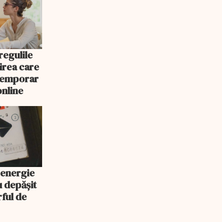
egulile
nirea care
 temporar
online
 energie
u depășit
rful de