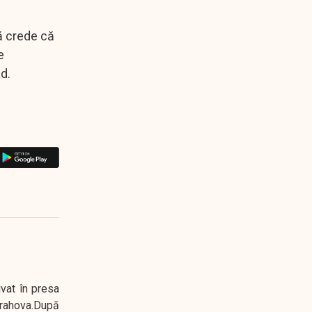
ă crede că
e
d.
ivat în presa
 Prahova.După