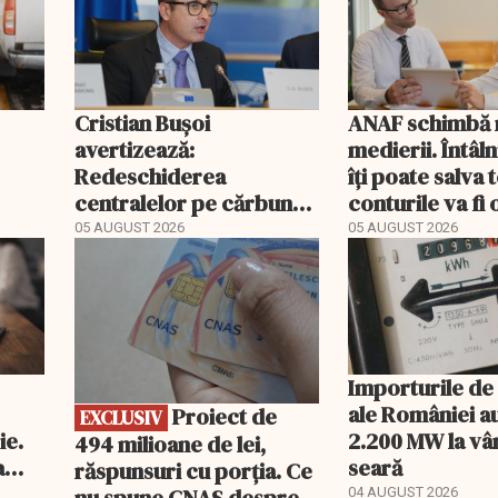
Cristian Bușoi
ANAF schimbă r
avertizează:
medierii. Întâl
Redeschiderea
îți poate salva
centralelor pe cărbune
conturile va fi 
ort
poate costa România
05 AUGUST 2026
05 AUGUST 2026
EXCLUSIV
peste un miliard de euro
Importurile de
ale României a
Proiect de
EXCLUSIV
ie.
2.200 MW la vâ
494 milioane de lei,
a
seară
răspunsuri cu porția. Ce
04 AUGUST 2026