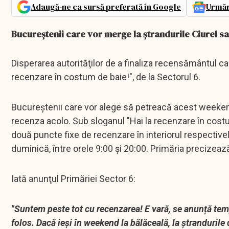
Adaugă-ne ca sursă preferată în Google
Urmăr
Bucureştenii care vor merge la ştrandurile Ciurel s
Disperarea autorităţilor de a finaliza recensământul
recenzare în costum de baie!", de la Sectorul 6.
Bucureştenii care vor alege să petreacă acest weekend 
recenza acolo. Sub sloganul "Hai la recenzare în costu
două puncte fixe de recenzare în interiorul respectivel
duminică, între orele 9:00 şi 20:00. Primăria precizeaz
Iată anunţul Primăriei Sector 6:
"Suntem peste tot cu recenzarea! E vară, se anunță temp
folos. Dacă ieși în weekend la bălăceală, la ștrandurile 