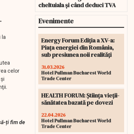
cheltuiala și când deduci TVA
.
Evenimente
 la
Energy Forum Ediția a XV-a:
Piața energiei din România,
sub presiunea noii realități
putea
31.03.2026
rea celor
Hotel Pullman Bucharest World
Trade Center
şi
ţii.
HEALTH FORUM: Știința vieții-
sănătatea bazată pe dovezi
22.04.2026
Hotel Pullman Bucharest World
ă-ți fim de
Trade Center