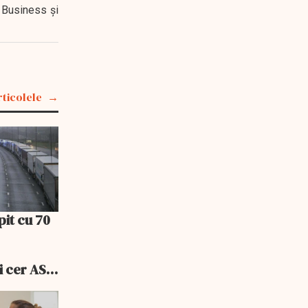
 Business şi
rticolele
pit cu 70
i cer ASF
ele