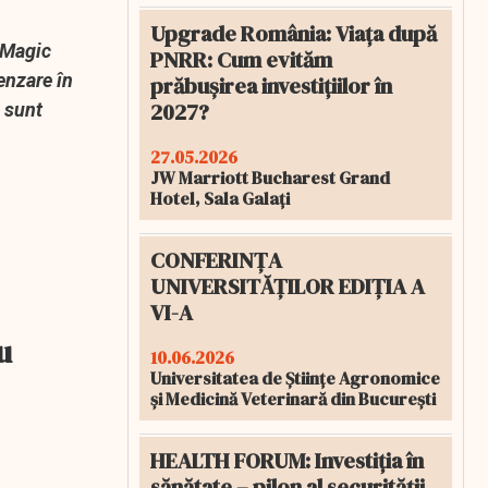
Upgrade România: Viața după
a Magic
PNRR: Cum evităm
enzare în
prăbușirea investițiilor în
2027?
i sunt
27.05.2026
JW Marriott Bucharest Grand
Hotel, Sala Galați
CONFERINȚA
UNIVERSITĂȚILOR EDIȚIA A
VI-A
u
10.06.2026
Universitatea de Științe Agronomice
și Medicină Veterinară din București
HEALTH FORUM: Investiția în
sănătate – pilon al securității