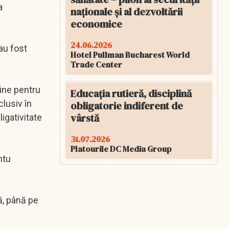
a
naționale și al dezvoltării
economice
24.06.2026
 au fost
Hotel Pullman Bucharest World
Trade Center
rdine pentru
Educația rutieră, disciplină
lusiv în
obligatorie indiferent de
vârstă
igativitate
31.07.2026
Platourile DC Media Group
ntu
ă, până pe