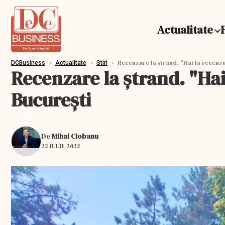
Actualitate
›
›
›
Recenzare la ştrand. "Hai la recenza
DCBusiness
Actualitate
Stiri
Recenzare la ştrand. "Hai
Bucureşti
De
Mihai Ciobanu
22 IULIE 2022