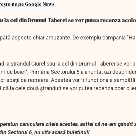
ește-ne pe Google News
au la cel din Drumul Taberei se vor putea recenza acolo
 capătă aspecte chiar amuzante. De exemplu campania "Hai
la ştrandul Ciurel sau la cel din Drumul Taberei se vor 
m de baie!", Primăria Sectorului 6 a anunţat azi deschide
or spaţii de recreere. Acestea vor fi funcţionale sâmbătă 
ă că la cele două ştranduri se vor putea recenza doar clien
eraturi caniculare zilele acestea, astfel că ne-am gândit s
din Sectorul 6, nu uita acasă buletinul!