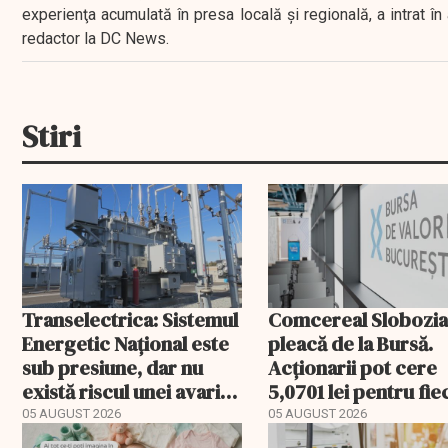
experienţa acumulată în presa locală şi regională, a intrat
redactor la DC News.
Stiri
Transelectrica: Sistemul
Comcereal Slobozi
Energetic Național este
pleacă de la Bursă.
sub presiune, dar nu
Acționarii pot cere
există riscul unei avarii
5,0701 lei pentru fi
majore
acțiune
05 AUGUST 2026
05 AUGUST 2026