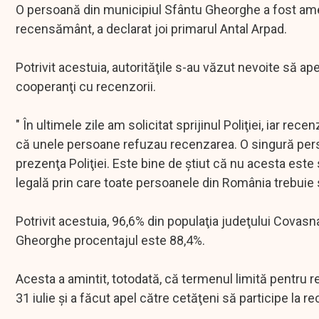
O persoană din municipiul Sfântu Gheorghe a fost amen
recensământ, a declarat joi primarul Antal Arpad.
Potrivit acestuia, autorităţile s-au văzut nevoite să ape
cooperanţi cu recenzorii.
" În ultimele zile am solicitat sprijinul Poliţiei, iar rec
că unele persoane refuzau recenzarea. O singură pers
prezenţa Poliţiei. Este bine de ştiut că nu acesta este
legală prin care toate persoanele din România trebuie s
Potrivit acestuia, 96,6% din populaţia judeţului Covasn
Gheorghe procentajul este 88,4%.
Acesta a amintit, totodată, că termenul limită pentru 
31 iulie şi a făcut apel către cetăţeni să participe la 