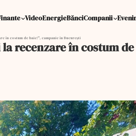
Finante
Video
Energie
Bănci
Companii
Eveni
re în costum de baie!", campanie în Bucureşti
 la recenzare în costum de