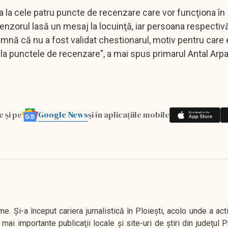
ta la cele patru puncte de recenzare care vor funcţiona în
enzorul lasă un mesaj la locuinţă, iar persoana respectiv
mnă că nu a fost validat chestionarul, motiv pentru care 
la punctele de recenzare", a mai spus primarul Antal Arpa
Google News
e și pe
și în aplicațiile mobile
. Şi-a început cariera jurnalistică în Ploieşti, acolo unde a act
mai importante publicaţii locale şi site-uri de ştiri din judeţul