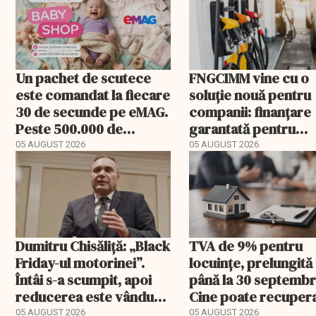
Un pachet de scutece
FNGCIMM vine cu o
este comandat la fiecare
soluție nouă pentru
30 de secunde pe eMAG.
companii: finanțare
Peste 500.000 de
garantată pentru
comenzi pentru
carburant și transp
05 AUGUST 2026
05 AUGUST 2026
bebeluși au fost cu
livrare a doua
Dumitru Chisăliță: „Black
TVA de 9% pentru
Friday-ul motorinei”.
locuințe, prelungită
Întâi s-a scumpit, apoi
până la 30 septembr
reducerea este vândută
Cine poate recuper
drept ajutor
diferența de taxă
05 AUGUST 2026
05 AUGUST 2026