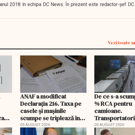
 în anul 2018 în echipa DC News. În prezent este redactor-şef DC
Vezi toate a
a
ANAF a modificat
De ce s-a scum
Declarația 216. Taxa pe
% RCA pentru
casele și mașinile
camioane.
ecare
scumpe se triplează în
Transportatori
2026
să publice tarif
05 AUGUST 2026
05 AUGUST 2026