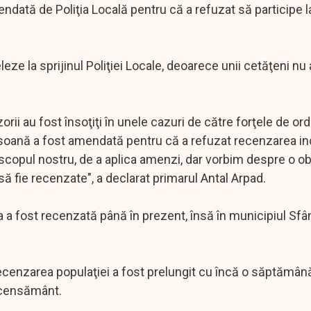
dată de Poliţia Locală pentru că a refuzat să participe l
leze la sprijinul Poliţiei Locale, deoarece unii cetăţeni nu
enzorii au fost însoţiţi în unele cazuri de către forţele de o
oană a fost amendată pentru că a refuzat recenzarea inc
 scopul nostru, de a aplica amenzi, dar vorbim despre o obl
ă fie recenzate", a declarat primarul Antal Arpad.
a a fost recenzată până în prezent, însă în municipiul Sfâ
recenzarea populaţiei a fost prelungit cu încă o săptămân
recensământ.