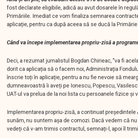
fost declarate eligibile, adică au avut dosarele în re
Primăriile. Imediat ce vom finaliza semnarea contractel
aplicație, pentru ca după aceea să se ducă la Primăr
Când va începe implementarea propriu-zisă a program
Deci, a rezumat jurnalistul Bogdan Chirieac, ”va fi ace
dorit ca aplicația să o facem noi, Administrația Fondul
înscrie toți în aplicație, pentru a nu fie nevoie să mear
dumneavoastră îi aveți pe Ionescu, Popescu, Vasilescu
UAT-ul va prelua de la noi lista cu persoanele fizice ș
Implementarea propriu-zisă, a continuat președintele A
sunăm, nu suntem așa de comozi. Dacă vedem că nu av
vedeți că v-am trimis contractul, semnați-l, apoi îl trim