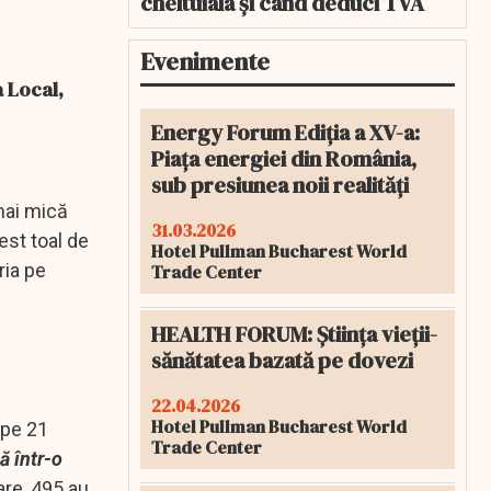
cheltuiala și când deduci TVA
Evenimente
 Local,
Energy Forum Ediția a XV-a:
Piața energiei din România,
sub presiunea noii realități
mai mică
31.03.2026
est toal de
Hotel Pullman Bucharest World
ria pe
Trade Center
HEALTH FORUM: Știința vieții-
sănătatea bazată pe dovezi
22.04.2026
Hotel Pullman Bucharest World
 pe 21
Trade Center
ă într-o
are, 495 au