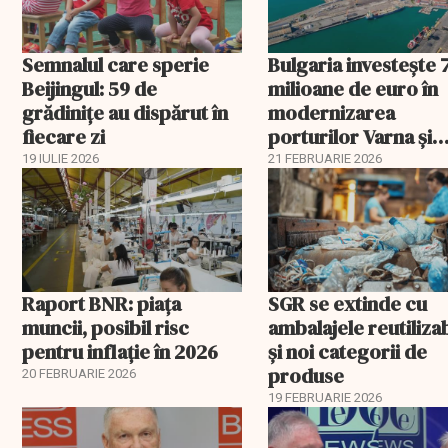
Semnalul care sperie
Bulgaria investește 
Beijingul: 59 de
milioane de euro în
grădinițe au dispărut în
modernizarea
fiecare zi
porturilor Varna și
Burgas
19 IULIE 2026
21 FEBRUARIE 2026
Raport BNR: piața
SGR se extinde cu
muncii, posibil risc
ambalajele reutiliza
pentru inflație în 2026
și noi categorii de
produse
20 FEBRUARIE 2026
19 FEBRUARIE 2026
EXCLUSIV
EXCLUSIV