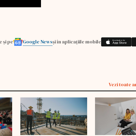
Google News
e și pe
și în aplicațiile mobile
Vezi toate a