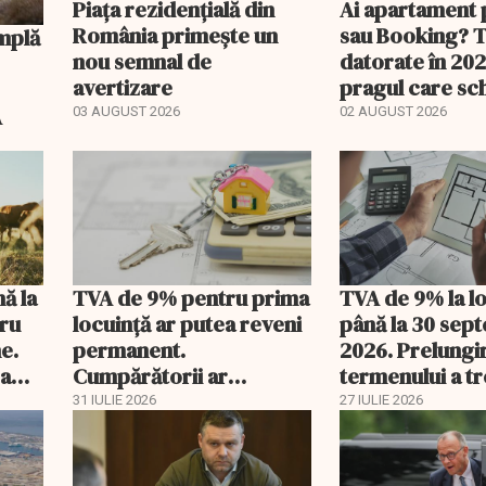
Piața rezidențială din
Ai apartament 
România primește un
sau Booking? 
nou semnal de
datorate în 202
avertizare
pragul care s
regimul fiscal
A
03 AUGUST 2026
02 AUGUST 2026
nă la
TVA de 9% pentru prima
TVA de 9% la l
tru
locuință ar putea reveni
până la 30 sep
e.
permanent.
2026. Prelungi
 a
Cumpărătorii ar
termenului a t
economisi zeci de mii de
comisia din Pa
31 IULIE 2026
27 IULIE 2026
lei