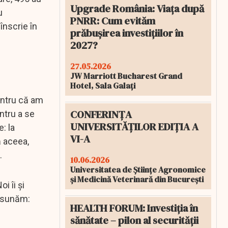
Upgrade România: Viața după
u
PNRR: Cum evităm
înscrie în
prăbușirea investițiilor în
2027?
27.05.2026
JW Marriott Bucharest Grand
Hotel, Sala Galați
pentru că am
CONFERINȚA
ntru a se
UNIVERSITĂȚILOR EDIȚIA A
: la
VI-A
ă aceea,
u.
10.06.2026
Universitatea de Științe Agronomice
și Medicină Veterinară din București
i îi și
i sunăm:
HEALTH FORUM: Investiția în
sănătate – pilon al securității