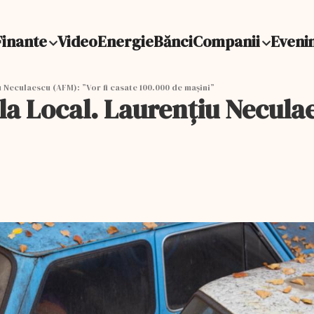
Finante
Video
Energie
Bănci
Companii
Eveni
Neculaescu (AFM): ”Vor fi casate 100.000 de mașini”
 Local. Laurențiu Neculaes