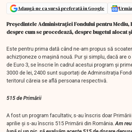
Adaugă-ne ca sursă preferată în Google
Urmăr
Președintele Administrației Fondului pentru Mediu,
despre cum se procedează, despre bugetul alocat și 
Este pentru prima dată când ne-am propus să scoatem d
achizționeze o mașină nouă. Pur și simplu, dacă are 
de Euro 3, se înscrie în cadrul acestui program și prim
3000 de lei, 2400 sunt suportați de Adminsitrația Fond
teritorul căreia se află persoana respectivă.
515 de Primării
A fost un program facultativ, s-au înscris doar Primări
aprilie și s-au înscris 515 Primării din România.
Am reuș
lună și un pic, să evaluăm aceste 515 de dosare depuse,