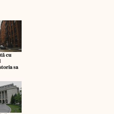
tă cu
l
storia sa