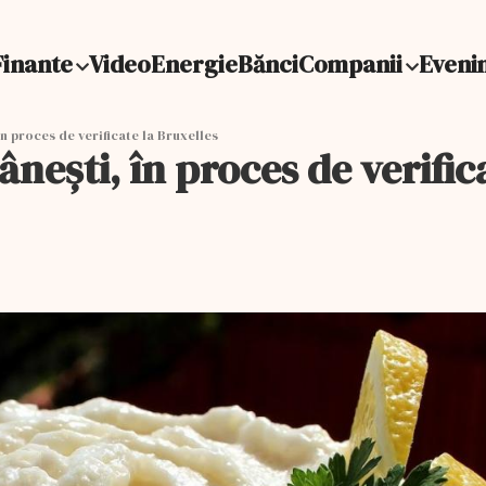
Finante
Video
Energie
Bănci
Companii
Eveni
n proces de verificate la Bruxelles
nești, în proces de verifica