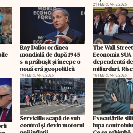
21 FEBRUARIE 2026
Ray Dalio: ordinea
The Wall Street
bile
mondială de după 1945
Economia SUA 
s-a prăbușit și începe o
dependentă d
nouă eră geopolitică
miliardari. Ris
pentru burse ș
19 FEBRUARIE 2026
18 FEBRUARIE 2026
Serviciile scapă de sub
Executările sili
control și devin motorul
lupa controlului
noii inflații
Ce se schimbă