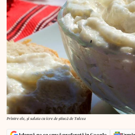
Printre ele, și salata cu icre de știucă de Tulcea
Adaugă-ne ca sursă preferată în Google
Urmăr