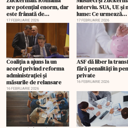
Zuckerman: România
Musneci și Zuckerm
are potențial enorm, dar
interviu. SUA, UE și
este frânată de
lume: Ce urmează
corupție, companii de
pentru România
17 FEBRUARIE 2026
17 FEBRUARIE 2026
stat și influența
propagandei ruse
Coaliția a ajuns la un
ASF dă liber la trans
acord privind reforma
fără penalități în pen
administrației și
private
măsurile de relansare
16 FEBRUARIE 2026
16 FEBRUARIE 2026