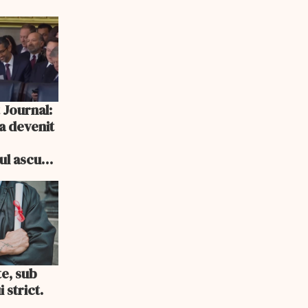
 Journal:
a devenit
e
cul ascuns
i consum
te, sub
 strict.