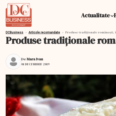
Actualitate
›
›
Produse tradiționale românești, î
DCBusiness
Articole recomandate
Produse tradiționale româ
De
Mara Ivan
01 DECEMBRIE 2019