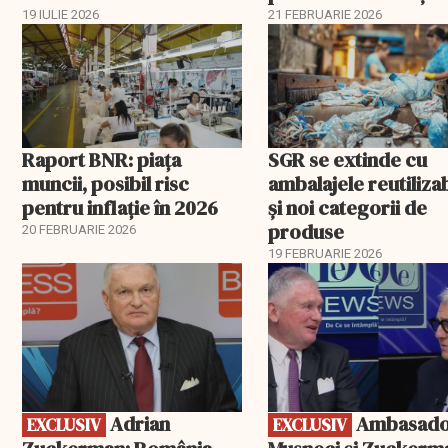
Burgas
19 IULIE 2026
21 FEBRUARIE 2026
Raport BNR: piața
SGR se extinde cu
muncii, posibil risc
ambalajele reutiliza
pentru inflație în 2026
și noi categorii de
produse
20 FEBRUARIE 2026
19 FEBRUARIE 2026
EXCLUSIV
EXCLUSIV
Adrian
Ambasadorii
EXCLUSIV
EXCLUSIV