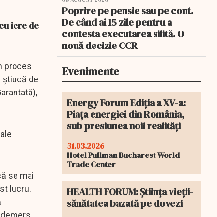
08 AUGUST 2026
Poprire pe pensie sau pe cont.
De când ai 15 zile pentru a
cu icre de
contesta executarea silită. O
nouă decizie CCR
în proces
Evenimente
e știucă de
Garantată),
Energy Forum Ediția a XV-a:
Piața energiei din România,
sub presiunea noii realități
nale
31.03.2026
Hotel Pullman Bucharest World
Trade Center
ncă se mai
st lucru.
HEALTH FORUM: Știința vieții-
sănătatea bazată pe dovezi
ă
st demers