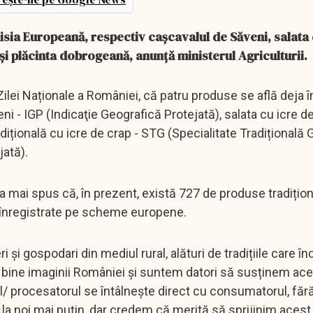
isia Europeană, respectiv cașcavalul de Săveni, salata 
 și plăcinta dobrogeană, anunță ministerul Agriculturii.
Zilei Naționale a României, că patru produse se află deja 
i - IGP (Indicaţie Geografică Protejată), salata cu icre d
adițională cu icre de crap - STG (Specialitate Tradițională 
jată).
e a mai spus că, în prezent, există 727 de produse tradițio
e înregistrate pe scheme europene.
ri și gospodari din mediul rural, alături de tradițiile care î
 bine imaginii României și suntem datori să susținem ace
/ procesatorul se întâlnește direct cu consumatorul, făr
, la noi mai puțin, dar credem că merită să sprijinim ace