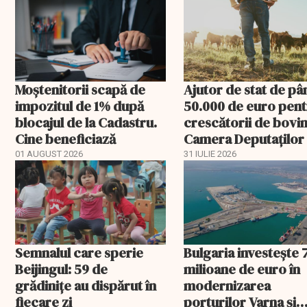
Moștenitorii scapă de
Ajutor de stat de pâ
impozitul de 1% după
50.000 de euro pen
blocajul de la Cadastru.
crescătorii de bovin
Cine beneficiază
Camera Deputaților
aprobat schema
01 AUGUST 2026
31 IULIE 2026
Semnalul care sperie
Bulgaria investește 
Beijingul: 59 de
milioane de euro în
grădinițe au dispărut în
modernizarea
fiecare zi
porturilor Varna și