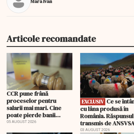
Mara Ivan
Articole recomandate
EXCLUSIV
CCR pune frână
proceselor pentru
Ce se întâmplă
EXCLUSIV
salarii mai mari. Cine
cu lâna produsă în
poate pierde banii
România. Răspunsul
ceruți statului
transmis de ANSVS
05 AUGUST 2026
03 AUGUST 2026