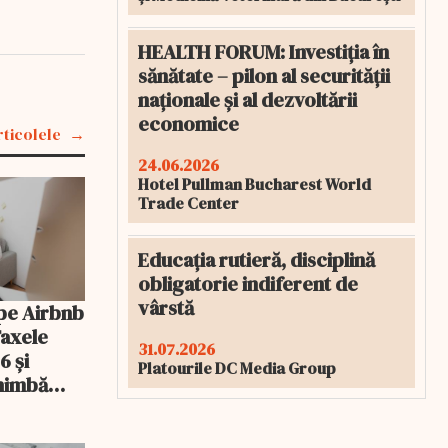
HEALTH FORUM: Investiția în
sănătate – pilon al securității
naționale și al dezvoltării
economice
rticolele
24.06.2026
Hotel Pullman Bucharest World
Trade Center
Educația rutieră, disciplină
obligatorie indiferent de
vârstă
pe Airbnb
Taxele
31.07.2026
6 și
Platourile DC Media Group
chimbă