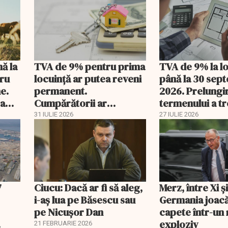
nă la
TVA de 9% pentru prima
TVA de 9% la l
tru
locuință ar putea reveni
până la 30 sep
e.
permanent.
2026. Prelungi
 a
Cumpărătorii ar
termenului a t
economisi zeci de mii de
comisia din Pa
31 IULIE 2026
27 IULIE 2026
lei
7
Ciucu: Dacă ar fi să aleg,
Merz, între Xi 
i-aș lua pe Băsescu sau
Germania joacă
pe Nicușor Dan
capete într-u
exploziv
21 FEBRUARIE 2026