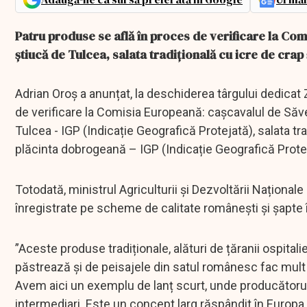
Patru produse se află în proces de verificare la Com
știucă de Tulcea, salata tradițională cu icre de crap
Adrian Oroș a anunțat, la deschiderea târgului dedicat 
de verificare la Comisia Europeană: cașcavalul de Săven
Tulcea - IGP (Indicație Geografică Protejată), salata tr
plăcinta dobrogeană – IGP (Indicație Geografică Prote
Totodată, ministrul Agriculturii și Dezvoltării Național
înregistrate pe scheme de calitate românești și șapt
”Aceste produse tradiționale, alături de țăranii ospitalie
păstrează și de peisajele din satul românesc fac mult
Avem aici un exemplu de lanț scurt, unde producătorul
intermediari. Este un concept larg răspândit în Europa