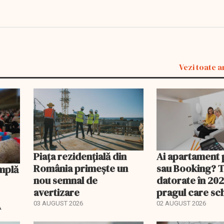
Vezi toate a
Piața rezidențială din
Ai apartament 
România primește un
sau Booking? 
nou semnal de
datorate în 202
avertizare
pragul care s
regimul fiscal
A
03 AUGUST 2026
02 AUGUST 2026