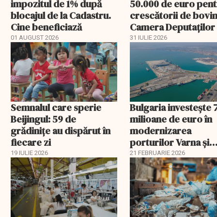
impozitul de 1% după
50.000 de euro pen
blocajul de la Cadastru.
crescătorii de bovin
Cine beneficiază
Camera Deputaților
aprobat schema
01 AUGUST 2026
31 IULIE 2026
Semnalul care sperie
Bulgaria investește 
Beijingul: 59 de
milioane de euro în
grădinițe au dispărut în
modernizarea
fiecare zi
porturilor Varna și
Burgas
19 IULIE 2026
21 FEBRUARIE 2026