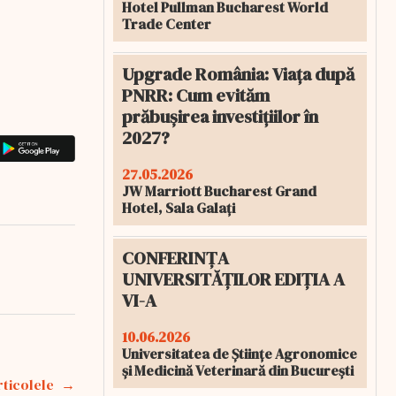
Hotel Pullman Bucharest World
Trade Center
Upgrade România: Viața după
PNRR: Cum evităm
prăbușirea investițiilor în
2027?
27.05.2026
JW Marriott Bucharest Grand
Hotel, Sala Galați
CONFERINȚA
UNIVERSITĂȚILOR EDIȚIA A
VI-A
10.06.2026
Universitatea de Științe Agronomice
și Medicină Veterinară din București
rticolele