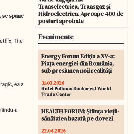
Transelectrica, Transgaz și
Hidroelectrica. Aproape 400 de
l, se spune
posturi aprobate
Evenimente
tflix, The
Energy Forum Ediția a XV-a:
Piața energiei din România,
sub presiunea noii realități
31.03.2026
ragic, ea a
Hotel Pullman Bucharest World
Trade Center
nându-i:
HEALTH FORUM: Știința vieții-
sănătatea bazată pe dovezi
22.04.2026