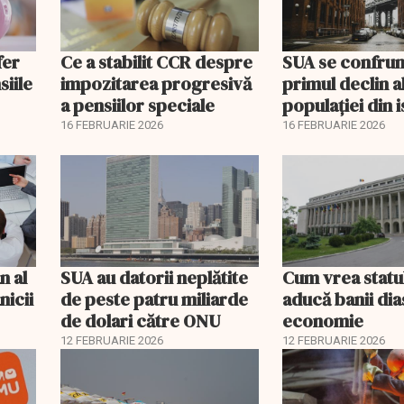
fer
Ce a stabilit CCR despre
SUA se confrun
siile
impozitarea progresivă
primul declin a
a pensiilor speciale
populației din i
16 FEBRUARIE 2026
16 FEBRUARIE 2026
n al
SUA au datorii neplătite
Cum vrea statu
nicii
de peste patru miliarde
aducă banii dia
de dolari către ONU
economie
12 FEBRUARIE 2026
12 FEBRUARIE 2026