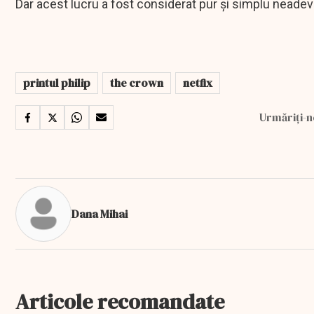
Dar acest lucru a fost considerat pur și simplu neadev
printul philip
the crown
netfix
Urmăriți-n
Dana Mihai
Articole recomandate