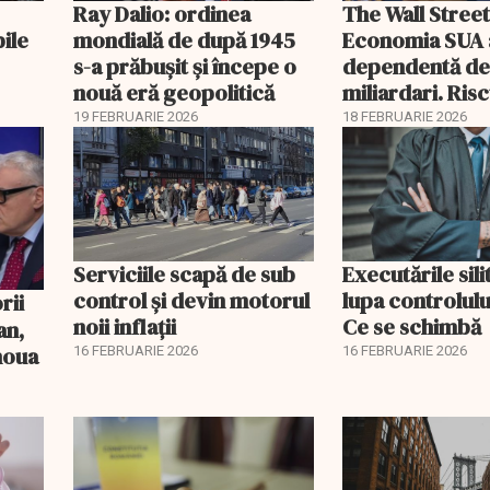
Ray Dalio: ordinea
The Wall Street
bile
mondială de după 1945
Economia SUA 
s-a prăbușit și începe o
dependentă d
nouă eră geopolitică
miliardari. Ris
pentru burse ș
19 FEBRUARIE 2026
18 FEBRUARIE 2026
Serviciile scapă de sub
Executările sili
control și devin motorul
lupa controlului
noii inflații
Ce se schimbă
an,
 noua
16 FEBRUARIE 2026
16 FEBRUARIE 2026