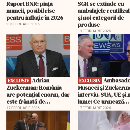
Raport BNR: piața
SGR se extinde cu
muncii, posibil risc
ambalajele reutiliza
pentru inflație în 2026
și noi categorii de
produse
20 FEBRUARIE 2026
19 FEBRUARIE 2026
EXCLUSIV
EXCLUSIV
Adrian
Ambasadorii
EXCLUSIV
EXCLUSIV
Zuckerman: România
Musneci și Zuckerm
are potențial enorm, dar
interviu. SUA, UE și
este frânată de
lume: Ce urmează
corupție, companii de
pentru România
17 FEBRUARIE 2026
17 FEBRUARIE 2026
stat și influența
propagandei ruse