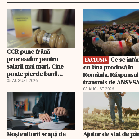
EXCLUSIV
CCR pune frână
proceselor pentru
Ce se întâmplă
EXCLUSIV
salarii mai mari. Cine
cu lâna produsă în
poate pierde banii
România. Răspunsul
ceruți statului
transmis de ANSVS
05 AUGUST 2026
03 AUGUST 2026
Moștenitorii scapă de
Ajutor de stat de pâ