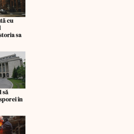
tă cu
l
storia sa
l să
sporei în