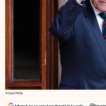
Prințul Philip
Adaugă-ne ca sursă preferată în Google
Urmăr