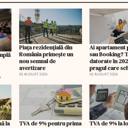
Piața rezidențială din
Ai apartament 
România primește un
sau Booking? 
nou semnal de
datorate în 202
avertizare
pragul care s
regimul fiscal
A
03 AUGUST 2026
02 AUGUST 2026
nă la
TVA de 9% pentru prima
TVA de 9% la l