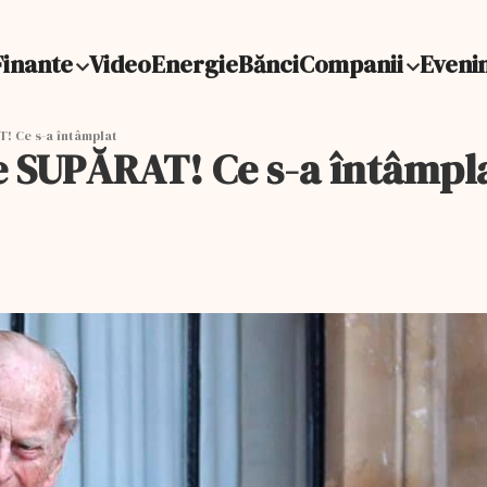
Finante
Video
Energie
Bănci
Companii
Eveni
! Ce s-a întâmplat
e SUPĂRAT! Ce s-a întâmpl