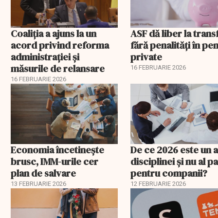
Coaliția a ajuns la un
ASF dă liber la trans
acord privind reforma
fără penalități în pen
administrației și
private
măsurile de relansare
16 FEBRUARIE 2026
16 FEBRUARIE 2026
Economia încetinește
De ce 2026 este un a
brusc, IMM-urile cer
disciplinei și nu al pa
plan de salvare
pentru companii?
13 FEBRUARIE 2026
12 FEBRUARIE 2026