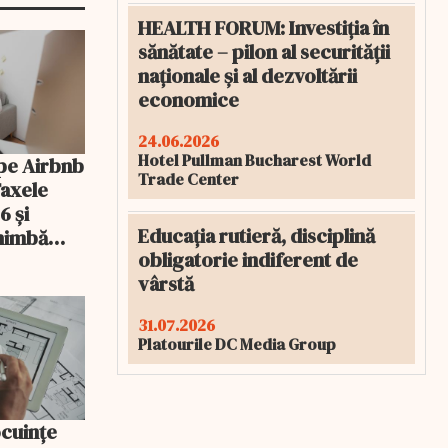
HEALTH FORUM: Investiția în
sănătate – pilon al securității
naționale și al dezvoltării
economice
24.06.2026
Hotel Pullman Bucharest World
pe Airbnb
Trade Center
Taxele
6 și
Educația rutieră, disciplină
chimbă
obligatorie indiferent de
vârstă
31.07.2026
Platourile DC Media Group
ocuințe