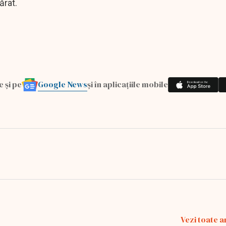
ărat.
Google News
e și pe
și în aplicațiile mobile
Vezi toate a