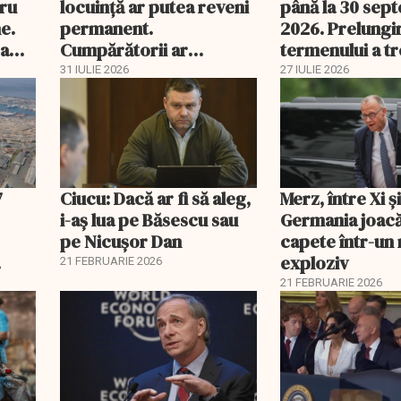
tru
locuință ar putea reveni
până la 30 sep
e.
permanent.
2026. Prelungi
 a
Cumpărătorii ar
termenului a t
economisi zeci de mii de
comisia din Pa
31 IULIE 2026
27 IULIE 2026
lei
7
Ciucu: Dacă ar fi să aleg,
Merz, între Xi 
i-aș lua pe Băsescu sau
Germania joacă
pe Nicușor Dan
capete într-u
exploziv
21 FEBRUARIE 2026
21 FEBRUARIE 2026