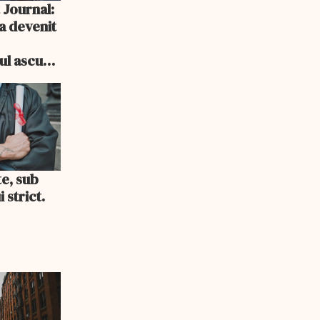
 Journal:
a devenit
e
cul ascuns
i consum
te, sub
 strict.