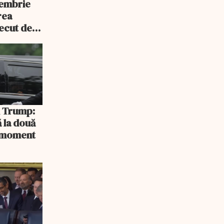
tembrie
rea
recut de
rlament
și Trump:
 la două
n moment