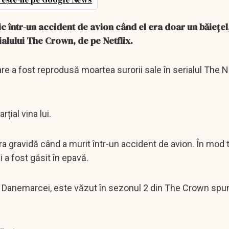
gic într-un accident de avion când el era doar un băiețe
ialului The Crown, de pe Netflix.
re a fost reprodusă moartea surorii sale în serialul The Ne
rțial vina lui.
 era gravidă când a murit într-un accident de avion. În mod t
ui a fost găsit în epavă.
 și Danemarcei, este văzut în sezonul 2 din The Crown spu