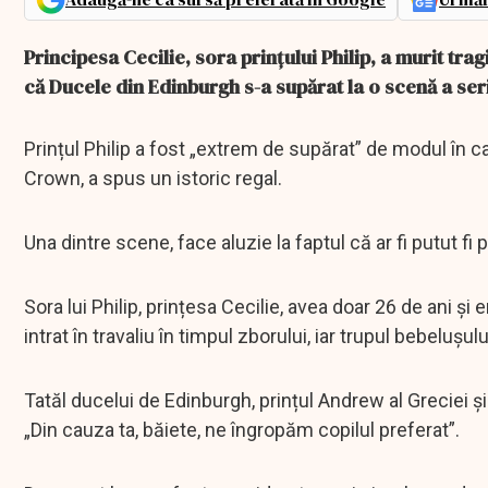
Principesa Cecilie, sora prințului Philip, a murit tra
că Ducele din Edinburgh s-a supărat la o scenă a ser
Prințul Philip a fost „extrem de supărat” de modul în ca
Crown, a spus un istoric regal.
Una dintre scene, face aluzie la faptul că ar fi putut fi pa
Sora lui Philip, prințesa Cecilie, avea doar 26 de ani și
intrat în travaliu în timpul zborului, iar trupul bebelușul
Tatăl ducelui de Edinburgh, prințul Andrew al Greciei
„Din cauza ta, băiete, ne îngropăm copilul preferat”.