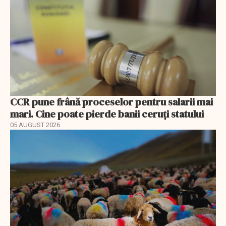
CCR pune frână proceselor pentru salarii mai
mari. Cine poate pierde banii ceruți statului
05 AUGUST 2026
EXCLUSIV