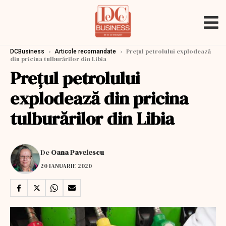
›
›
Prețul petrolului explodează
DCBusiness
Articole recomandate
din pricina tulburărilor din Libia
Prețul petrolului
explodează din pricina
tulburărilor din Libia
De
Oana Pavelescu
20 IANUARIE 2020