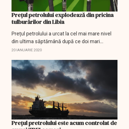
Prețul petrolului explodează din pricina
tulburărilor din Libia
Prețul petrolului a urcat la cel mai mare nivel
din ultima săptămână după ce doi mari
producători din Liban au început să-și închidă
20 IANUARIE 2020
activitatea din cauza blocadei militare, ceea ce
ar...
Prețul pretrolului este acum controlat de