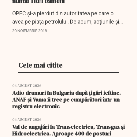
numai TREI oameni
OPEC și-a pierdut din autoritatea pe care o
avea pe piața petrolului. De acum, acțiunile și
tweet-urile a trei oameni vor hotărâ cursul
20 NOIEMBRIE 2018
prețului petrolului. Este vorba despre Trump,
Putin și...
Cele mai citite
06 AUGUST 2026
Adio drumuri în Bulgaria după țigări ieftine.
ANAF și Vama îi trec pe cumpărători într-un
registru electronic
06 AUGUST 2026
Val de angajări la Transelectrica, Transgaz și
Hidroelectrica. Aproape 400 de posturi