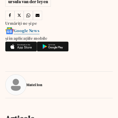
ursula van der leyen
Urmăriți-ne și pe
Google News
și în aplicațiile mobile
Matei Ion