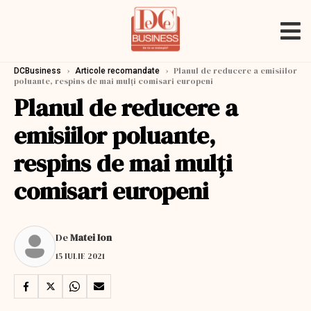
›
›
Planul de reducere a emisiilor
DCBusiness
Articole recomandate
poluante, respins de mai mulți comisari europeni
Planul de reducere a
emisiilor poluante,
respins de mai mulți
comisari europeni
De
Matei Ion
15 IULIE 2021