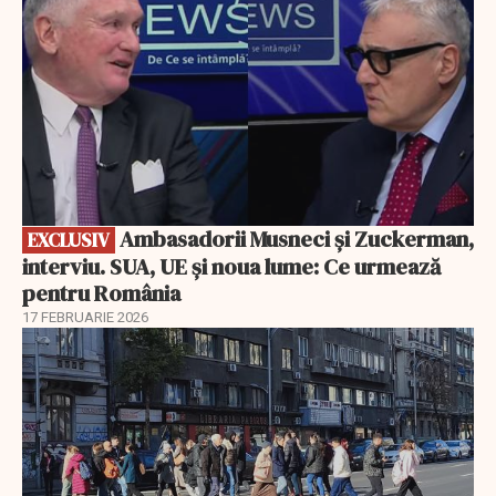
Ambasadorii Musneci și Zuckerman,
EXCLUSIV
interviu. SUA, UE și noua lume: Ce urmează
pentru România
17 FEBRUARIE 2026