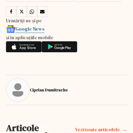
Urmăriți-ne și pe
Google News
și în aplicațiile mobile
Ciprian Dumitrache
Articole
Vezi toate articolele