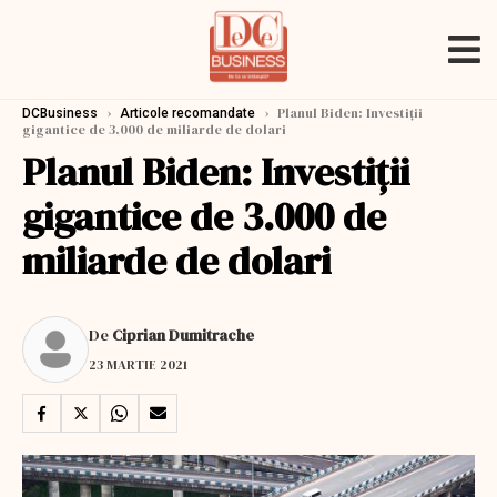
›
›
Planul Biden: Investiții
DCBusiness
Articole recomandate
gigantice de 3.000 de miliarde de dolari
Planul Biden: Investiții
gigantice de 3.000 de
miliarde de dolari
De
Ciprian Dumitrache
23 MARTIE 2021