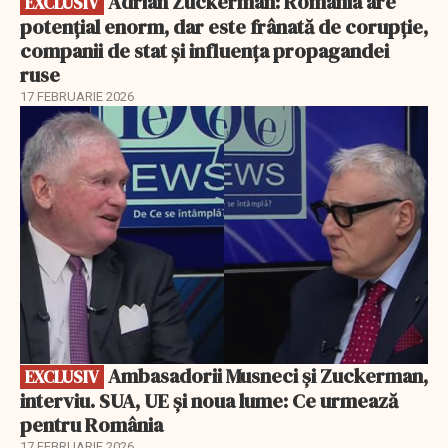
Adrian Zuckerman: România are
EXCLUSIV
potențial enorm, dar este frânată de corupție,
companii de stat și influența propagandei
ruse
17 FEBRUARIE 2026
EXCLUSIV
Ambasadorii Musneci și Zuckerman,
EXCLUSIV
interviu. SUA, UE și noua lume: Ce urmează
pentru România
17 FEBRUARIE 2026