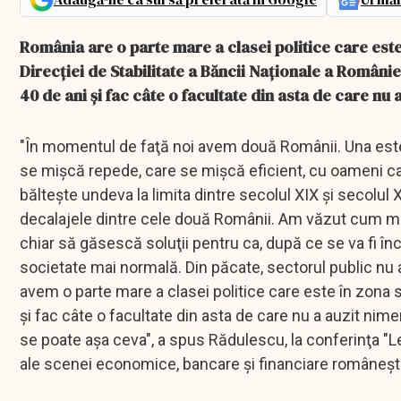
România are o parte mare a clasei politice care este 
Direcţiei de Stabilitate a Băncii Naţionale a României
40 de ani şi fac câte o facultate din asta de care nu a
"În momentul de faţă noi avem două Românii. Una este
se mişcă repede, care se mişcă eficient, cu oameni ca
bălteşte undeva la limita dintre secolul XIX şi secolul X
decalajele dintre cele două Românii. Am văzut cum mediu
chiar să găsescă soluţii pentru ca, după ce se va fi î
societate mai normală. Din păcate, sectorul public nu 
avem o parte mare a clasei politice care este în zona s
şi fac câte o facultate din asta de care nu a auzit nim
se poate aşa ceva", a spus Rădulescu, la conferinţa "L
ale scenei economice, bancare şi financiare româneşt