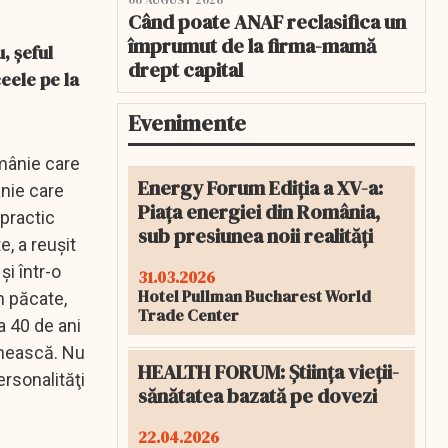
06 AUGUST 2026
Când poate ANAF reclasifica un
împrumut de la firma-mamă
, şeful
drept capital
ceele pe la
Evenimente
mânie care
Energy Forum Ediția a XV-a:
ânie care
Piața energiei din România,
 practic
sub presiunea noii realități
, a reuşit
i într-o
31.03.2026
Hotel Pullman Bucharest World
n păcate,
Trade Center
a 40 de ani
mânească. Nu
HEALTH FORUM: Știința vieții-
rsonalităţi
sănătatea bazată pe dovezi
22.04.2026