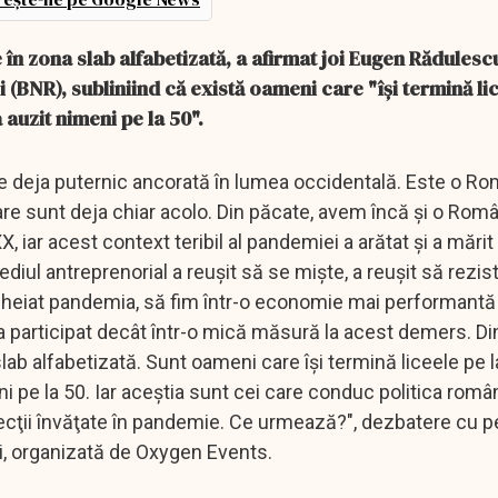
în zona slab alfabetizată, a afirmat joi Eugen Rădulescu
 (BNR), subliniind că există oameni care "îşi termină li
 auzit nimeni pe la 50".
 deja puternic ancorată în lumea occidentală. Este o Ro
re sunt deja chiar acolo. Din păcate, avem încă şi o Rom
X, iar acest context teribil al pandemiei a arătat şi a mărit
l antreprenorial a reuşit să se mişte, a reuşit să reziste
ncheiat pandemia, să fim într-o economie mai performantă ş
a participat decât într-o mică măsură la acest demers. Di
lab alfabetizată. Sunt oameni care îşi termină liceele pe l
eni pe la 50. Iar aceştia sunt cei care conduc politica ro
ecţii învăţate în pandemie. Ce urmează?", dezbatere cu pe
i, organizată de Oxygen Events.