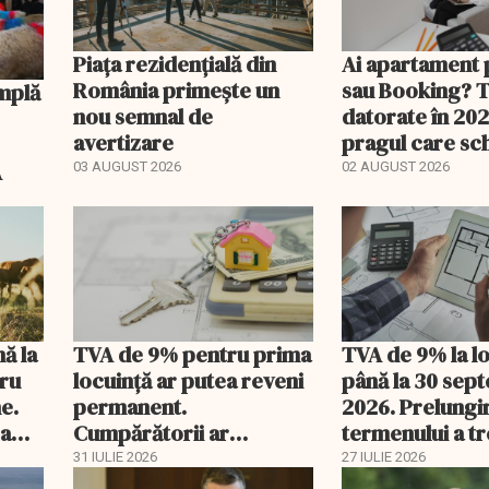
Piața rezidențială din
Ai apartament 
România primește un
sau Booking? 
nou semnal de
datorate în 202
avertizare
pragul care s
regimul fiscal
A
03 AUGUST 2026
02 AUGUST 2026
nă la
TVA de 9% pentru prima
TVA de 9% la l
tru
locuință ar putea reveni
până la 30 sep
e.
permanent.
2026. Prelungi
 a
Cumpărătorii ar
termenului a t
economisi zeci de mii de
comisia din Pa
31 IULIE 2026
27 IULIE 2026
lei