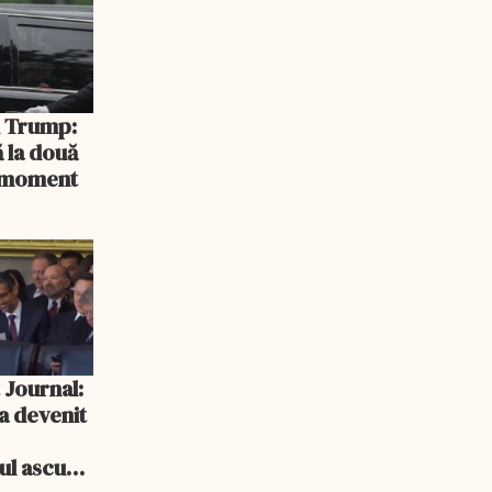
și Trump:
 la două
n moment
 Journal:
a devenit
e
cul ascuns