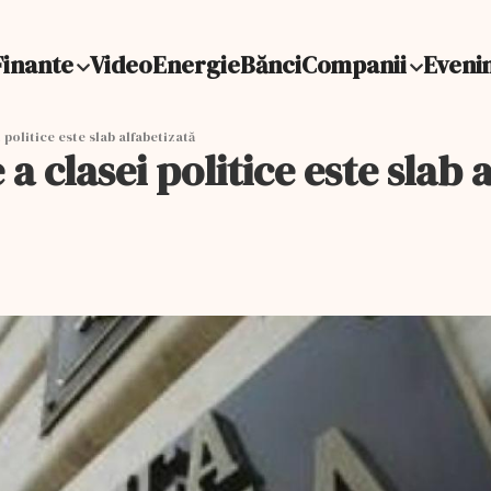
Finante
Video
Energie
Bănci
Companii
Eveni
 politice este slab alfabetizată
a clasei politice este slab 