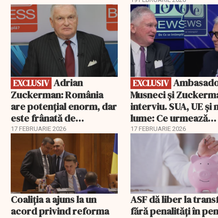
EXCLUSIV
EXCLUSIV
Adrian
Ambasadorii
EXCLUSIV
EXCLUSIV
Zuckerman: România
Musneci și Zuckerm
are potențial enorm, dar
interviu. SUA, UE și
este frânată de
lume: Ce urmează
corupție, companii de
pentru România
17 FEBRUARIE 2026
17 FEBRUARIE 2026
stat și influența
propagandei ruse
Coaliția a ajuns la un
ASF dă liber la trans
acord privind reforma
fără penalități în pen