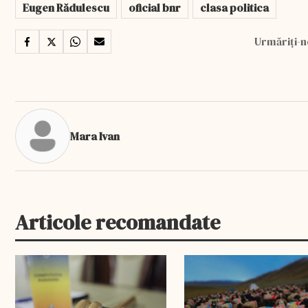
Eugen Rădulescu
oficial bnr
clasa politica
Urmăriți-n
Mara Ivan
Articole recomandate
EXCLUSIV