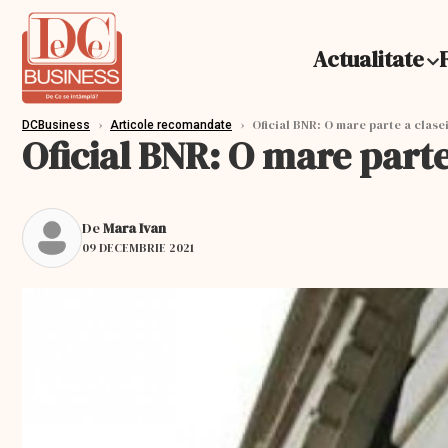
Actualitate
›
›
Oficial BNR: O mare parte a clasei
DCBusiness
Articole recomandate
Oficial BNR: O mare parte 
De
Mara Ivan
09 DECEMBRIE 2021