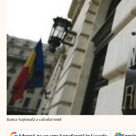
Banca Națională a calculat totul
Adaugă-ne ca sursă preferată în Google
Urmăr