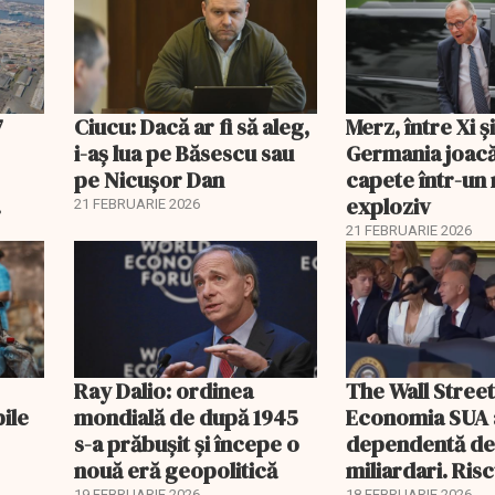
7
Ciucu: Dacă ar fi să aleg,
Merz, între Xi 
i-aș lua pe Băsescu sau
Germania joacă
pe Nicușor Dan
capete într-u
exploziv
21 FEBRUARIE 2026
21 FEBRUARIE 2026
Ray Dalio: ordinea
The Wall Street
bile
mondială de după 1945
Economia SUA 
s-a prăbușit și începe o
dependentă d
nouă eră geopolitică
miliardari. Ris
19 FEBRUARIE 2026
18 FEBRUARIE 2026