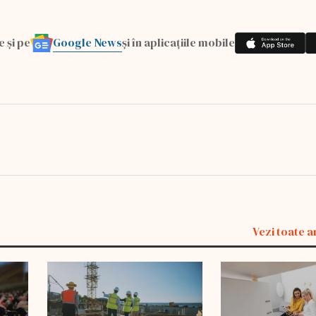
Google News
e și pe
și în aplicațiile mobile
Vezi toate a