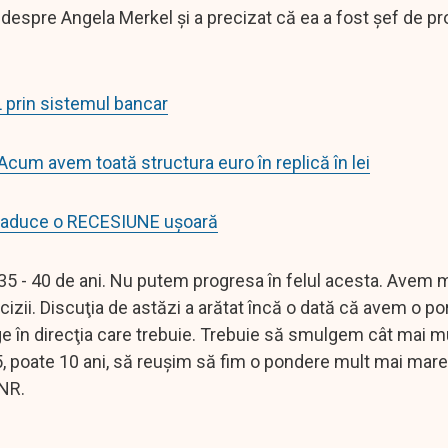
t despre Angela Merkel şi a precizat că ea a fost şef de pr
 prin sistemul bancar
cum avem toată structura euro în replică în lei
ate aduce o RECESIUNE uşoară
 35 - 40 de ani. Nu putem progresa în felul acesta. Avem 
cizii. Discuţia de astăzi a arătat încă o dată că avem o po
 în direcţia care trebuie. Trebuie să smulgem cât mai mu
i 5, poate 10 ani, să reuşim să fim o pondere mult mai mar
BNR.