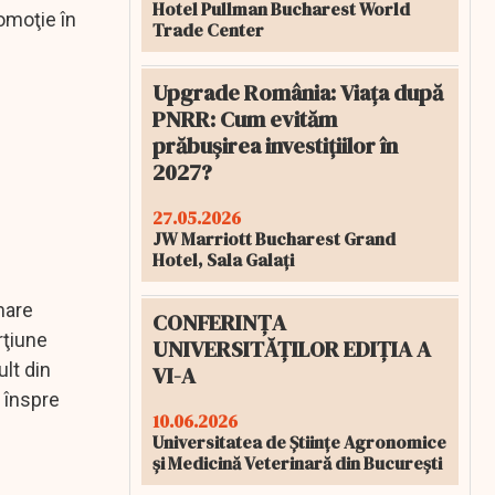
Hotel Pullman Bucharest World
omoţie în
Trade Center
Upgrade România: Viața după
PNRR: Cum evităm
prăbușirea investițiilor în
2027?
27.05.2026
JW Marriott Bucharest Grand
Hotel, Sala Galați
mare
CONFERINȚA
rţiune
UNIVERSITĂȚILOR EDIȚIA A
lt din
VI-A
e înspre
10.06.2026
Universitatea de Științe Agronomice
și Medicină Veterinară din București