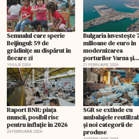
Semnalul care sperie
Bulgaria investește 
Beijingul: 59 de
milioane de euro în
grădinițe au dispărut în
modernizarea
fiecare zi
porturilor Varna și
Burgas
19 IULIE 2026
21 FEBRUARIE 2026
Raport BNR: piața
SGR se extinde cu
muncii, posibil risc
ambalajele reutiliza
pentru inflație în 2026
și noi categorii de
produse
20 FEBRUARIE 2026
19 FEBRUARIE 2026