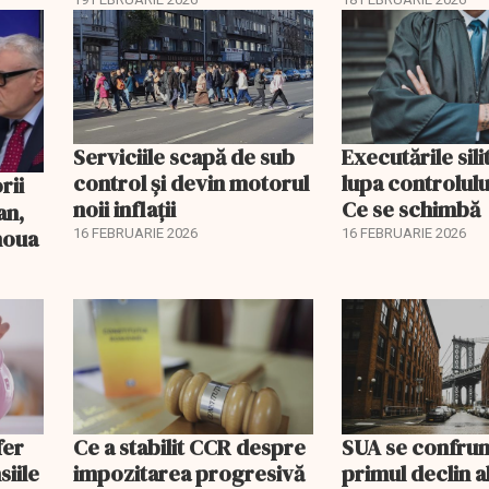
pentru burse ș
Serviciile scapă de sub
Executările sili
control și devin motorul
lupa controlului
noii inflații
Ce se schimbă
an,
 noua
16 FEBRUARIE 2026
16 FEBRUARIE 2026
fer
Ce a stabilit CCR despre
SUA se confrun
siile
impozitarea progresivă
primul declin a