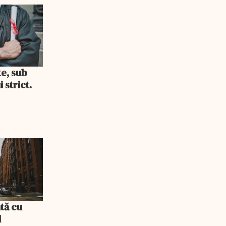
i consum
te, sub
 strict.
tă cu
l