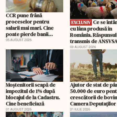
CCR pune frână
proceselor pentru
Ce se întâmplă
EXCLUSIV
salarii mai mari. Cine
cu lâna produsă în
poate pierde banii
România. Răspunsul
ceruți statului
transmis de ANSVS
05 AUGUST 2026
03 AUGUST 2026
Moștenitorii scapă de
Ajutor de stat de pâ
impozitul de 1% după
50.000 de euro pen
blocajul de la Cadastru.
crescătorii de bovin
Cine beneficiază
Camera Deputaților
aprobat schema
01 AUGUST 2026
31 IULIE 2026