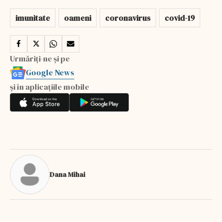
imunitate
oameni
coronavirus
covid-19
Urmăriți-ne și pe
Google News
și în aplicațiile mobile
Dana Mihai