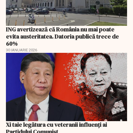
ING avertizează că România nu mai poate
evita austeritatea. Datoria publică trece de
60%
30 IANUARIE 2026
Xi taie legătura cu veteranii influenți ai
Partidului Comunist