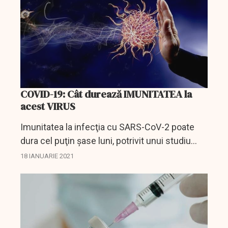
COVID-19: Cât durează IMUNITATEA la
acest VIRUS
Imunitatea la infecţia cu SARS-CoV-2 poate
dura cel puţin şase luni, potrivit unui studiu
publicat luni de revista Nature şi realizat
18 IANUARIE 2021
asupra a 87 de persoane care au fost
infectate cu acest tip de...