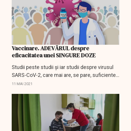
Vaccinare. ADEVĂRUL despre
eficacitatea unei SINGURE DOZE
Studii peste studii și iar studii despre virusul
SARS-CoV-2, care mai are, se pare, suficiente
secrete pentru a-i ține pe oamenii de știință cu
11 MAI 2021
atenția concentrată la maxim asupra
evoluției...