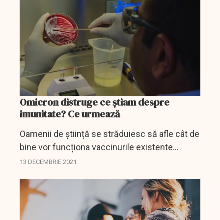
formulă...
Omicron distruge ce știam despre
imunitate? Ce urmează
Oamenii de știință se străduiesc să afle cât de
bine vor funcționa vaccinurile existente
împotriva acestei noi variante de coronavirus.
13 DECEMBRIE 2021
Acest lucru poate ajuta la a face un pronostric
privind...