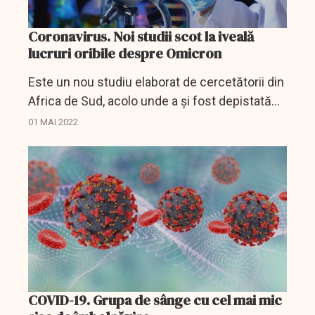
Coronavirus. Noi studii scot la iveală
lucruri oribile despre Omicron
Este un nou studiu elaborat de cercetătorii din
Africa de Sud, acolo unde a și fost depistată
tulpina Omicron, care, conform oamenilor de
01 MAI 2022
știință, a grăvit sfârșitul pandemiei.
COVID-19. Grupa de sânge cu cel mai mic