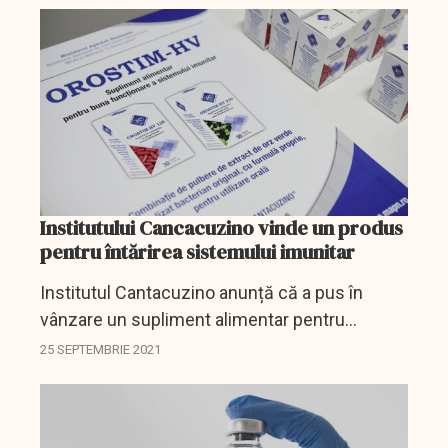
de COVID-19 vine...
Institutului Cancacuzino vinde un produs
pentru întărirea sistemului imunitar
Institutul Cantacuzino anunță că a pus în
vânzare un supliment alimentar pentru
întărirea sistemului imunitar.
25 SEPTEMBRIE 2021