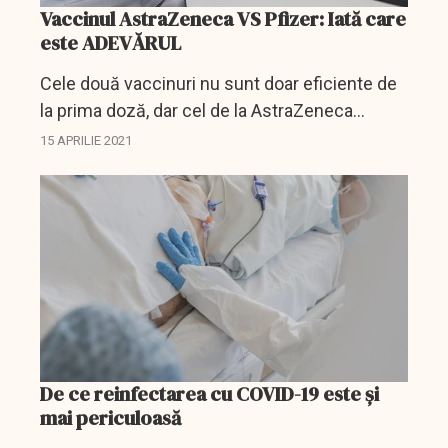
Vaccinul AstraZeneca VS Pfizer: Iată care
este ADEVĂRUL
Cele două vaccinuri nu sunt doar eficiente de
la prima doză, dar cel de la AstraZeneca
produce un răspuns imun mult mai complet la
15 APRILIE 2021
persoanele cu vârste de peste 80 de ani, este
concluzia unui...
De ce reinfectarea cu COVID-19 este și
mai periculoasă