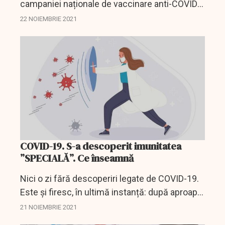
campaniei naționale de vaccinare anti-COVID
din România, atrage atenţia că există un
22 NOIEMBRIE 2021
scenariu "catastrofal", dar posibil, în care nici
cei vaccinați,...
COVID-19. S-a descoperit imunitatea
”SPECIALĂ”. Ce înseamnă
Nici o zi fără descoperiri legate de COVID-19.
Este și firesc, în ultimă instanță: după aproape
doi ani de pandemiei și numeroase vaccinuri
21 NOIEMBRIE 2021
administrate la nivel global, medicii au