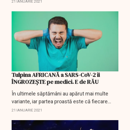
previne reinfectarea cu COVID-19, afirmă
21 IANUARIE 2021
oamenii de știință din țara de unde, în urmă cu
mai...
Tulpina AFRICANĂ a SARS-CoV-2 îi
ÎNGROZEȘTE pe medici. E de RĂU
În ultimele săptămâni au apărut mai multe
variante, iar partea proastă este că fiecare
dintre ele vin cu un grup de mutații genetice,
21 IANUARIE 2021
spre disperarea oamenilor de știință, care se
tem în...