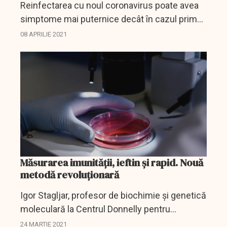
Reinfectarea cu noul coronavirus poate avea
simptome mai puternice decât în cazul primei
contagieri, notează un studiu al Fundaţiei
08 APRILIE 2021
Oswaldo Cruz, cel mai mare centru de
cercetare ştiinţifică...
Măsurarea imunității, ieftin și rapid. Nouă
metodă revoluționară
Igor Stagljar, profesor de biochimie și genetică
moleculară la Centrul Donnelly pentru
Cercetări Celulare și Biomoleculare la
24 MARTIE 2021