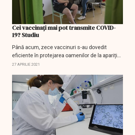
Cei vaccinați mai pot transmite COVID-
19? Studiu
Până acum, zece vaccinuri s-au dovedit
eficiente în protejarea oamenilor de la apariția
simptomelor COVID-19, boala care poate
27 APRILIE 2021
rezulta din infecția cu SARS-CoV-2. Se știe
mai puțin despre cât...