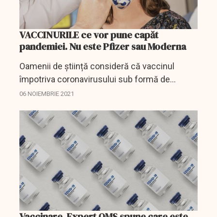
VACCINURILE ce vor pune capăt
pandemiei. Nu este Pfizer sau Moderna
Oamenii de știință consideră că vaccinul
împotriva coronavirusului sub formă de
picături sau spray un mare progres. De ce?
06 NOIEMBRIE 2021
Pentru că, explică ei, aceste mijloace ar putea
oferi o imunitate...
Vaccinare. Expert OMS spune care este