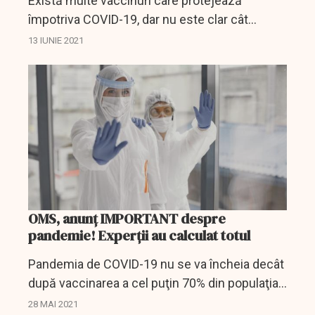
Există multe vaccinuri care protejează
împotriva COVID-19, dar nu este clar cât
durează această protecție. Pentru întărirea
13 IUNIE 2021
imunității, rapelul este binevenit. Dar în
această chestiune...
OMS, anunț IMPORTANT despre
pandemie! Experții au calculat totul
Pandemia de COVID-19 nu se va încheia decât
după vaccinarea a cel puţin 70% din populaţia
mondială, a declarat vineri directorul regional
28 MAI 2021