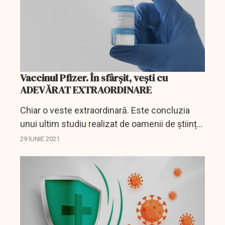
Vaccinul Pfizer. În sfârșit, vești cu
ADEVĂRAT EXTRAORDINARE
Chiar o veste extraordinară. Este concluzia
unui ultim studiu realizat de oamenii de știință
americani de la Univeristatea Washington, din
29 IUNIE 2021
St Louis. Ei susțin că vaccinurile împotriva...