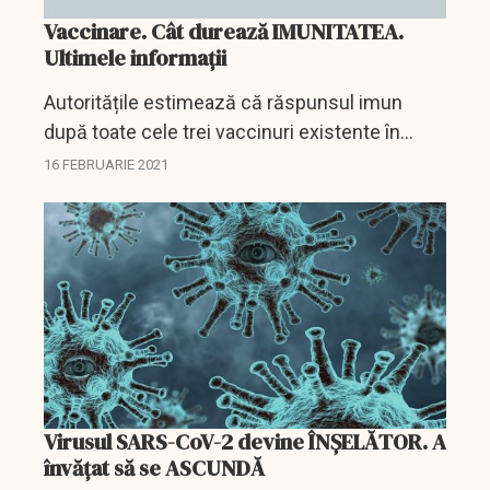
Vaccinare. Cât durează IMUNITATEA.
Ultimele informații
Autoritățile estimează că răspunsul imun
după toate cele trei vaccinuri existente în
prezent în România, respectiv Pfizer, Moderna
16 FEBRUARIE 2021
și AstraZeneca, se păstrează cel puțin un an, a
anunțat...
Virusul SARS-CoV-2 devine ÎNȘELĂTOR. A
învățat să se ASCUNDĂ