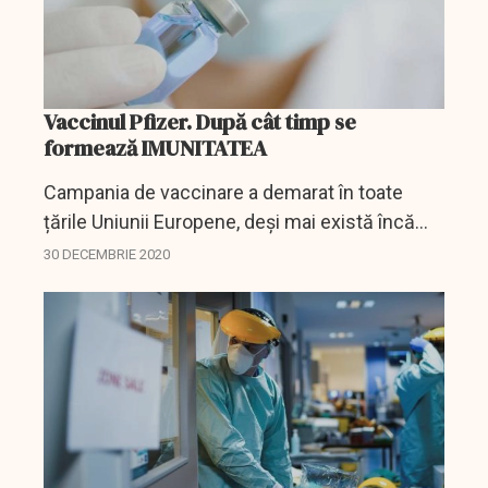
Vaccinul Pfizer. După cât timp se
formează IMUNITATEA
Campania de vaccinare a demarat în toate
țările Uniunii Europene, deși mai există încă
unele reticențe din partea opiniei publice, care
30 DECEMBRIE 2020
vrea mai multe lămuriri, mai multe răspunsuri.
Care...