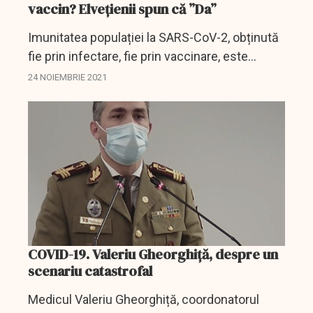
vaccin? Elvețienii spun că ”Da”
Imunitatea populației la SARS-CoV-2, obținută
fie prin infectare, fie prin vaccinare, este
crucială pentru a depăși pandemia COVID-19.
24 NOIEMBRIE 2021
COVID-19. Valeriu Gheorghiță, despre un
scenariu catastrofal
Medicul Valeriu Gheorghiță, coordonatorul