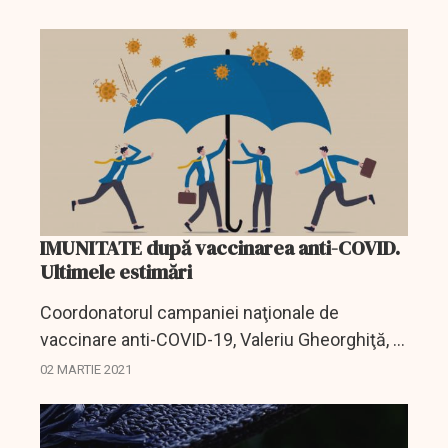
Facultatea de Medicină U of T's Temerty este
pe cale să pună la...
IMUNITATE după vaccinarea anti-COVID.
Ultimele estimări
Coordonatorul campaniei naţionale de
vaccinare anti-COVID-19, Valeriu Gheorghiţă, a
afirmat marţi că vaccinurile asigură o protecţie
02 MARTIE 2021
împotriva virusului de aproximativ un an.