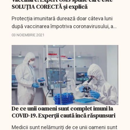
SOLUȚIA CORECTĂ și explică
Protecția imunitară durează doar câteva luni
după vaccinarea împotriva coronavirusului, așa
că oamenii trebuie neapărat să facă și a treia
03 NOIEMBRIE 2021
doză de vaccin, recomandă profesorul
Santiago...
De ce unii oameni sunt complet imuni la
COVID-19. Experții caută încă răspunsuri
Medicii sunt nelămuriți de ce unii oameni sunt