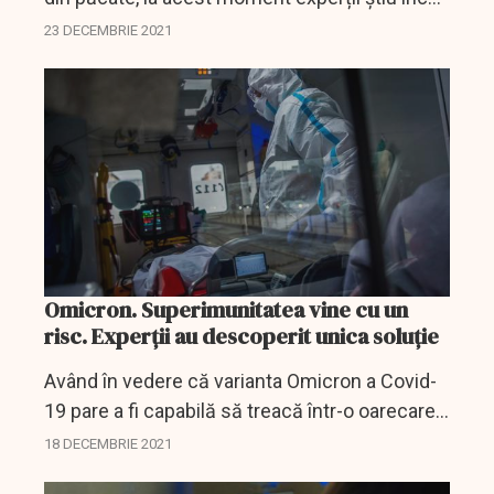
foarte puține lucruri despre noua variantă de
23 DECEMBRIE 2021
coronavirus.
Omicron. Superimunitatea vine cu un
risc. Experții au descoperit unica soluție
Având în vedere că varianta Omicron a Covid-
19 pare a fi capabilă să treacă într-o oarecare
măsură peste imunitatea indusă de vaccinuri,
18 DECEMBRIE 2021
cercetătorii din Oregon au găsit o nouă