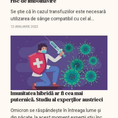
risc de îmbolnăvire
Se știe că în cazul transfuziilor este necesară
utilizarea de sânge compatibil cu cel al
bolnavului. Același fenomen a fost observat și
12 IANUARIE 2022
în cazul îmbolnăvirii cu SARS-C0V-2,
coronavirusul...
Imunitatea hibridă ar fi cea mai
puternică. Studiu al experților austrieci
Omicron se răspândește în întreaga lume și
din păcate, la acest moment experții știu încă