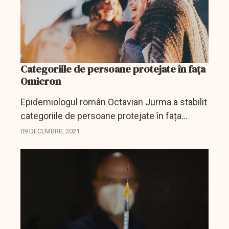
Categoriile de persoane protejate în fața
Omicron
Epidemiologul român Octavian Jurma a stabilit
categoriile de persoane protejate în fața
Omicron, noua tulpină a virusului SARS CoV-2.
09 DECEMBRIE 2021
Jurma recomandă în continuare vaccinarea ca
formă de...