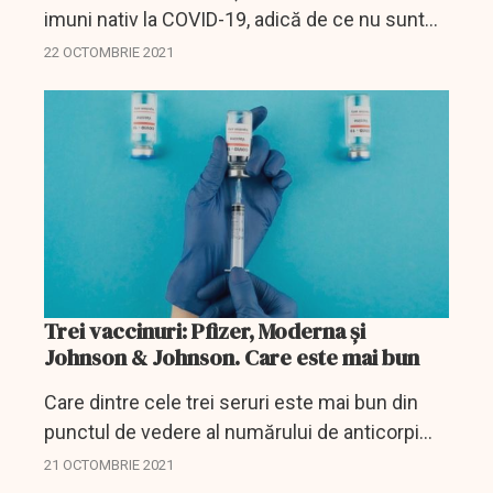
imuni nativ la COVID-19, adică de ce nu sunt
afectați de noul coronavirus SARS-CoV-2.
22 OCTOMBRIE 2021
Dacă s-ar afla cauza acest lucru ar putea ajuta
la găsirea de...
Trei vaccinuri: Pfizer, Moderna și
Johnson & Johnson. Care este mai bun
Care dintre cele trei seruri este mai bun din
punctul de vedere al numărului de anticorpi
dezvoltat în organismul uman. Un răspuns
21 OCTOMBRIE 2021
care se impune în condițiile în care pandemia