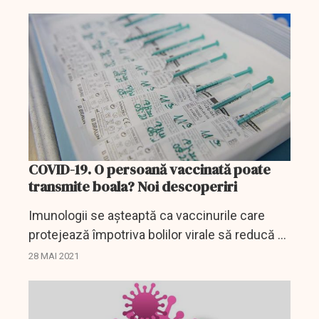
pentru Europa al Organizaţiei Mondiale a
Sănătăţii...
COVID-19. O persoană vaccinată poate
transmite boala? Noi descoperiri
Imunologii se așteaptă ca vaccinurile care
protejează împotriva bolilor virale să reducă și
transmiterea virusului după vaccinare.
28 MAI 2021