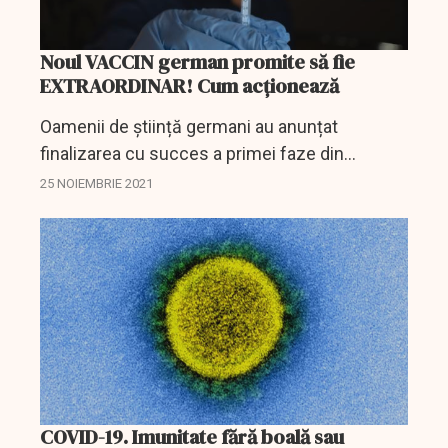
Noul VACCIN german promite să fie
EXTRAORDINAR! Cum acționează
Oamenii de știință germani au anunțat
finalizarea cu succes a primei faze din
programul de teste clinice pe oameni a unui
25 NOIEMBRIE 2021
vaccin peptidic destinat să creeze o imunitate
pe termen lung a celulelor...
COVID-19. Imunitate fără boală sau