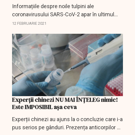
Informațiile despre noile tulpini ale
coronavirusului SARS-CoV-2 apar în ultimul
timp tot mai des. Nici nu este de mirare, în
12 FEBRUARIE 2021
condițiile în care experți în domeniu, medici,
dar și factori de...
Experții chinezi NU MAI ÎNȚELEG nimic!
Este IMPOSIBIL așa ceva
Experții chinezi au ajuns la o concluzie care i-a
pus serios pe gânduri. Prezența anticorpilor nu