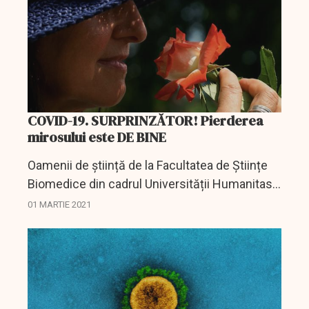
COVID-19. SURPRINZĂTOR! Pierderea
mirosului este DE BINE
Oamenii de știință de la Facultatea de Științe
Biomedice din cadrul Universității Humanitas
(Italia) au publicat date preliminare dintr-un
01 MARTIE 2021
studiu al anticorpilor împotriva SARS-CoV-2
la...