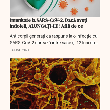
Imunitate la SARS-CoV-2. Dacă aveți
îndoieli, ALUNGAȚI-LE! Află de ce
Anticorpii generaţi ca răspuns la o infecţie cu
SARS-CoV-2 durează între şase şi 12 luni după
contagiere, protejează împotriva diferitelor
14 IUNIE 2021
variante care circulă şi cresc după vaccinare,...