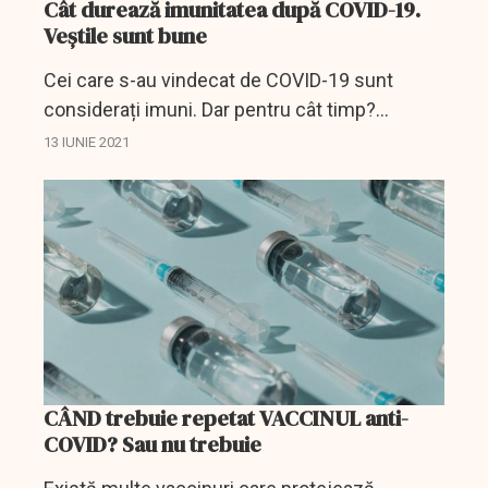
Cât durează imunitatea după COVID-19.
Veștile sunt bune
Cei care s-au vindecat de COVID-19 sunt
considerați imuni. Dar pentru cât timp?
Această întrebare nu preocupă doar pe cei
13 IUNIE 2021
care au fost afectați că și pe cercetători.
CÂND trebuie repetat VACCINUL anti-
COVID? Sau nu trebuie