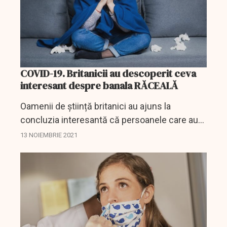
COVID-19. Britanicii au descoperit ceva
interesant despre banala RĂCEALĂ
Oamenii de știință britanici au ajuns la
concluzia interesantă că persoanele care au
fost răcite beneficiază de o protecție
13 NOIEMBRIE 2021
suplimentară împotriva coronavirusului, grație
creșterii...