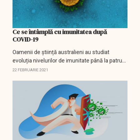
Ce se întâmplă cu imunitatea după
COVID-19
Oamenii de știință australieni au studiat
evoluția nivelurilor de imunitate până la patru
luni după infecția cu COVID-19.Acestia au
22 FEBRUARIE 2021
constatat că în timp ce nivelurile de anticorpi
scad...