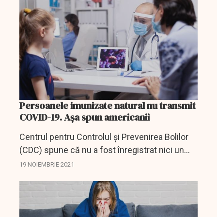
dobândit...
Persoanele imunizate natural nu transmit
COVID-19. Așa spun americanii
Centrul pentru Controlul și Prevenirea Bolilor
(CDC) spune că nu a fost înregistrat nici un
caz de persoane imunizate în mod natural,
19 NOIEMBRIE 2021
care să fi transmis, după vinderea de COVID-
19, să fi...