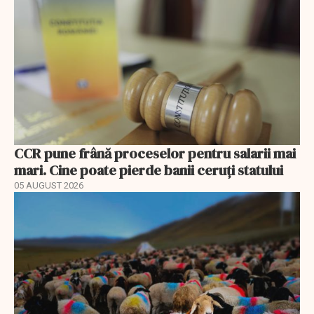
CCR pune frână proceselor pentru salarii mai
mari. Cine poate pierde banii ceruți statului
05 AUGUST 2026
EXCLUSIV