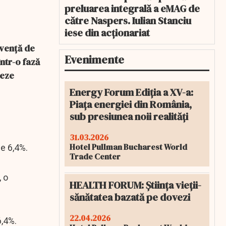
preluarea integrală a eMAG de
către Naspers. Iulian Stanciu
iese din acționariat
cvență de
Evenimente
într-o fază
xeze
Energy Forum Ediția a XV-a:
Piața energiei din România,
sub presiunea noii realități
31.03.2026
Hotel Pullman Bucharest World
de 6,4%.
Trade Center
, o
HEALTH FORUM: Știința vieții-
sănătatea bazată pe dovezi
22.04.2026
6,4%.