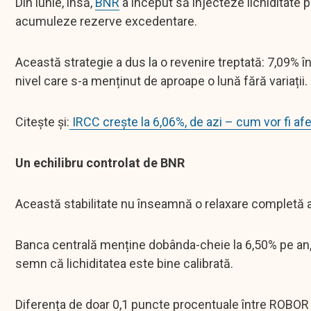
Din iunie, însă,
BNR
a început să injecteze lichiditate p
acumuleze rezerve excedentare.
Această strategie a dus la o revenire treptată: 7,09% în i
nivel care s-a menținut de aproape o lună fără variații.
Citește și:
IRCC crește la 6,06%, de azi – cum vor fi afe
Un echilibru controlat de BNR
Această stabilitate nu înseamnă o relaxare completă a 
Banca centrală menține dobânda-cheie la 6,50% pe an, 
semn că lichiditatea este bine calibrată.
Diferența de doar 0,1 puncte procentuale între ROBOR 