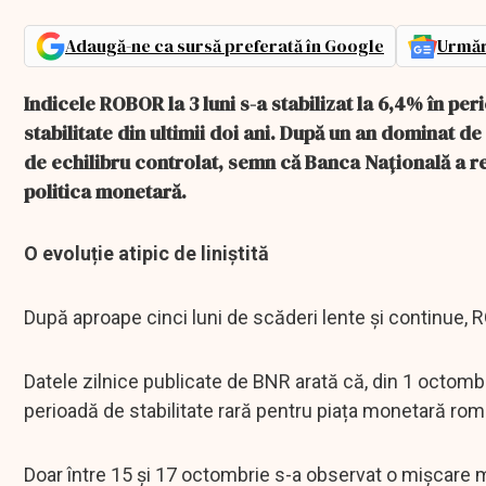
Adaugă-ne ca sursă preferată în Google
Urmăr
Indicele ROBOR la 3 luni s-a stabilizat la 6,4% în 
stabilitate din ultimii doi ani. După un an dominat de 
de echilibru controlat, semn că Banca Națională a re
politica monetară.
O evoluție atipic de liniștită
După aproape cinci luni de scăderi lente și continue, ROB
Datele zilnice publicate de BNR arată că, din 1 octombr
perioadă de stabilitate rară pentru piața monetară ro
Doar între 15 și 17 octombrie s-a observat o mișcare m