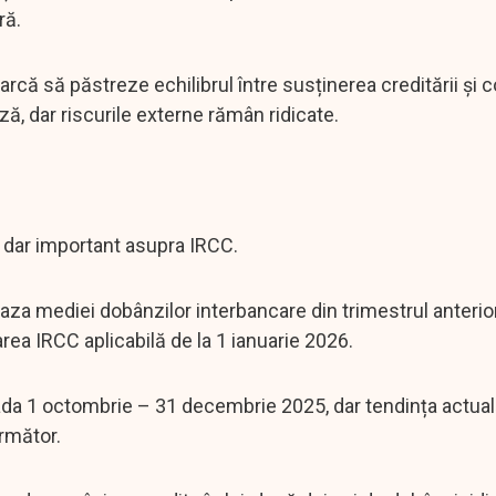
ră.
că să păstreze echilibrul între susținerea creditării și c
ză, dar riscurile externe rămân ridicate.
, dar important asupra IRCC.
aza mediei dobânzilor interbancare din trimestrul anterio
area IRCC aplicabilă de la 1 ianuarie 2026.
ada 1 octombrie – 31 decembrie 2025, dar tendința actual
rmător.