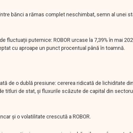
e între bănci a rămas complet neschimbat, semn al unei sta
 fluctuații puternice: ROBOR urcase la 7,39% în mai 202
ă treptat cu aproape un punct procentual până în toamnă.
ată de o dublă presiune: cererea ridicată de lichiditate di
 titluri de stat, și fluxurile scăzute de capital din sectorul
ancar și o volatilitate crescută a ROBOR.