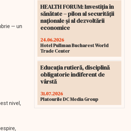
HEALTH FORUM: Investiția în
sănătate – pilon al securității
naționale și al dezvoltării
ombrie — un
economice
24.06.2026
Hotel Pullman Bucharest World
Trade Center
Educația rutieră, disciplină
obligatorie indiferent de
vârstă
31.07.2026
Platourile DC Media Group
st nivel,
espire,