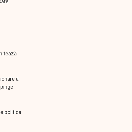
cate.
imitează
sionare a
mpinge
e politica