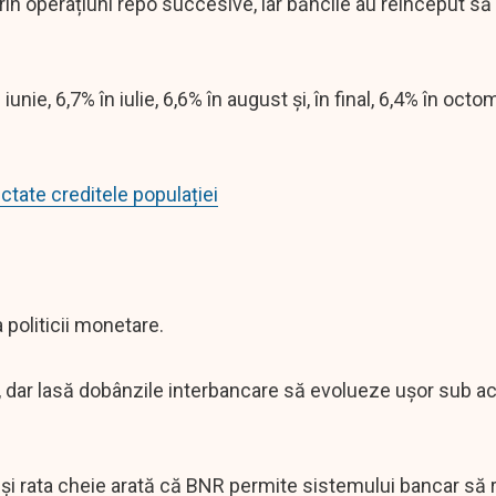
rin operațiuni repo succesive, iar băncile au reînceput să
unie, 6,7% în iulie, 6,6% în august și, în final, 6,4% în oct
ctate creditele populației
politicii monetare.
dar lasă dobânzile interbancare să evolueze ușor sub ace
și rata cheie arată că BNR permite sistemului bancar să r