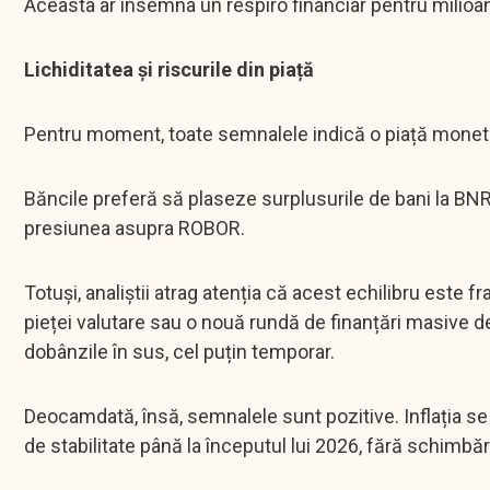
Aceasta ar însemna un respiro financiar pentru milioane
Lichiditatea și riscurile din piață
Pentru moment, toate semnalele indică o piață monetară
Băncile preferă să plaseze surplusurile de bani la BN
presiunea asupra ROBOR.
Totuși, analiștii atrag atenția că acest echilibru este f
pieței valutare sau o nouă rundă de finanțări masive de 
dobânzile în sus, cel puțin temporar.
Deocamdată, însă, semnalele sunt pozitive. Inflația se
de stabilitate până la începutul lui 2026, fără schimbăr