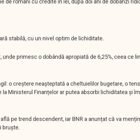
 de români cu credite în lei, după doi ani de dobânzi ridi
 stabilă, cu un nivel optim de lichiditate.
R, unde primesc o dobândă apropiată de 6,25%, ceea ce l
ragil: o creștere neașteptată a cheltuielilor bugetare, o ten
la Ministerul Finanțelor ar putea absorbi lichiditatea și î
 află pe trend descendent, iar BNR a anunțat că va mențin
i bruște.