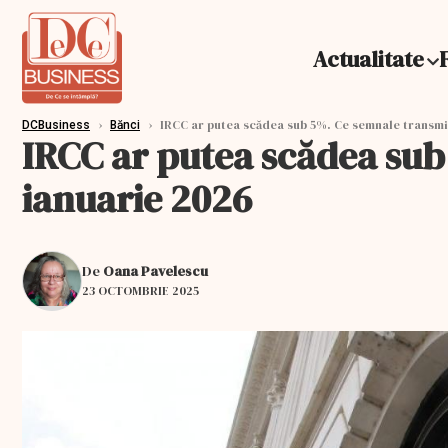
Actualitate
›
›
IRCC ar putea scădea sub 5%. Ce semnale transmit
DCBusiness
Bănci
IRCC ar putea scădea sub
ianuarie 2026
De
Oana Pavelescu
23 OCTOMBRIE 2025