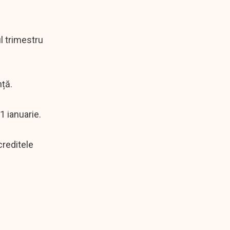
l trimestru
nță.
1 ianuarie.
creditele