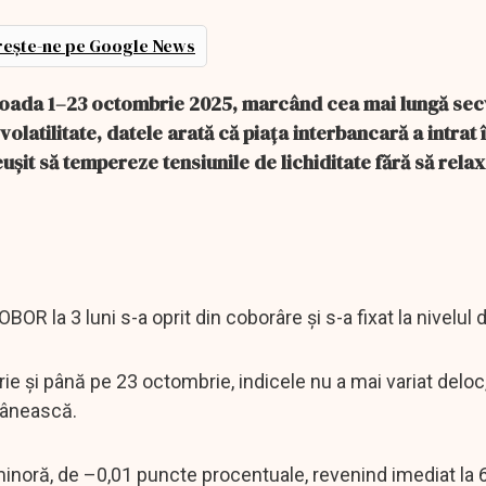
ește-ne pe Google News
perioada 1–23 octombrie 2025, marcând cea mai lungă se
volatilitate, datele arată că piața interbancară a intrat 
ușit să tempereze tensiunile de lichiditate fără să rela
OR la 3 luni s-a oprit din coborâre și s-a fixat la nivelul 
ie și până pe 23 octombrie, indicele nu a mai variat deloc
mânească.
inoră, de –0,01 puncte procentuale, revenind imediat la 