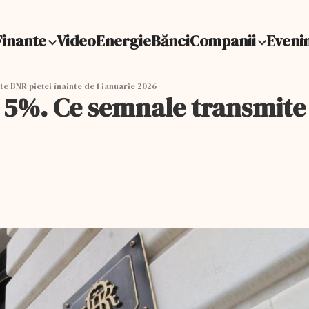
Finante
Video
Energie
Bănci
Companii
Eveni
e BNR pieței înainte de 1 ianuarie 2026
 5%. Ce semnale transmite B