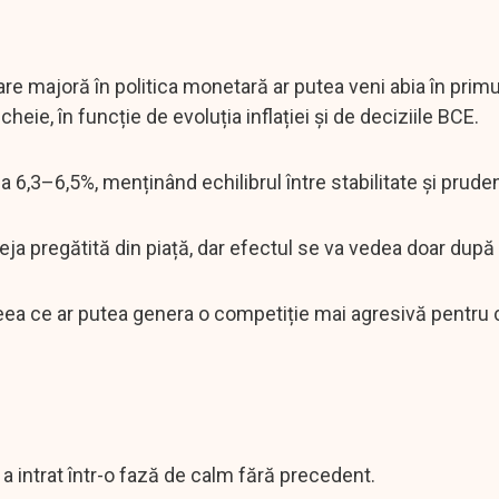
e majoră în politica monetară ar putea veni abia în primu
eie, în funcție de evoluția inflației și de deciziile BCE.
6,3–6,5%, menținând echilibrul între stabilitate și prude
ja pregătită din piață, dar efectul se va vedea doar după 
ea ce ar putea genera o competiție mai agresivă pentru 
a intrat într-o fază de calm fără precedent.