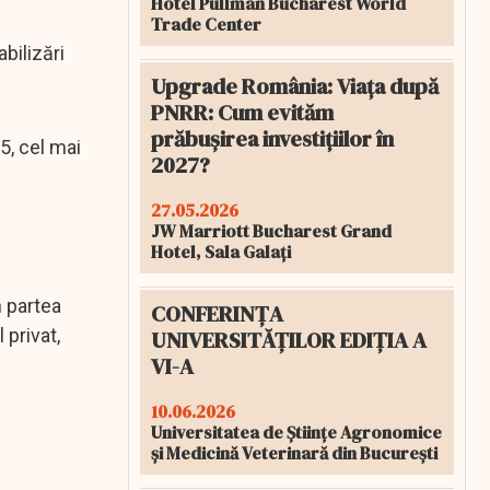
Hotel Pullman Bucharest World
Trade Center
bilizări
Upgrade România: Viața după
PNRR: Cum evităm
prăbușirea investițiilor în
5, cel mai
2027?
27.05.2026
JW Marriott Bucharest Grand
Hotel, Sala Galați
n partea
CONFERINȚA
 privat,
UNIVERSITĂȚILOR EDIȚIA A
VI-A
10.06.2026
Universitatea de Științe Agronomice
și Medicină Veterinară din București