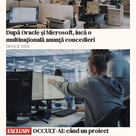
După Oracle şi Microsoft, încă o
multinaţională anunţă concedieri
08 IULIE 2026
EXCLUSIV
OCCULT-AI: când un proiect
EXCLUSIV