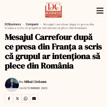
›
›
Mesajul Carrefour după ce presa din
DCBusiness
Companii
Franţa a scris că grupul ar intenţiona să plece din România
Mesajul Carrefour după
ce presa din Franţa a scris
că grupul ar intenţiona să
plece din România
De
Mihai Ciobanu
24 OCTOMBRIE 2025