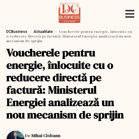
›
›
Voucherele pentru energie, înlocuite cu
DCBusiness
Actualitate
o reducere directă pe factură: Ministerul Energiei analizează un nou
mecanism de sprijin
Voucherele pentru
energie, înlocuite cu o
reducere directă pe
factură: Ministerul
Energiei analizează un
nou mecanism de sprijin
De
Mihai Ciobanu