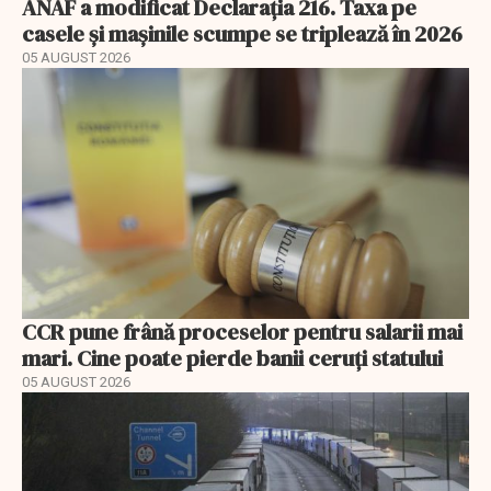
ANAF a modificat Declarația 216. Taxa pe
casele și mașinile scumpe se triplează în 2026
05 AUGUST 2026
CCR pune frână proceselor pentru salarii mai
mari. Cine poate pierde banii ceruți statului
05 AUGUST 2026