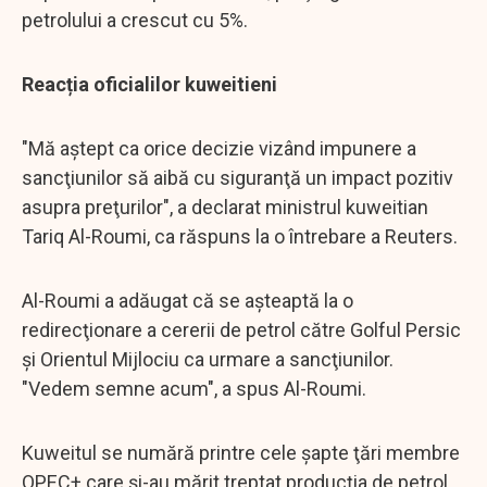
petrolului a crescut cu 5%.
Reacția oficialilor kuweitieni
"Mă aştept ca orice decizie vizând impunere a
sancţiunilor să aibă cu siguranţă un impact pozitiv
asupra preţurilor", a declarat ministrul kuweitian
Tariq Al-Roumi, ca răspuns la o întrebare a Reuters.
Al-Roumi a adăugat că se aşteaptă la o
redirecţionare a cererii de petrol către Golful Persic
şi Orientul Mijlociu ca urmare a sancţiunilor.
"Vedem semne acum", a spus Al-Roumi.
Kuweitul se numără printre cele şapte ţări membre
OPEC+ care şi-au mărit treptat producţia de petrol,