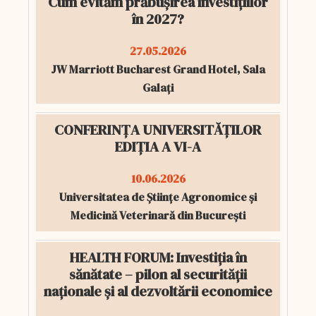
Cum evităm prăbușirea investițiilor
în 2027?
27.05.2026
JW Marriott Bucharest Grand Hotel, Sala
Galați
CONFERINȚA UNIVERSITĂȚILOR
EDIȚIA A VI-A
10.06.2026
Universitatea de Științe Agronomice și
Medicină Veterinară din București
HEALTH FORUM: Investiția în
sănătate – pilon al securității
naționale și al dezvoltării economice