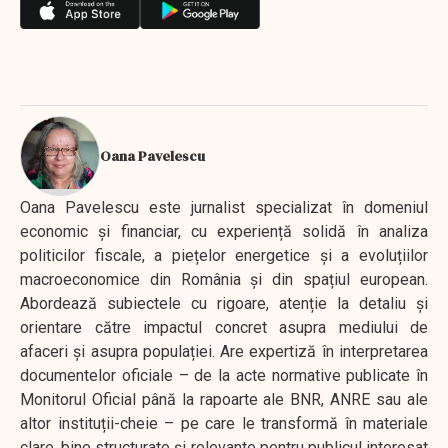
Oana Pavelescu
Oana Pavelescu este jurnalist specializat în domeniul
economic și financiar, cu experiență solidă în analiza
politicilor fiscale, a piețelor energetice și a evoluțiilor
macroeconomice din România și din spațiul european.
Abordează subiectele cu rigoare, atenție la detaliu și
orientare către impactul concret asupra mediului de
afaceri și asupra populației. Are expertiză în interpretarea
documentelor oficiale – de la acte normative publicate în
Monitorul Oficial până la rapoarte ale BNR, ANRE sau ale
altor instituții-cheie – pe care le transformă în materiale
clare, bine structurate și relevante pentru publicul interesat