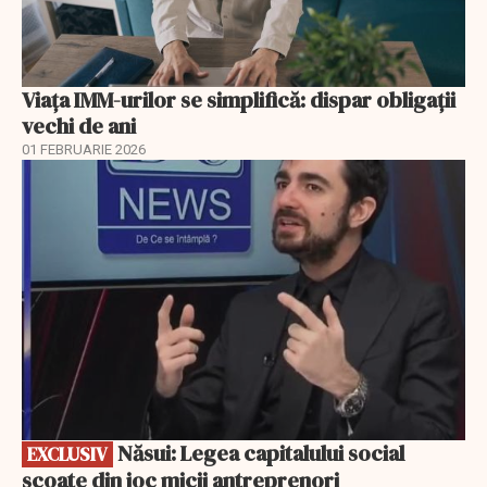
Viața IMM-urilor se simplifică: dispar obligații
vechi de ani
01 FEBRUARIE 2026
EXCLUSIV
Năsui: Legea capitalului social
EXCLUSIV
scoate din joc micii antreprenori