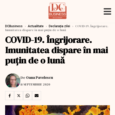
›
›
›
COVID-19. Îngrijorare.
DCBusiness
Actualitate
Declarația zilei
Imunitatea dispare în mai puțin de o lună
COVID-19. Îngrijorare.
Imunitatea dispare în mai
puțin de o lună
De
Oana Pavelescu
11 SEPTEMBRIE 2020