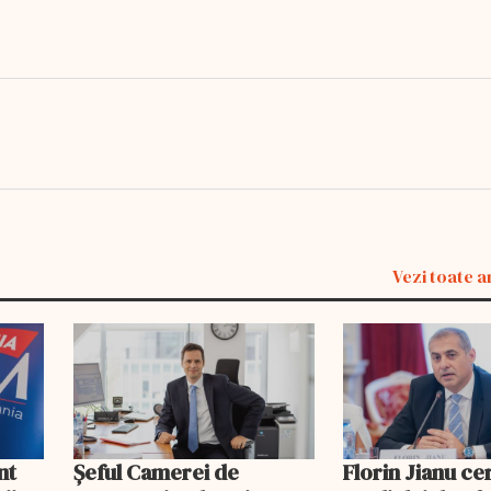
Vezi toate a
nt
Șeful Camerei de
Florin Jianu ce