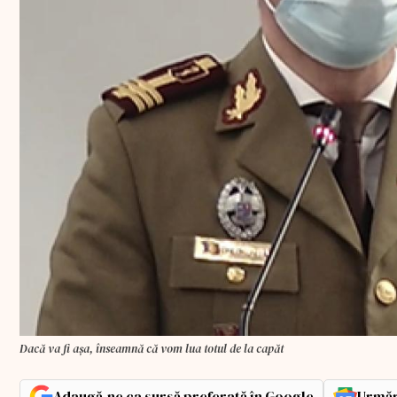
Dacă va fi așa, înseamnă că vom lua totul de la capăt
Adaugă-ne ca sursă preferată în Google
Urmăr