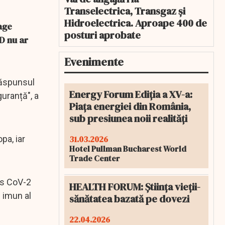
Transelectrica, Transgaz și
Hidroelectrica. Aproape 400 de
age
posturi aprobate
ID nu ar
Evenimente
răspunsul
Energy Forum Ediția a XV-a:
guranță", a
Piața energiei din România,
sub presiunea noii realități
31.03.2026
pa, iar
Hotel Pullman Bucharest World
Trade Center
ars CoV-2
HEALTH FORUM: Știința vieții-
 imun al
sănătatea bazată pe dovezi
22.04.2026