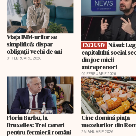
revoluțiilor tehnologice
Viața IMM-urilor se
simplifică: dispar
Năsui: Legea
EXCLUSIV
obligații vechi de ani
capitalului social sc
din joc micii
01 FEBRUARIE 2026
antreprenori
01 FEBRUARIE 2026
Florin Barbu, la
Cine domină piața
Bruxelles: Trei cereri
mezelurilor din Ro
pentru fermierii români
26 IANUARIE 2026