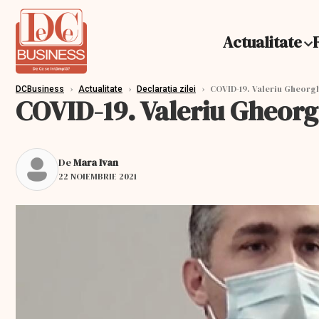
Actualitate
›
›
›
COVID-19. Valeriu Gheorgh
DCBusiness
Actualitate
Declarația zilei
COVID-19. Valeriu Gheorgh
De
Mara Ivan
22 NOIEMBRIE 2021