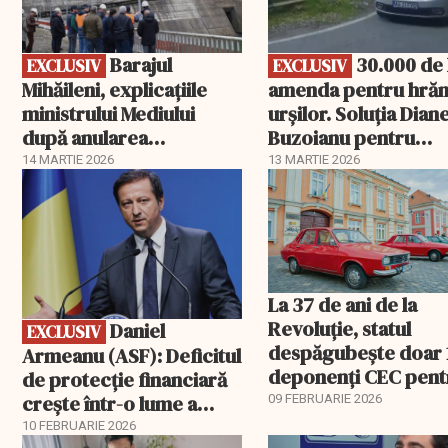
Barajul
30.000 de lei
EXCLUSIV
EXCLUSIV
Mihăileni, explicațiile
amenda pentru hrăn
ministrului Mediului
urșilor. Soluția Diane
după anularea
Buzoianu pentru
autorizației
aplicarea legii
14 MARTIE 2026
13 MARTIE 2026
EXCLUSIV
La 37 de ani de la
Revoluție, statul
Daniel
EXCLUSIV
despăgubește doar 
Armeanu (ASF): Deficitul
deponenți CEC pent
de protecție financiară
banii de Dacia
crește într-o lume a
09 FEBRUARIE 2026
riscurilor multiple și a
10 FEBRUARIE 2026
EXCLUSIV