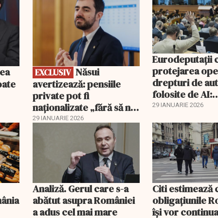
Eurodeputații 
protejarea ope
Năsui
EXCLUSIV
drepturi de au
oate
avertizează: pensiile
folosite de AI:
private pot fi
transparență to
naționalizate „fără să ni
29 IANUARIE 2026
remunerație c
se spună”
29 IANUARIE 2026
pentru creator
Analiză. Gerul care s-a
Citi estimează 
mânia
abătut asupra României
obligațiunile 
a adus cel mai mare
își vor continu