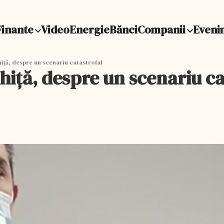
Finante
Video
Energie
Bănci
Companii
Eveni
iță, despre un scenariu catastrofal
iță, despre un scenariu ca