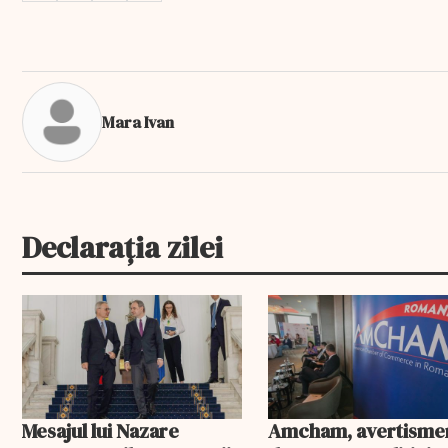
Mara Ivan
Declarația zilei
Mesajul lui Nazare
Amcham, avertisme