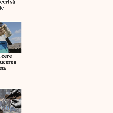
ceri să
le
l cere
educerea
ana