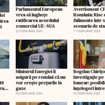
Parlamentul European
Avertisment C
vrea să înghețe
România: Risc 
ratificarea acordului
falimente într-
irea
comercial UE–SUA
scenariu de sta
i
22 FEBRUARIE 2026
11 FEBRUARIE 2026
Ministrul Energiei îi
Bogdan Chirițo
asigură pe români că nu
Investigație pe
10
vor creşte preţurile la
bancar: posibil
ru
gaze
înțelegeri între
ROBOR
05 FEBRUARIE 2026
02 FEBRUARIE 2026
EXCLUSIV