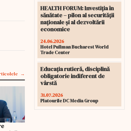
HEALTH FORUM: Investiția în
sănătate – pilon al securității
naționale și al dezvoltării
economice
24.06.2026
Hotel Pullman Bucharest World
Trade Center
Educația rutieră, disciplină
rticolele
obligatorie indiferent de
vârstă
31.07.2026
Platourile DC Media Group
re