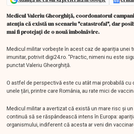
Medicul Valeriu Gheorghiță, coordonatorul campani
atenţia că există un scenariu "catastrofal", dar posib
mai fi protejați de o nouă îmbolnăvire.
Medicul militar vorbeşte în acest caz de apariția unei
imunitar, potrivit digi24.ro. "Practic, nimeni nu este 
punctat Valeriu Gheorghiță.
O astfel de perspectivă este cu atât mai probabilă cu 
unele țări, printre care România, au rate mici de vaccina
Medicul militar a avertizat că există un mare risc și un
continuă să se răspândească intens în Europa: apariț
organismului, indiferent că acesta ar veni din vaccinar