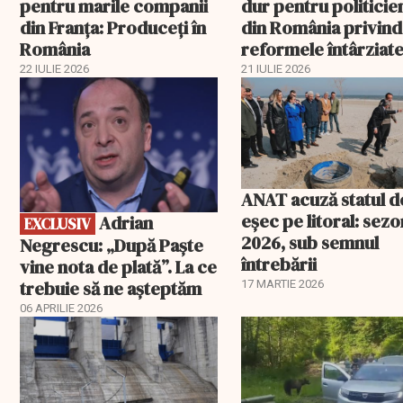
pentru marile companii
dur pentru politicien
din Franța: Produceți în
din România privind
România
reformele întârziate
PNRR
22 IULIE 2026
21 IULIE 2026
EXCLUSIV
ANAT acuză statul d
eșec pe litoral: sezo
Adrian
EXCLUSIV
2026, sub semnul
Negrescu: „După Paște
întrebării
vine nota de plată”. La ce
trebuie să ne așteptăm
17 MARTIE 2026
06 APRILIE 2026
EXCLUSIV
EXCLUSIV