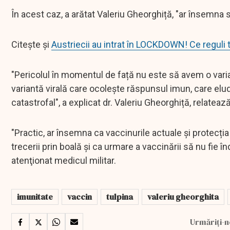
În acest caz, a arătat Valeriu Gheorghiță, "ar însemna s
Citește și
Austriecii au intrat în LOCKDOWN! Ce reguli 
"Pericolul în momentul de față nu este să avem o varian
variantă virală care ocolește răspunsul imun, care elude
catastrofal", a explicat dr. Valeriu Gheorghiță, relatea
"Practic, ar însemna ca vaccinurile actuale și protecț
trecerii prin boală și ca urmare a vaccinării să nu fie î
atenţionat medicul militar.
imunitate
vaccin
tulpina
valeriu gheorghita
Urmăriți-n