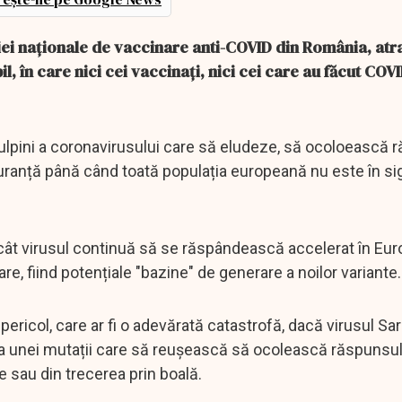
ei naționale de vaccinare anti-COVID din România, atr
il, în care nici cei vaccinați, nici cei care au făcut COV
 tulpini a coronavirusului care să eludeze, să ocoloească 
siguranță până când toată populația europeană nu este în si
cât virusul continuă să se răspândească accelerat în Euro
re, fiind potențiale "bazine" de generare a noilor variante.
 pericol, care ar fi o adevărată catastrofă, dacă virusul S
ia unei mutații care să reușească să ocolească răspunsul
e sau din trecerea prin boală.