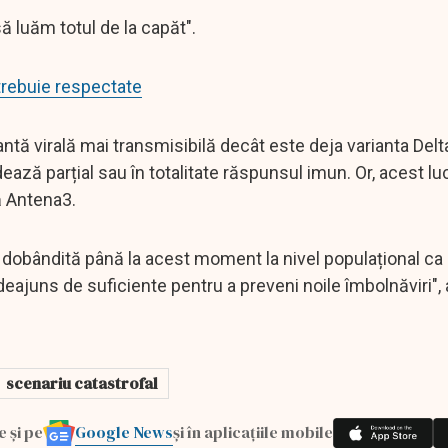
ă luăm totul de la capăt".
trebuie respectate
tă virală mai transmisibilă decât este deja varianta Delta
ază parțial sau în totalitate răspunsul imun. Or, acest luc
ză Antena3.
ia dobândită până la acest moment la nivel populațional ca
ndeajuns de suficiente pentru a preveni noile îmbolnăviri", 
scenariu catastrofal
Google News
e și pe
și în aplicațiile mobile