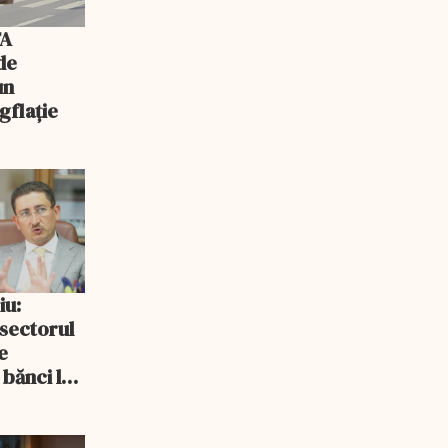
FA
de
un
gflație
iu:
 sectorul
e
 bănci la