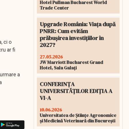
Hotel Pullman Bucharest World
Trade Center
Upgrade România: Viața după
PNRR: Cum evităm
prăbușirea investițiilor în
, ci o
2027?
ru ar fi
27.05.2026
JW Marriott Bucharest Grand
Hotel, Sala Galați
 urmare a
a
CONFERINȚA
UNIVERSITĂȚILOR EDIȚIA A
VI-A
10.06.2026
Universitatea de Științe Agronomice
și Medicină Veterinară din București