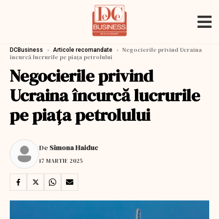
›
›
Negocierile privind Ucraina
DCBusiness
Articole recomandate
încurcă lucrurile pe piața petrolului
Negocierile privind
Ucraina încurcă lucrurile
pe piața petrolului
De
Simona Haiduc
17 MARTIE 2025