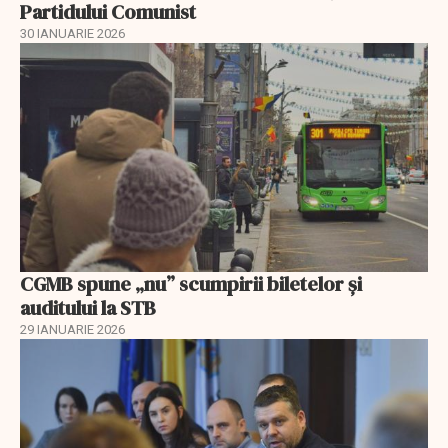
Partidului Comunist
30 IANUARIE 2026
CGMB spune „nu” scumpirii biletelor și
auditului la STB
29 IANUARIE 2026