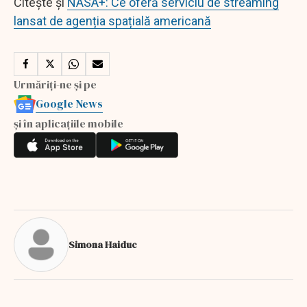
Citește și
NASA+: Ce oferă serviciu de streaming
lansat de agenția spațială americană
Urmăriți-ne și pe
Google News
și în aplicațiile mobile
Simona Haiduc