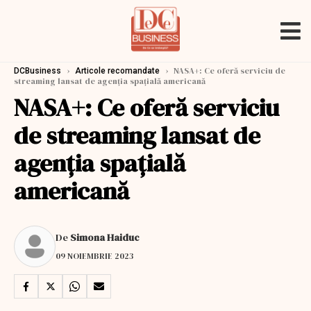
›
›
NASA+: Ce oferă serviciu de
DCBusiness
Articole recomandate
streaming lansat de agenția spațială americană
NASA+: Ce oferă serviciu
de streaming lansat de
agenția spațială
americană
De
Simona Haiduc
09 NOIEMBRIE 2023