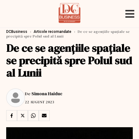
›
›
De ce se agențiile spațiale se
DCBusiness
Articole recomandate
precipită spre Polul sud al Lunii
De ce se agențiile spațiale
se precipită spre Polul sud
al Lunii
De
Simona Haiduc
22 AUGUST 2023