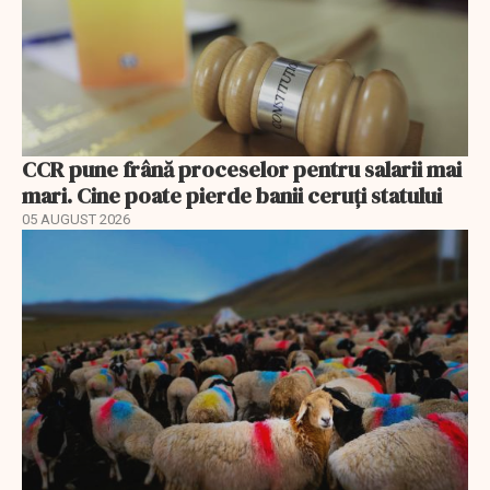
CCR pune frână proceselor pentru salarii mai
mari. Cine poate pierde banii ceruți statului
05 AUGUST 2026
EXCLUSIV