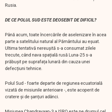
Rusia.
DE CE POLUL SUD ESTE DEOSEBIT DE DIFICIL?
Până acum, toate încercările de aselenizare în acea
parte a satelitului natural al Pământului au eșuat.
Ultima tentativă nereușită s-a consumat zilele
trecute, când nava spațială rusă Luna-25 s-a
prăbușit pe suprafața lunară din cauza unei
defecțiuni tehnice.
Polul Sud - foarte departe de regiunea ecuatorială
vizată de misiunile anterioare -, este acoperit de
cratere și de șanțuri adânci.
Misiunea Chandrayaan-3 a ISRO este pe drumul cel