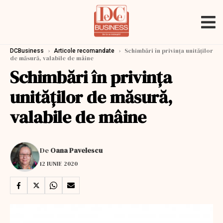
›
›
Schimbări în privința unităților
DCBusiness
Articole recomandate
de măsură, valabile de mâine
Schimbări în privința
unităților de măsură,
valabile de mâine
De
Oana Pavelescu
12 IUNIE 2020