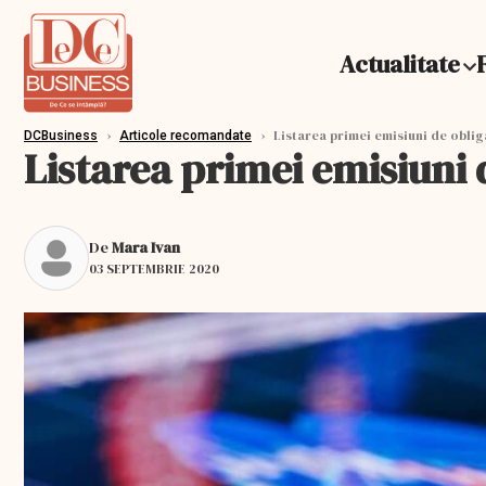
Actualitate
›
›
Listarea primei emisiuni de oblig
DCBusiness
Articole recomandate
Listarea primei emisiuni 
De
Mara Ivan
03 SEPTEMBRIE 2020