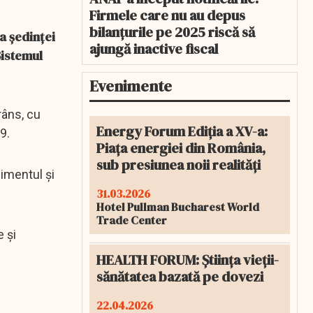
Firmele care nu au depus
bilanțurile pe 2025 riscă să
a şedinţei
ajungă inactive fiscal
Sistemul
Evenimente
râns, cu
Energy Forum Ediția a XV-a:
9.
Piața energiei din România,
sub presiunea noii realități
imentul şi
31.03.2026
Hotel Pullman Bucharest World
Trade Center
 şi
HEALTH FORUM: Știința vieții-
sănătatea bazată pe dovezi
22.04.2026