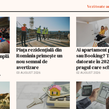
Vezi toate a
Piața rezidențială din
Ai apartament 
România primește un
sau Booking? 
nou semnal de
datorate în 202
avertizare
pragul care s
regimul fiscal
A
03 AUGUST 2026
02 AUGUST 2026