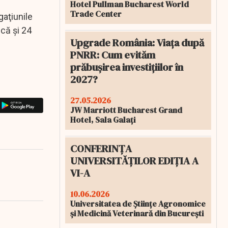
Hotel Pullman Bucharest World
Trade Center
gaţiunile
ică şi 24
Upgrade România: Viața după
PNRR: Cum evităm
prăbușirea investițiilor în
2027?
27.05.2026
JW Marriott Bucharest Grand
Hotel, Sala Galați
CONFERINȚA
UNIVERSITĂȚILOR EDIȚIA A
VI-A
10.06.2026
Universitatea de Științe Agronomice
și Medicină Veterinară din București