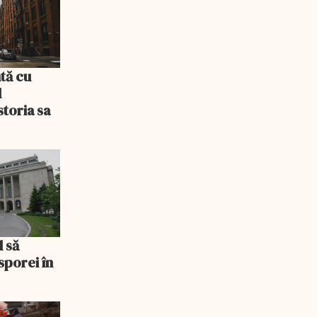
tă cu
l
storia sa
l să
sporei în