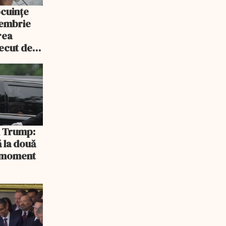
ocuințe
tembrie
rea
recut de
rlament
și Trump:
 la două
n moment