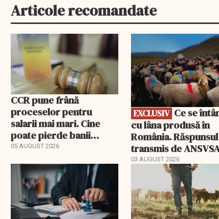
Articole recomandate
EXCLUSIV
CCR pune frână
proceselor pentru
Ce se întâmplă
EXCLUSIV
salarii mai mari. Cine
cu lâna produsă în
poate pierde banii
România. Răspunsul
ceruți statului
transmis de ANSVS
05 AUGUST 2026
03 AUGUST 2026