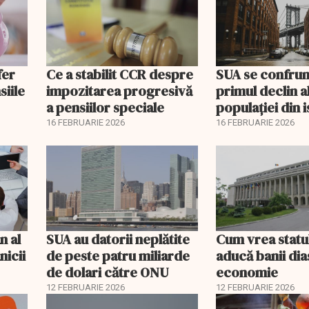
fer
Ce a stabilit CCR despre
SUA se confrun
siile
impozitarea progresivă
primul declin a
a pensiilor speciale
populației din i
16 FEBRUARIE 2026
16 FEBRUARIE 2026
n al
SUA au datorii neplătite
Cum vrea statu
nicii
de peste patru miliarde
aducă banii dia
de dolari către ONU
economie
12 FEBRUARIE 2026
12 FEBRUARIE 2026