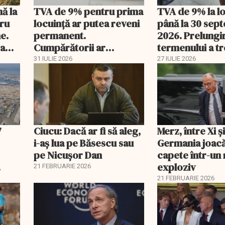
nă la
TVA de 9% pentru prima
TVA de 9% la l
tru
locuință ar putea reveni
până la 30 sep
e.
permanent.
2026. Prelungi
 a
Cumpărătorii ar
termenului a t
economisi zeci de mii de
comisia din Pa
31 IULIE 2026
27 IULIE 2026
lei
7
Ciucu: Dacă ar fi să aleg,
Merz, între Xi 
i-aș lua pe Băsescu sau
Germania joacă
pe Nicușor Dan
capete într-u
exploziv
21 FEBRUARIE 2026
21 FEBRUARIE 2026