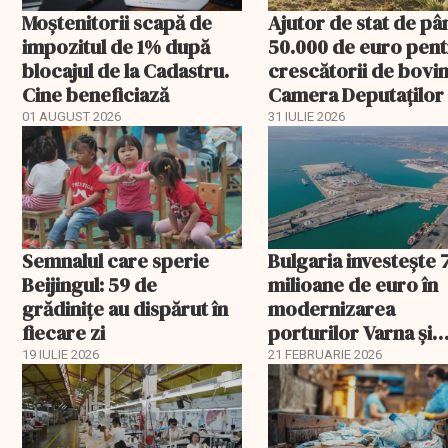
Moștenitorii scapă de
Ajutor de stat de pâ
impozitul de 1% după
50.000 de euro pen
blocajul de la Cadastru.
crescătorii de bovin
Cine beneficiază
Camera Deputaților
aprobat schema
01 AUGUST 2026
31 IULIE 2026
Semnalul care sperie
Bulgaria investește 
Beijingul: 59 de
milioane de euro în
grădinițe au dispărut în
modernizarea
fiecare zi
porturilor Varna și
Burgas
19 IULIE 2026
21 FEBRUARIE 2026