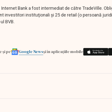
 Internet Bank a fost intermediat de către TradeVille. Obli
 investitori instituţionali şi 25 de retail (o persoană jurid
-ul BVB.
Google News
e și pe
și în aplicațiile mobile