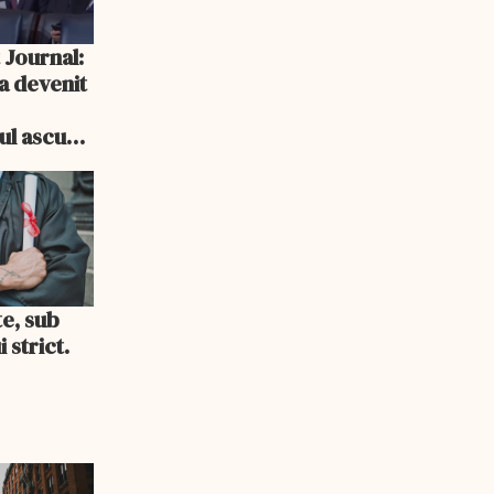
 Journal:
a devenit
e
cul ascuns
i consum
te, sub
 strict.