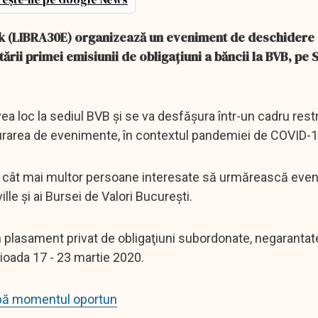
ank (LIBRA30E) organizează un eveniment de deschidere 
ării primei emisiunii de obligaţiuni a băncii la BVB, pe 
ea loc la sediul BVB şi se va desfăşura într-un cadru rest
şurarea de evenimente, în contextul pandemiei de COVID-1
te cât mai multor persoane interesate să urmărească even
lle şi ai Bursei de Valori Bucureşti.
un plasament privat de obligaţiuni subordonate, negarantate
rioada 17 - 23 martie 2020.
pă momentul oportun