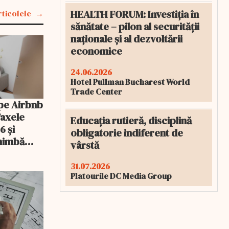
HEALTH FORUM: Investiția în
rticolele
sănătate – pilon al securității
naționale și al dezvoltării
economice
24.06.2026
Hotel Pullman Bucharest World
Trade Center
pe Airbnb
Taxele
Educația rutieră, disciplină
6 și
obligatorie indiferent de
chimbă
vârstă
31.07.2026
Platourile DC Media Group