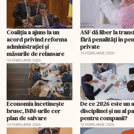
propagandei ruse
Coaliția a ajuns la un
ASF dă liber la trans
acord privind reforma
fără penalități în pen
administrației și
private
măsurile de relansare
16 FEBRUARIE 2026
16 FEBRUARIE 2026
Economia încetinește
De ce 2026 este un a
brusc, IMM-urile cer
disciplinei și nu al pa
plan de salvare
pentru companii?
13 FEBRUARIE 2026
12 FEBRUARIE 2026