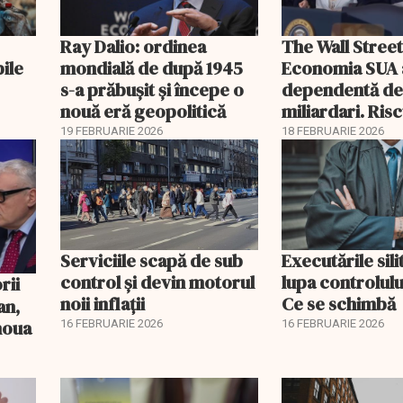
Ray Dalio: ordinea
The Wall Street
bile
mondială de după 1945
Economia SUA 
s-a prăbușit și începe o
dependentă d
nouă eră geopolitică
miliardari. Ris
pentru burse ș
19 FEBRUARIE 2026
18 FEBRUARIE 2026
Serviciile scapă de sub
Executările sili
control și devin motorul
lupa controlului
noii inflații
Ce se schimbă
an,
 noua
16 FEBRUARIE 2026
16 FEBRUARIE 2026