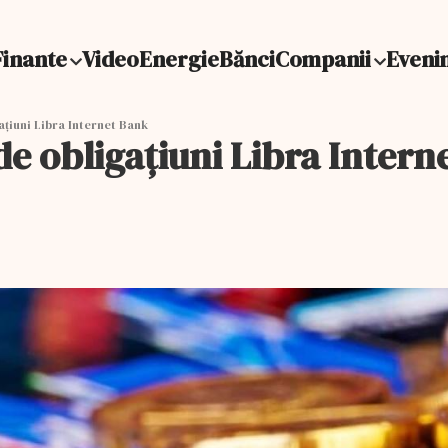
Finante
Video
Energie
Bănci
Companii
Eveni
ațiuni Libra Internet Bank
de obligațiuni Libra Inter