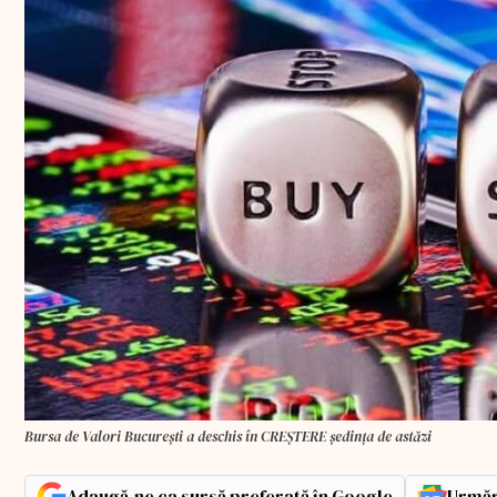
Bursa de Valori Bucureşti a deschis în CREȘTERE şedinţa de astăzi
Adaugă-ne ca sursă preferată în Google
Urmăr