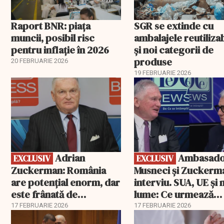
Raport BNR: piața
SGR se extinde cu
muncii, posibil risc
ambalajele reutiliza
pentru inflație în 2026
și noi categorii de
produse
20 FEBRUARIE 2026
19 FEBRUARIE 2026
EXCLUSIV
EXCLUSIV
Adrian
Ambasadorii
EXCLUSIV
EXCLUSIV
Zuckerman: România
Musneci și Zuckerm
are potențial enorm, dar
interviu. SUA, UE și
este frânată de
lume: Ce urmează
corupție, companii de
pentru România
17 FEBRUARIE 2026
17 FEBRUARIE 2026
stat și influența