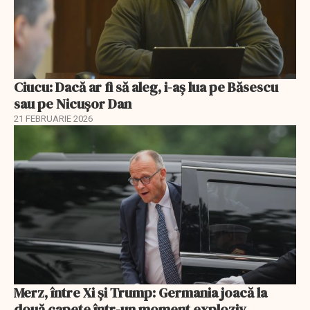
Ciucu: Dacă ar fi să aleg, i-aș lua pe Băsescu
sau pe Nicușor Dan
21 FEBRUARIE 2026
Merz, între Xi și Trump: Germania joacă la
două capete într-un moment exploziv