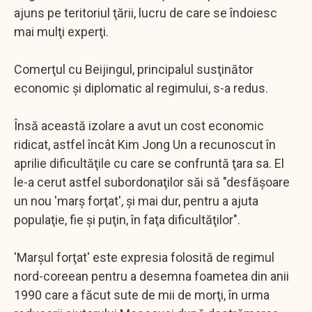
ajuns pe teritoriul ţării, lucru de care se îndoiesc
mai mulţi experţi.
Comerţul cu Beijingul, principalul susţinător
economic şi diplomatic al regimului, s-a redus.
Însă această izolare a avut un cost economic
ridicat, astfel încât Kim Jong Un a recunoscut în
aprilie dificultăţile cu care se confruntă ţara sa. El
le-a cerut astfel subordonaţilor săi să "desfăşoare
un nou 'marş forţat', şi mai dur, pentru a ajuta
populaţie, fie şi puţin, în faţa dificultăţilor".
'Marşul forţat' este expresia folosită de regimul
nord-coreean pentru a desemna foametea din anii
1990 care a făcut sute de mii de morţi, în urma