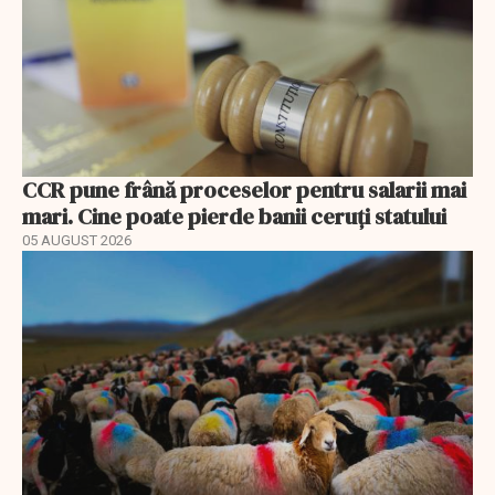
CCR pune frână proceselor pentru salarii mai
mari. Cine poate pierde banii ceruți statului
05 AUGUST 2026
EXCLUSIV