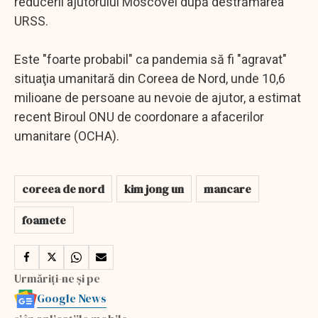
reducerii ajutorului Moscovei după destrămarea
URSS.
Este "foarte probabil" ca pandemia să fi "agravat"
situaţia umanitară din Coreea de Nord, unde 10,6
milioane de persoane au nevoie de ajutor, a estimat
recent Biroul ONU de coordonare a afacerilor
umanitare (OCHA).
coreea de nord
kim jong un
mancare
foamete
Urmăriți-ne și pe
Google News