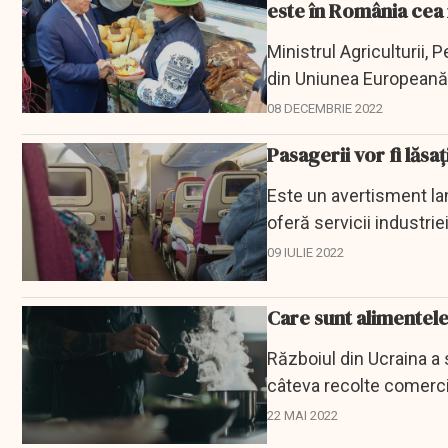
este în România cea
Ministrul Agriculturii
din Uniunea Europeană (
crescut peste...
08 DECEMBRIE 2022
Pasagerii vor fi lăsa
Este un avertisment la
oferă servicii industriei
alimentare și...
09 IULIE 2022
Care sunt alimentele 
Războiul din Ucraina a
câteva recolte comercia
22 MAI 2022