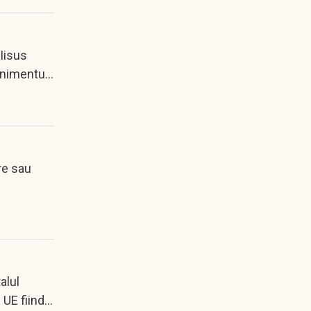
Iisus
enimentul
re sau
alul
 UE fiind