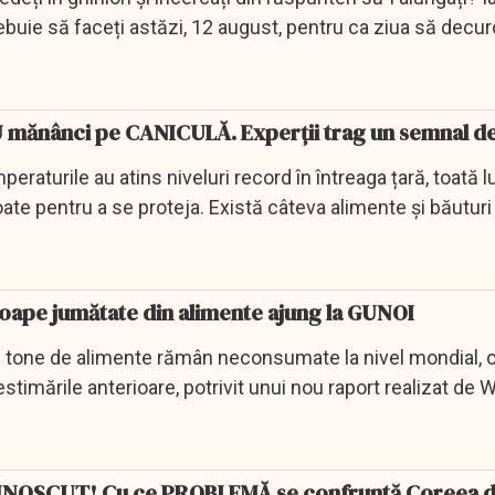
ebuie să faceți astăzi, 12 august, pentru ca ziua să decurc
NU mănânci pe CANICULĂ. Experții trag un semnal d
peraturile au atins niveluri record în întreaga țară, toată 
oate pentru a se proteja. Există câteva alimente și băuturi
ape jumătate din alimente ajung la GUNOI
 tone de alimente rămân neconsumate la nivel mondial, o
stimările anterioare, potrivit unui nou raport realizat de 
UNOSCUT! Cu ce PROBLEMĂ se confruntă Coreea 