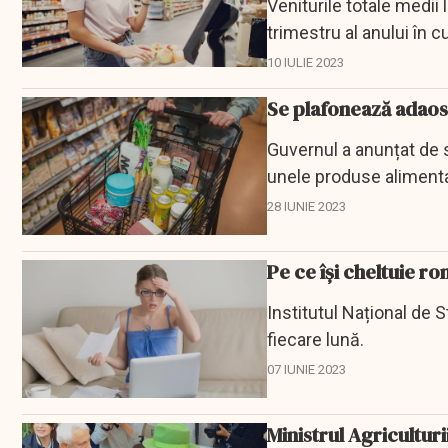
Veniturile totale medii 
trimestru al anului în 
ce...
10 IULIE 2023
Se plafonează adaosu
Guvernul a anunțat de 
unele produse alimenta
produce.
28 IUNIE 2023
Pe ce își cheltuie r
Institutul Național de S
fiecare lună.
07 IUNIE 2023
Ministrul Agricultur