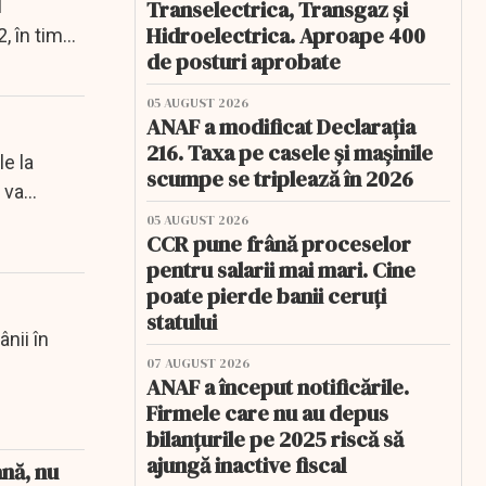
l
Transelectrica, Transgaz și
Hidroelectrica. Aproape 400
, în timp
de posturi aprobate
05 AUGUST 2026
ANAF a modificat Declarația
216. Taxa pe casele și mașinile
e la
scumpe se triplează în 2026
 va
05 AUGUST 2026
CCR pune frână proceselor
pentru salarii mai mari. Cine
poate pierde banii ceruți
statului
ânii în
07 AUGUST 2026
ANAF a început notificările.
Firmele care nu au depus
bilanțurile pe 2025 riscă să
ajungă inactive fiscal
ană, nu