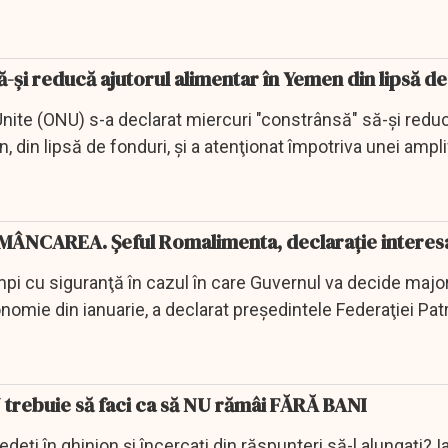
-şi reducă ajutorul alimentar în Yemen din lipsă de
Unite (ONU) s-a declarat miercuri "constrânsă" să-şi reduc
din lipsă de fonduri, şi a atenţionat împotriva unei amplifi
MÂNCAREA. Șeful Romalimenta, declarație interes
pi cu siguranţă în cazul în care Guvernul va decide majo
nomie din ianuarie, a declarat preşedintele Federaţiei Pat
U trebuie să faci ca să NU rămâi FĂRĂ BANI
edeți în ghinion și încercați din răspunteri să-l alungați? 