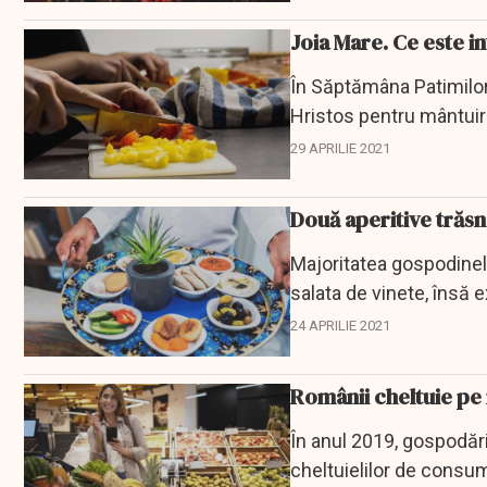
Joia Mare. Ce este i
În Săptămâna Patimilor
Hristos pentru mântuir
crucial din...
29 APRILIE 2021
Două aperitive trăsn
Majoritatea gospodinel
salata de vinete, însă e
24 APRILIE 2021
Românii cheltuie pe
În anul 2019, gospodări
cheltuielilor de consum