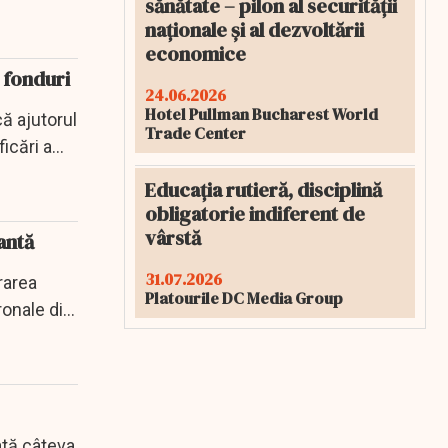
sănătate – pilon al securității
naționale și al dezvoltării
economice
 fonduri
24.06.2026
Hotel Pullman Bucharest World
ă ajutorul
Trade Center
cări a...
Educația rutieră, disciplină
obligatorie indiferent de
vârstă
antă
31.07.2026
rarea
Platourile DC Media Group
ronale din
Iată câteva