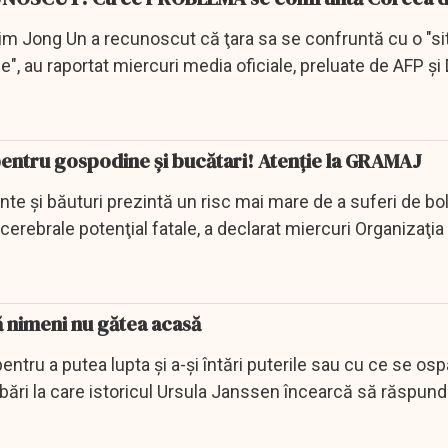
im Jong Un a recunoscut că ţara sa se confruntă cu o "si
", au raportat miercuri media oficiale, preluate de AFP şi
ntru gospodine și bucătari! Atenție la GRAMAJ
nte şi băuturi prezintă un risc mai mare de a suferi de bo
cerebrale potenţial fatale, a declarat miercuri Organizaţi
ă nimeni nu gătea acasă
ntru a putea lupta și a-și întări puterile sau cu ce se osp
bări la care istoricul Ursula Janssen încearcă să răspundă