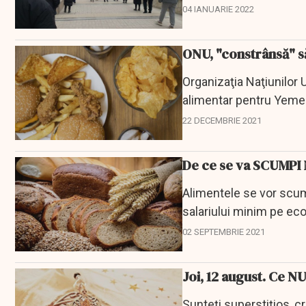
04 IANUARIE 2022
ONU, "constrânsă" să
Organizaţia Naţiunilor 
alimentar pentru Yemen, 
22 DECEMBRIE 2021
De ce se va SCUMPI 
Alimentele se vor scum
salariului minim pe eco
Industria...
02 SEPTEMBRIE 2021
Joi, 12 august. Ce N
Sunteți superstițios, cr