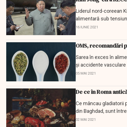
Liderul nord-coreean K
alimentară sub tensiune
16 IUNIE 2021
OMS, recomandări pe
Sarea în exces în alime
şi accidente vasculare 
a...
05 MAI 2021
De ce în Roma antic
Ce mâncau gladiatorii pe
din Baghdad, sunt între
02 MAI 2021