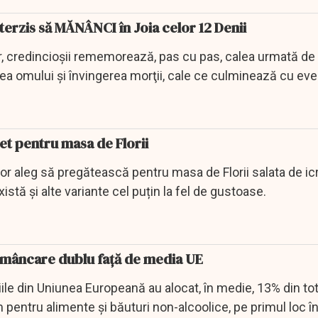
nterzis să MĂNÂNCI în Joia celor 12 Denii
, credincioşii rememorează, pas cu pas, calea urmată de 
ea omului şi învingerea morţii, cale ce culminează cu ev
et pentru masa de Florii
or aleg să pregătească pentru masa de Florii salata de ic
xistă și alte variante cel puțin la fel de gustoase.
 mâncare dublu față de media UE
ile din Uniunea Europeană au alocat, în medie, 13% din tot
 pentru alimente şi băuturi non-alcoolice, pe primul loc în