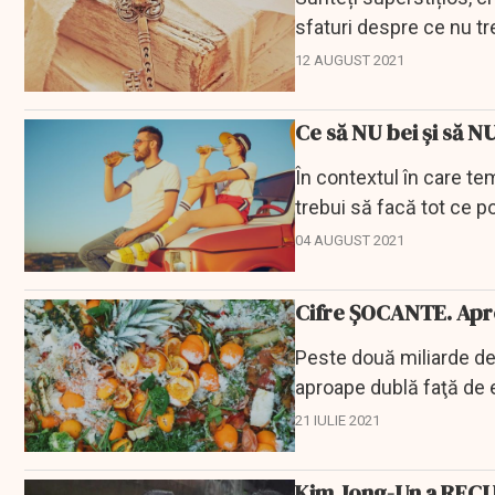
sfaturi despre ce nu tr
12 AUGUST 2021
Ce să NU bei și să 
În contextul în care tem
trebui să facă tot ce p
ar...
04 AUGUST 2021
Cifre ȘOCANTE. Apro
Peste două miliarde de
aproape dublă faţă de e
Wildlife Fund şi...
21 IULIE 2021
Kim Jong-Un a REC