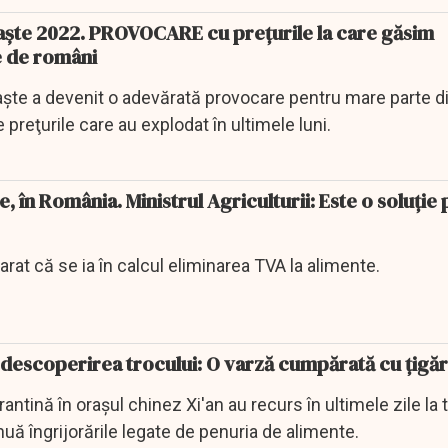
aşte 2022. PROVOCARE cu preţurile la care găsim
e de români
şte a devenit o adevărată provocare pentru mare parte d
preţurile care au explodat în ultimele luni.
 în România. Ministrul Agriculturii: Este o soluție 
rat că se ia în calcul eliminarea TVA la alimente.
edescoperirea trocului: O varză cumpărată cu țigăr
carantină în orașul chinez Xi'an au recurs în ultimele zile la t
nuă îngrijorările legate de penuria de alimente.