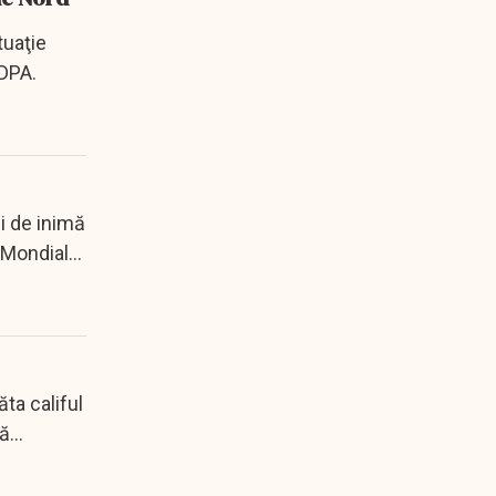
tuaţie
 DPA.
li de inimă
a Mondială
ăta califul
...