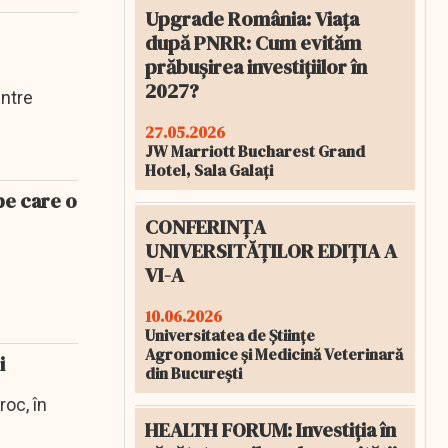
Upgrade România: Viața
după PNRR: Cum evităm
prăbușirea investițiilor în
2027?
intre
27.05.2026
JW Marriott Bucharest Grand
Hotel, Sala Galați
pe care o
CONFERINȚA
UNIVERSITĂȚILOR EDIȚIA A
VI-A
10.06.2026
Universitatea de Științe
Agronomice și Medicină Veterinară
i
din București
roc, în
HEALTH FORUM: Investiția în