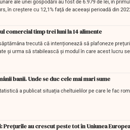
lunare ale unei gospodării au fost de 6.979 de lei, în primu
curs, în creştere cu 12,1% faţă de aceeaşi perioadă din 2022
l comercial timp trei luni la 14 alimente
săptămâna trecută că intenționează să plafoneze prețuril
te și urma să stabilească și modul în care acest lucru se
omânii banii. Unde se duc cele mai mari sume
tatistică a publicat situația cheltuielilor pe care le fac rom
ii: Preţurile au crescut peste tot în Uniunea Europe