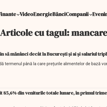
Finante
Video
Energie
Bănci
Companii
Eveni
Articole cu tagul: mancar
in să mănânci decât la București și ai și salariul trip
ă termenul până la care prețurile alimentelor de bază vor
t 85,6% din veniturile totale lunare, în primul trime