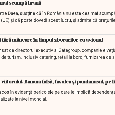
 mai scumpă hrană
, Petre Daea, susţine că în România nu este cea mai scump
UE) şi că poate dovedi acest lucru, şi admite că preţuril
ți fără mâncare în timpul zborurilor cu avionul
nsat de directorul executiv al Gategroup, companie elveț
 de turism, inclusiv catering, retail la bord, furnizarea de s
viitorului. Banana falsă, fasolea și pandanusul, pe li
 scos în evidență pericolele pe care le implică dependenț
lizate la nivel mondial.