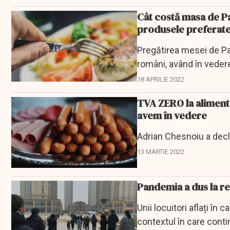
Cât costă masa de P
produsele preferat
Pregătirea mesei de Pa
români, având în vedere 
18 APRILIE 2022
TVA ZERO la alimente,
avem în vedere
Adrian Chesnoiu a decla
13 MARTIE 2022
Pandemia a dus la r
Unii locuitori aflați în 
contextul în care conti