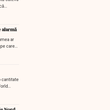
ă...
e alarmă
lumea ar
 pe care
 cantitate
World
de Nord