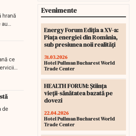
Evenimente
ă hrană
e au
Energy Forum Ediția a XV-a:
Piața energiei din România,
sub presiunea noii realități
31.03.2026
iană ce
Hotel Pullman Bucharest World
ervicii
Trade Center
HEALTH FORUM: Știința
vieții-sănătatea bazată pe
stă
dovezi
a de
22.04.2026
Hotel Pullman Bucharest World
Trade Center