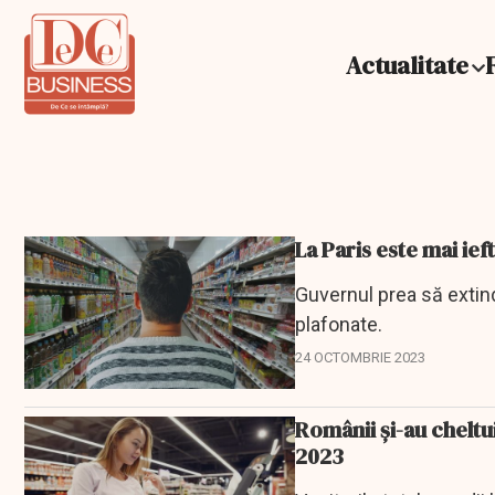
Actualitate
La Paris este mai ieft
Guvernul prea să extind
plafonate.
24 OCTOMBRIE 2023
Românii și-au cheltui
2023