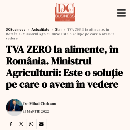
›
›
›
TVA ZERO la alimente, în
DCBusiness
Actualitate
Stiri
România. Ministrul Agriculturii: Este o soluție pe care o avem în
vedere
TVA ZERO la alimente, în
România. Ministrul
Agriculturii: Este o soluție
pe care o avem în vedere
De
Mihai Ciobanu
13 MARTIE 2022