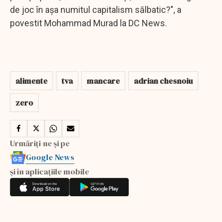
de joc în aşa numitul capitalism sălbatic?", a
povestit Mohammad Murad la DC News.
alimente
tva
mancare
adrian chesnoiu
zero
Urmăriți-ne și pe
Google News
și în aplicațiile mobile