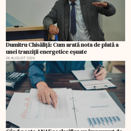
Dumitru Chisăliță: Cum arată nota de plată a
unei tranziții energetice eșuate
06 AUGUST 2026