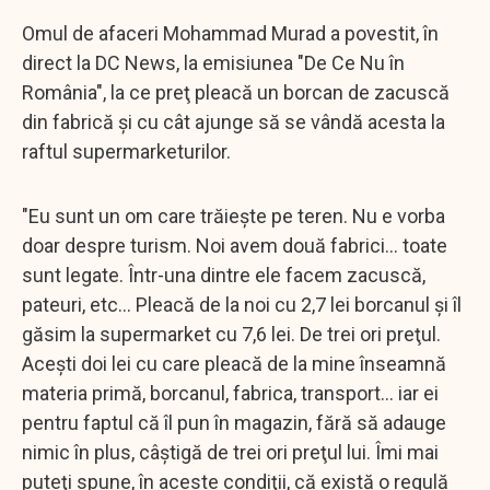
Omul de afaceri Mohammad Murad a povestit, în
direct la DC News, la emisiunea "De Ce Nu în
România", la ce preţ pleacă un borcan de zacuscă
din fabrică şi cu cât ajunge să se vândă acesta la
raftul supermarketurilor.
"Eu sunt un om care trăieşte pe teren. Nu e vorba
doar despre turism. Noi avem două fabrici... toate
sunt legate. Într-una dintre ele facem zacuscă,
pateuri, etc... Pleacă de la noi cu 2,7 lei borcanul şi îl
găsim la supermarket cu 7,6 lei. De trei ori preţul.
Aceşti doi lei cu care pleacă de la mine înseamnă
materia primă, borcanul, fabrica, transport... iar ei
pentru faptul că îl pun în magazin, fără să adauge
nimic în plus, câştigă de trei ori preţul lui. Îmi mai
puteţi spune, în aceste condiţii, că există o regulă