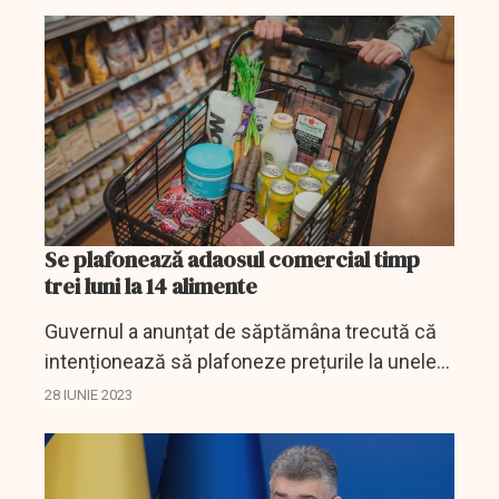
unele alimente de bază.
Se plafonează adaosul comercial timp
trei luni la 14 alimente
Guvernul a anunțat de săptămâna trecută că
intenționează să plafoneze prețurile la unele
produse alimentate și urma să stabilească și
28 IUNIE 2023
modul în care acest lucru se va produce.