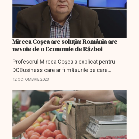
Mircea Coșea are soluția: România are
nevoie de o Economie de Război
Profesorul Mircea Coșea a explicat pentru
DCBusiness care ar fi măsurile pe care
Guvernul ar trebui să le ia ca România să poată
12 OCTOMBRIE 2023
face față noilor provocări internaționale,
respectiv...