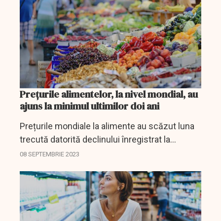
Prețurile alimentelor, la nivel mondial, au
ajuns la minimul ultimilor doi ani
Prețurile mondiale la alimente au scăzut luna
trecută datorită declinului înregistrat la
cereale, lactate, carne și ulei și în ciuda
08 SEPTEMBRIE 2023
scumpirii orezului, provocat de limitarea
exporturilor din...