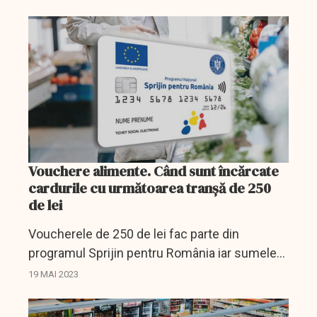
inflația sau evoluția prețurilor.
Vouchere alimente. Când sunt încărcate
cardurile cu următoarea tranşă de 250
de lei
Voucherele de 250 de lei fac parte din
programul Sprijin pentru România iar sumele
se virează odată la fiecare două luni.
19 MAI 2023