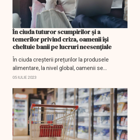
În ciuda tuturor scumpirilor şi a
temerilor privind criza, oamenii își
cheltuie banii pe lucruri neesențiale
În ciuda creșterii prețurilor la produsele
alimentare, la nivel global, oamenii se
pregătesc să cheltuiască și mai mulți bani
05 IULIE 2023
pentru relaxare, renovări, călătorii sau alte
scopuri, după...