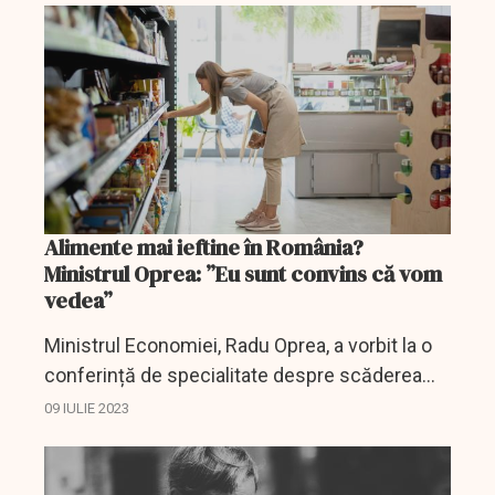
Alimente mai ieftine în România?
Ministrul Oprea: ”Eu sunt convins că vom
vedea”
Ministrul Economiei, Radu Oprea, a vorbit la o
conferință de specialitate despre scăderea
prețurilor la alimente și despre cum se poate
09 IULIE 2023
realiza acest lucru.