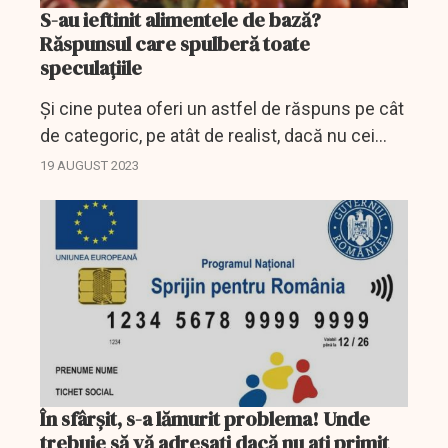
S-au ieftinit alimentele de bază?
Răspunsul care spulberă toate
speculațiile
Și cine putea oferi un astfel de răspuns pe cât
de categoric, pe atât de realist, dacă nu cei
care zilnic intră într-un magazin, ba după o
19 AUGUST 2023
pâine, după ouă sau carne.
În sfârşit, s-a lămurit problema! Unde
trebuie să vă adresaţi dacă nu aţi primit