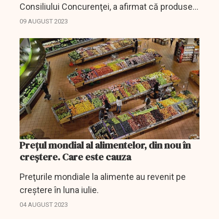
Consiliului Concurenţei, a afirmat că produsele
de bază s-au ieftinit cu 35% la raft, ceea ce
09 AUGUST 2023
pentru oricine îşi cumpără mâncarea din
magazin a fost o...
Preţul mondial al alimentelor, din nou în
creştere. Care este cauza
Preţurile mondiale la alimente au revenit pe
creştere în luna iulie.
04 AUGUST 2023