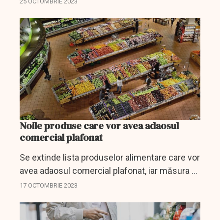
25 OCTOMBRIE 2023
Noile produse care vor avea adaosul
comercial plafonat
Se extinde lista produselor alimentare care vor
avea adaosul comercial plafonat, iar măsura va
fi prelungită.
17 OCTOMBRIE 2023