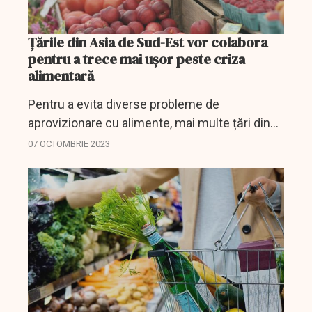
Țările din Asia de Sud-Est vor colabora
pentru a trece mai ușor peste criza
alimentară
Pentru a evita diverse probleme de
aprovizionare cu alimente, mai multe țări din
Asia de Sud-Est au decis că vor colabora
07 OCTOMBRIE 2023
pentru a depăși cu ușurință această situație
cu care se confruntă...