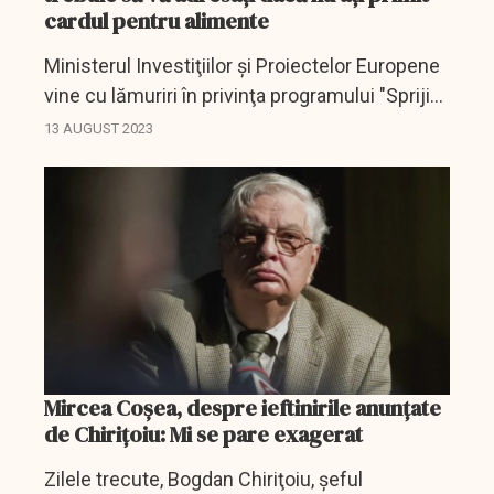
cardul pentru alimente
Ministerul Investiţiilor şi Proiectelor Europene
vine cu lămuriri în privinţa programului "Sprijin
pentru România".
13 AUGUST 2023
Mircea Coşea, despre ieftinirile anunţate
de Chiriţoiu: Mi se pare exagerat
Zilele trecute, Bogdan Chiriţoiu, şeful