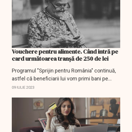
Vouchere pentru alimente. Când intră pe
card următoarea tranșă de 250 de lei
Programul "Sprijin pentru România" continuă,
astfel că beneficiarii lui vom primi bani pe
voucherele de alimente.
09 IULIE 2023