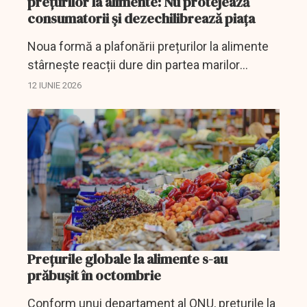
prețurilor la alimente: Nu protejează
consumatorii și dezechilibrează piața
Noua formă a plafonării prețurilor la alimente
stârnește reacții dure din partea marilor
retaileri.
12 IUNIE 2026
Prețurile globale la alimente s-au
prăbușit în octombrie
Conform unui departament al ONU, prețurile la