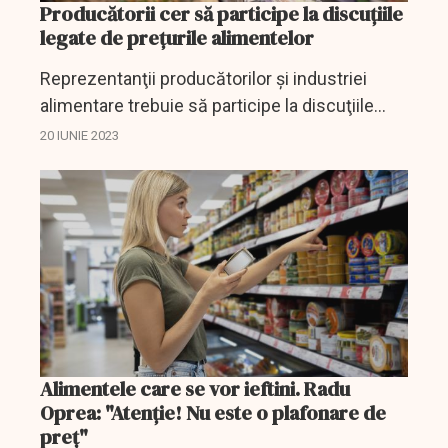
Producătorii cer să participe la discuțiile
legate de prețurile alimentelor
Reprezentanţii producătorilor şi industriei
alimentare trebuie să participe la discuţiile
referitoare la preţurile alimentelor de bază,
20 IUNIE 2023
arată reprezentanţii Federaţiei Pro Agro, care
se...
Alimentele care se vor ieftini. Radu
Oprea: "Atenție! Nu este o plafonare de
preț"