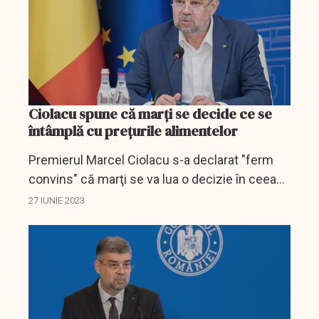
Ciolacu spune că marți se decide ce se
întâmplă cu prețurile alimentelor
Premierul Marcel Ciolacu s-a declarat "ferm
convins" că marţi se va lua o decizie în ceea
ce priveşte preţurile la anumite categorii de
27 IUNIE 2023
alimente, urmând ca joi aceasta să se aprobe
în...