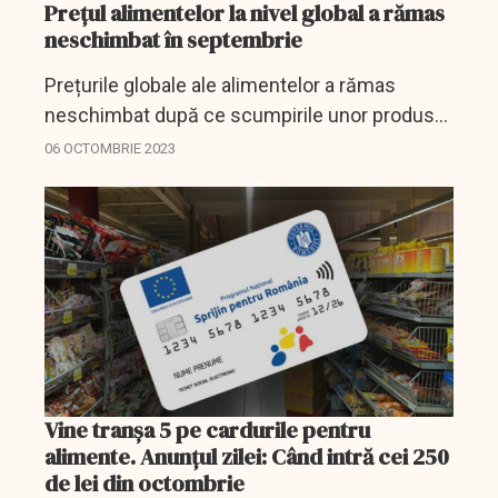
Prețul alimentelor la nivel global a rămas
neschimbat în septembrie
Prețurile globale ale alimentelor a rămas
neschimbat după ce scumpirile unor produse
au compensat ieftinirea altor categorii de
06 OCTOMBRIE 2023
alimente.
Vine tranşa 5 pe cardurile pentru
alimente. Anunţul zilei: Când intră cei 250
de lei din octombrie