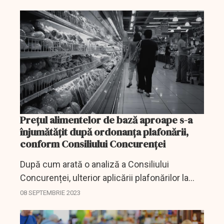
prelungirea acestei măsuri. Iată care sunt
alimentele...
Prețul alimentelor de bază aproape s-a
înjumătățit după ordonanța plafonării,
conform Consiliului Concurenței
După cum arată o analiză a Consiliului
Concurenței, ulterior aplicării plafonărilor la
prețurile alimentelor de bază, acestea au
08 SEPTEMBRIE 2023
scăzut cu 49%.