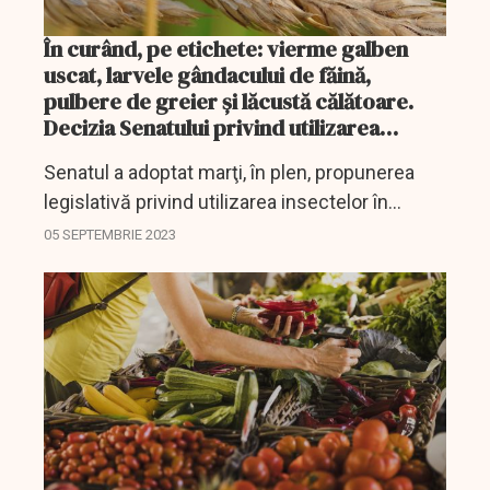
În curând, pe etichete: vierme galben
uscat, larvele gândacului de făină,
pulbere de greier şi lăcustă călătoare.
Decizia Senatului privind utilizarea
insectelor în produsele alimentare
Senatul a adoptat marţi, în plen, propunerea
legislativă privind utilizarea insectelor în
produsele alimentare şi comercializarea
05 SEPTEMBRIE 2023
acestor produse în România