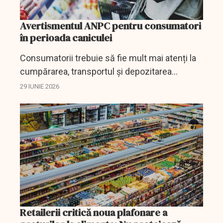
Avertismentul ANPC pentru consumatori
în perioada caniculei
Consumatorii trebuie să fie mult mai atenți la
cumpărarea, transportul și depozitarea
produselor alimentare în zilele de caniculă,
29 IUNIE 2026
avertizează Autoritatea Națională pentru
Protecția...
Retailerii critică noua plafonare a