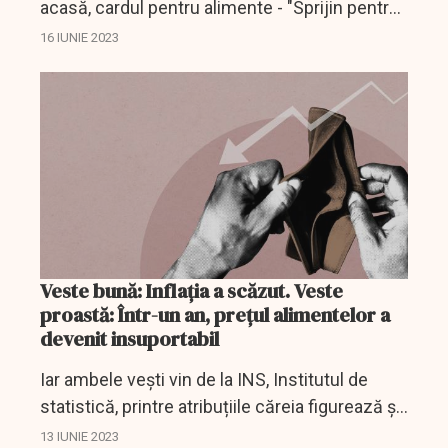
acasă, cardul pentru alimente - "Sprijin pentru
România".
16 IUNIE 2023
Veste bună: Inflația a scăzut. Veste
proastă: Într-un an, prețul alimentelor a
devenit insuportabil
Iar ambele vești vin de la INS, Institutul de
statistică, printre atribuțiile căreia figurează și
calcularea unor indici importanți precum
13 IUNIE 2023