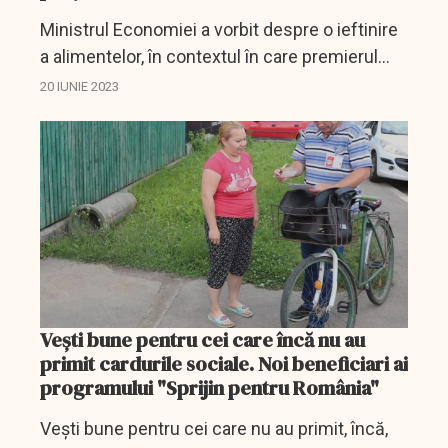
Ministrul Economiei a vorbit despre o ieftinire
a alimentelor, în contextul în care premierul
Marcel Ciolacu i-a chemat, marți, la discuții, pe
20 IUNIE 2023
reprezentanții supermarketurilor.
Veşti bune pentru cei care încă nu au
primit cardurile sociale. Noi beneficiari ai
programului "Sprijin pentru România"
Veşti bune pentru cei care nu au primit, încă,