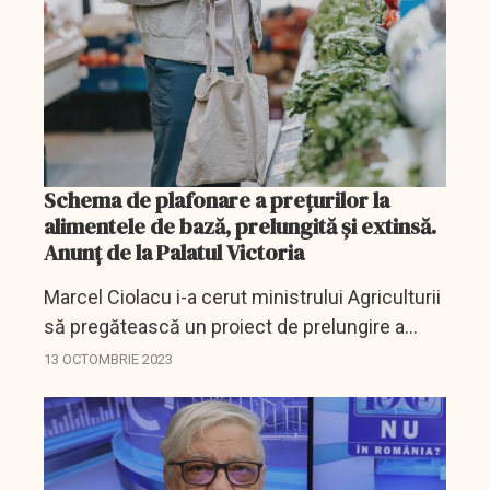
Schema de plafonare a prețurilor la
alimentele de bază, prelungită şi extinsă.
Anunţ de la Palatul Victoria
Marcel Ciolacu i-a cerut ministrului Agriculturii
să pregătească un proiect de prelungire a
perioadei de plafonare pentru alimentele de
13 OCTOMBRIE 2023
bază.