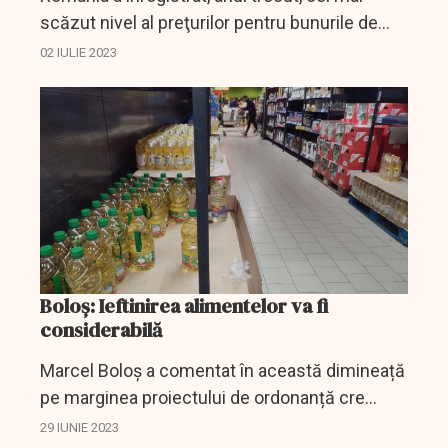
scăzut nivel al preţurilor pentru bunurile de
consum şi serviciile din componenţa
02 IULIE 2023
consumului final al gospodăriilor populaţiei, în
cadrul statelor...
Boloș: Ieftinirea alimentelor va fi
considerabilă
Marcel Boloș a comentat în această dimineață
pe marginea proiectului de ordonanță cre
vizează plafonarea adaosului comercial la
29 IUNIE 2023