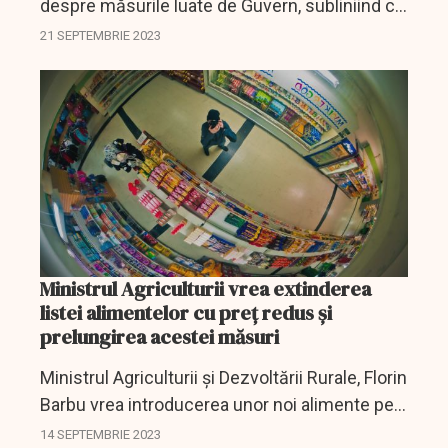
despre măsurile luate de Guvern, subliniind că
sunt şi câteva vești bune.
21 SEPTEMBRIE 2023
Ministrul Agriculturii vrea extinderea
listei alimentelor cu preț redus și
prelungirea acestei măsuri
Ministrul Agriculturii și Dezvoltării Rurale, Florin
Barbu vrea introducerea unor noi alimente pe
lista cu limitarea adaosului comercial și
14 SEPTEMBRIE 2023