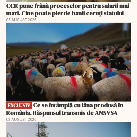
CCR pune frână proceselor pentru salarii mai
mari. Cine poate pierde banii ceruți statului
05 AUGUST 2026
EXCLUSIV
Ce se întâmplă cu lâna produsă în
EXCLUSIV
România. Răspunsul transmis de ANSVSA
03 AUGUST 2026