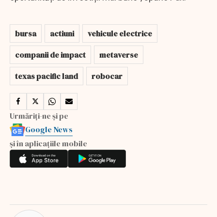
bursa
actiuni
vehicule electrice
companii de impact
metaverse
texas pacific land
robocar
Urmăriți-ne și pe
Google News
și în aplicațiile mobile