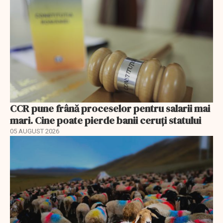
CCR pune frână proceselor pentru salarii mai
mari. Cine poate pierde banii ceruți statului
05 AUGUST 2026
EXCLUSIV