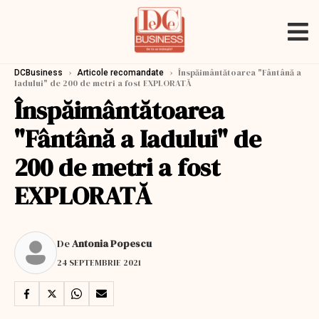
›
›
Înspăimântătoarea "Fântână a
DCBusiness
Articole recomandate
Iadului" de 200 de metri a fost EXPLORATĂ
Înspăimântătoarea
"Fântână a Iadului" de
200 de metri a fost
EXPLORATĂ
De
Antonia Popescu
24 SEPTEMBRIE 2021