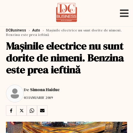
›
›
Mașinile electrice nu sunt dorite de nimeni.
DCBusiness
Auto
Benzina este prea ieftină
Mașinile electrice nu sunt
dorite de nimeni. Benzina
este prea ieftină
De
Simona Haiduc
03 IANUARIE 2019