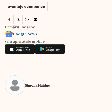
avantaje economice
Urmăriți-ne și pe
Google News
și în aplicațiile mobile
Simona Haiduc