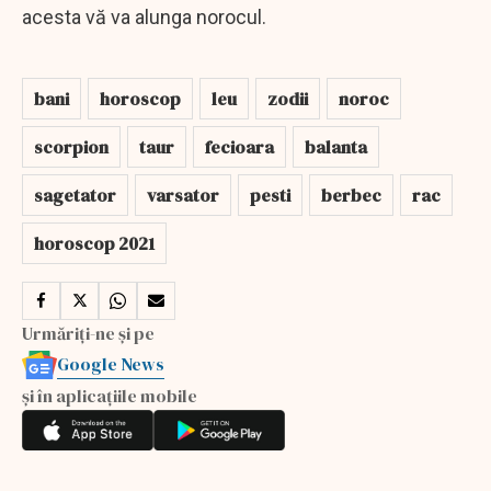
acesta vă va alunga norocul.
bani
horoscop
leu
zodii
noroc
scorpion
taur
fecioara
balanta
sagetator
varsator
pesti
berbec
rac
horoscop 2021
Urmăriți-ne și pe
Google News
și în aplicațiile mobile