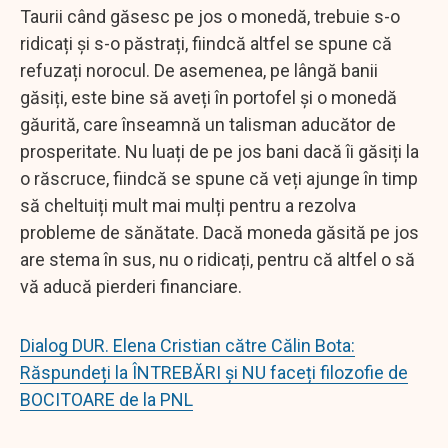
Taurii când găsesc pe jos o monedă, trebuie s-o
ridicați și s-o păstrați, fiindcă altfel se spune că
refuzați norocul. De asemenea, pe lângă banii
găsiți, este bine să aveți în portofel și o monedă
găurită, care înseamnă un talisman aducător de
prosperitate. Nu luați de pe jos bani dacă îi găsiți la
o răscruce, fiindcă se spune că veți ajunge în timp
să cheltuiți mult mai mulți pentru a rezolva
probleme de sănătate. Dacă moneda găsită pe jos
are stema în sus, nu o ridicați, pentru că altfel o să
vă aducă pierderi financiare.
Dialog DUR. Elena Cristian către Călin Bota:
Răspundeți la ÎNTREBĂRI și NU faceți filozofie de
BOCITOARE de la PNL