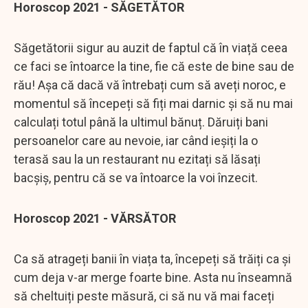
Horoscop 2021 - SĂGETĂTOR
Săgetătorii sigur au auzit de faptul că în viață ceea
ce faci se întoarce la tine, fie că este de bine sau de
rău! Așa că dacă vă întrebați cum să aveți noroc, e
momentul să începeți să fiți mai darnic și să nu mai
calculați totul până la ultimul bănuț. Dăruiți bani
persoanelor care au nevoie, iar când ieșiți la o
terasă sau la un restaurant nu ezitați să lăsați
bacșiș, pentru că se va întoarce la voi înzecit.
Horoscop 2021 - VĂRSĂTOR
Ca să atrageți banii în viața ta, începeți să trăiți ca și
cum deja v-ar merge foarte bine. Asta nu înseamnă
să cheltuiți peste măsură, ci să nu vă mai faceți