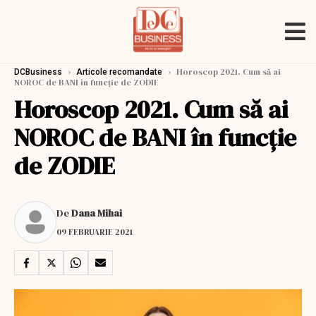
›
›
Horoscop 2021. Cum să ai
DCBusiness
Articole recomandate
NOROC de BANI în funcție de ZODIE
Horoscop 2021. Cum să ai
NOROC de BANI în funcție
de ZODIE
De
Dana Mihai
09 FEBRUARIE 2021