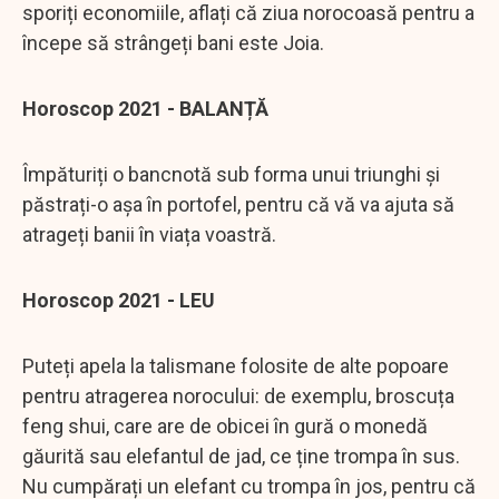
sporiți economiile, aflați că ziua norocoasă pentru a
începe să strângeți bani este Joia.
Horoscop 2021 - BALANȚĂ
Împăturiți o bancnotă sub forma unui triunghi și
păstrați-o așa în portofel, pentru că vă va ajuta să
atrageți banii în viața voastră.
Horoscop 2021 - LEU
Puteți apela la talismane folosite de alte popoare
pentru atragerea norocului: de exemplu, broscuța
feng shui, care are de obicei în gură o monedă
găurită sau elefantul de jad, ce ține trompa în sus.
Nu cumpărați un elefant cu trompa în jos, pentru că