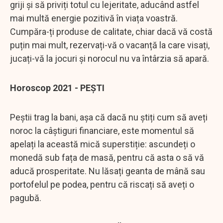
griji și să priviți totul cu lejeritate, aducând astfel
mai multă energie pozitivă în viața voastră.
Cumpăra-ți produse de calitate, chiar dacă vă costă
puțin mai mult, rezervați-vă o vacanță la care visați,
jucați-vă la jocuri și norocul nu va întârzia să apară.
Horoscop 2021 - PEȘTI
Peștii trag la bani, așa că dacă nu știți cum să aveți
noroc la câștiguri financiare, este momentul să
apelați la această mică superstiție: ascundeți o
monedă sub fața de masă, pentru că asta o să vă
aducă prosperitate. Nu lăsați geanta de mână sau
portofelul pe podea, pentru că riscați să aveți o
pagubă.