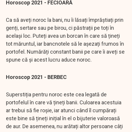
Horoscop 2021 - FECIOARĂ
Ca să aveți noroc la bani, nu îi lăsați împrăștiați prin
genți, sertare sau pe birou, ci păstrații pe toți în
același loc. Puteți avea un borcan în care să țineți
tot măruntul, iar bancnotele să le așezați frumos în
portofel. Numărăți constant banii pe care îi aveți se
spune că și acest lucru aduce noroc.
Horoscop 2021 - BERBEC
Superstiția pentru noroc este cea legată de
portofelul în care vă țineți banii. Culoarea acestuia
ar trebui să fie roșie, iar atunci când îl cumpărați
este bine să țineți inițial în el o bijuterie valoroasă
de aur. De asemenea, nu arătați altor persoane câți