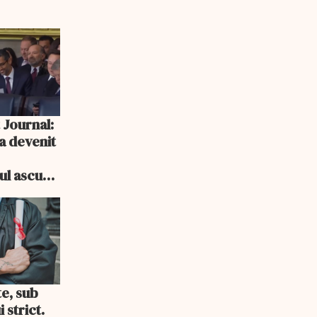
 Journal:
a devenit
e
cul ascuns
i consum
te, sub
 strict.