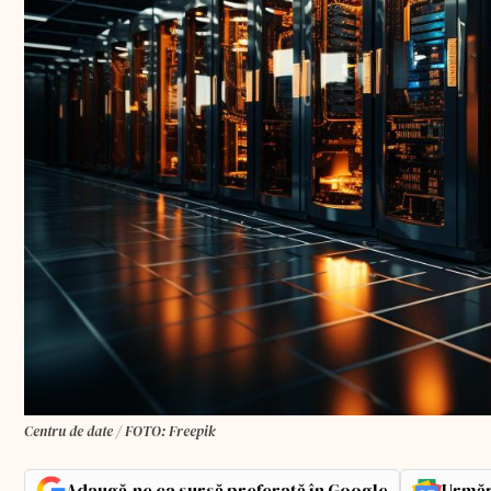
Centru de date / FOTO: Freepik
Adaugă-ne ca sursă preferată în Google
Urmăr