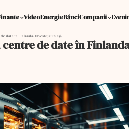
Finante
Video
Energie
Bănci
Companii
Eveni
e date în Finlanda. Investiție uriașă
centre de date în Finlanda.