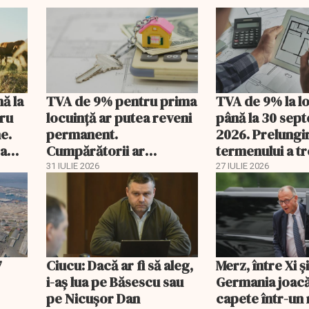
nă la
TVA de 9% pentru prima
TVA de 9% la l
tru
locuință ar putea reveni
până la 30 sep
e.
permanent.
2026. Prelungi
 a
Cumpărătorii ar
termenului a t
economisi zeci de mii de
comisia din Pa
31 IULIE 2026
27 IULIE 2026
lei
7
Ciucu: Dacă ar fi să aleg,
Merz, între Xi 
i-aș lua pe Băsescu sau
Germania joacă
pe Nicușor Dan
capete într-u