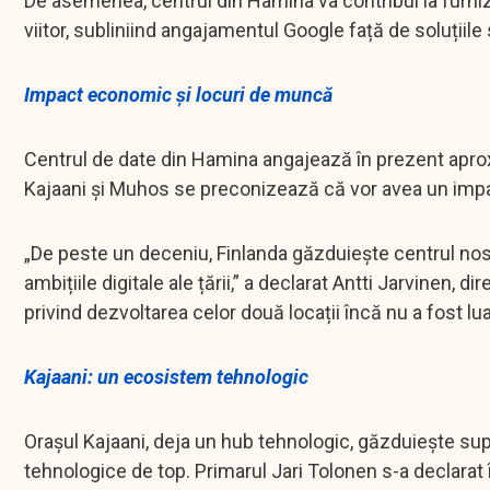
De asemenea, centrul din Hamina va contribui la furniz
viitor, subliniind angajamentul Google față de soluțiile
Impact economic și locuri de muncă
Centrul de date din Hamina angajează în prezent aprox
Kajaani și Muhos se preconizează că vor avea un impa
„De peste un deceniu, Finlanda găzduiește centrul nos
ambițiile digitale ale țării,” a declarat Antti Jarvinen, 
privind dezvoltarea celor două locații încă nu a fost lu
Kajaani: un ecosistem tehnologic
Orașul Kajaani, deja un hub tehnologic, găzduiește supe
tehnologice de top. Primarul Jari Tolonen s-a declarat 