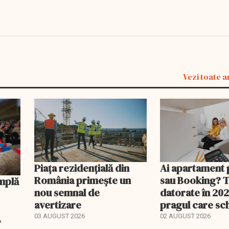
Vezi toate a
Piața rezidențială din
Ai apartament 
România primește un
sau Booking? 
nou semnal de
datorate în 202
avertizare
pragul care s
regimul fiscal
A
03 AUGUST 2026
02 AUGUST 2026