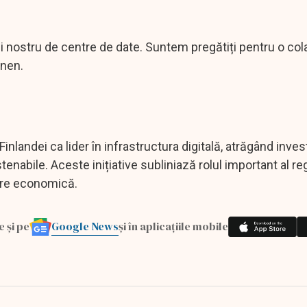
i nostru de centre de date. Suntem pregătiți pentru o col
onen.
nlandei ca lider în infrastructura digitală, atrăgând investi
tenabile. Aceste inițiative subliniază rolul important al reg
tare economică.
Google News
e și pe
și în aplicațiile mobile