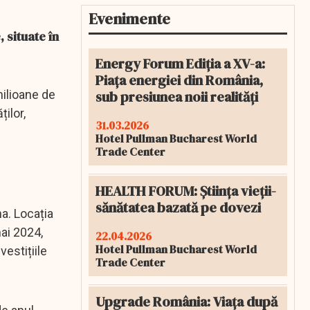
Evenimente
 situate în
Energy Forum Ediția a XV-a:
Piața energiei din România,
sub presiunea noii realități
milioane de
ilor,
31.03.2026
Hotel Pullman Bucharest World
Trade Center
HEALTH FORUM: Știința vieții-
sănătatea bazată pe dovezi
a. Locația
mai 2024,
22.04.2026
Hotel Pullman Bucharest World
estițiile
Trade Center
Upgrade România: Viața după