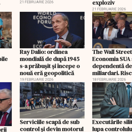
exploziv
21 FEBRUARIE 2026
21 FEBRUARIE 2026
Ray Dalio: ordinea
The Wall Street
bile
mondială de după 1945
Economia SUA 
s-a prăbușit și începe o
dependentă d
nouă eră geopolitică
miliardari. Ris
pentru burse ș
19 FEBRUARIE 2026
18 FEBRUARIE 2026
Serviciile scapă de sub
Executările sili
control și devin motorul
lupa controlului