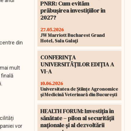
de anul
PNRR: Cum evităm
prăbușirea investițiilor în
2027?
27.05.2026
JW Marriott Bucharest Grand
Hotel, Sala Galați
centre din
CONFERINȚA
UNIVERSITĂȚILOR EDIȚIA A
 mai mult
VI-A
 finală
10.06.2026
i.
Universitatea de Științe Agronomice
și Medicină Veterinară din București
HEALTH FORUM: Investiția în
sănătate – pilon al securității
ilități
naționale și al dezvoltării
paniei vor