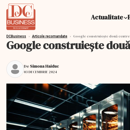
Actualitate
›
›
Google construiește două centre d
DCBusiness
Articole recomandate
Google construiește două 
De
Simona Haiduc
03 DECEMBRIE 2024