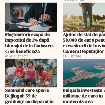
03 AUGUST 2026
Moștenitorii scapă de
Ajutor de stat de pâ
impozitul de 1% după
50.000 de euro pen
blocajul de la Cadastru.
crescătorii de bovin
Cine beneficiază
Camera Deputaților
aprobat schema
01 AUGUST 2026
31 IULIE 2026
Semnalul care sperie
Bulgaria investește 
Beijingul: 59 de
milioane de euro în
grădinițe au dispărut în
modernizarea