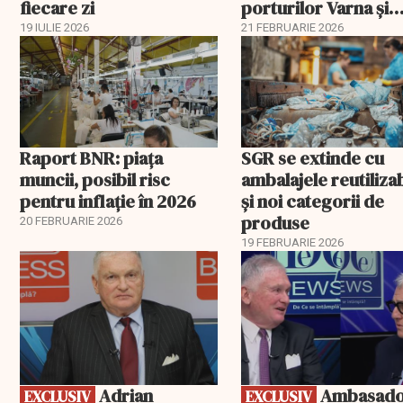
fiecare zi
porturilor Varna și
Burgas
19 IULIE 2026
21 FEBRUARIE 2026
Raport BNR: piața
SGR se extinde cu
muncii, posibil risc
ambalajele reutiliza
pentru inflație în 2026
și noi categorii de
produse
20 FEBRUARIE 2026
19 FEBRUARIE 2026
EXCLUSIV
EXCLUSIV
Adrian
Ambasadorii
EXCLUSIV
EXCLUSIV