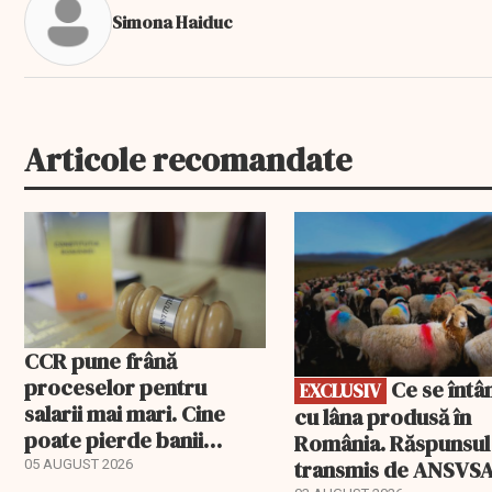
Simona Haiduc
Articole recomandate
EXCLUSIV
CCR pune frână
proceselor pentru
Ce se întâmplă
EXCLUSIV
salarii mai mari. Cine
cu lâna produsă în
poate pierde banii
România. Răspunsul
ceruți statului
transmis de ANSVS
05 AUGUST 2026