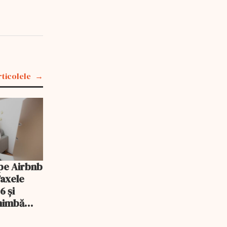
rticolele
pe Airbnb
Taxele
6 și
chimbă