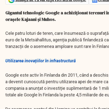
Gigantul tehnologic Google a achiziționat terenuri î
orașele Kajaani și Muhos.
Cele patru loturi de teren, care însumează o suprafață
euro de la Metsähallitus, agenția publică finlandeză care
tranzacții de o asemenea amploare sunt rare în Finlan
Utilizarea inovațiilor în infrastructură
Google este activ în Finlanda din 2011, când a deschis 
a devenit cunoscută pentru utilizarea apei de mare ca s
compania a anunțat o investiție suplimentară de 1 milia
totale ale Google în Finlanda la peste 4,5 miliarde de eu