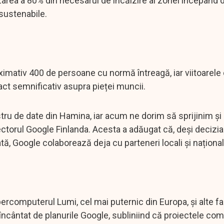
area a 80% din necesarul de încălzire al zonei începând 
 sustenabile.
imativ 400 de persoane cu normă întreagă, iar viitoarele 
ct semnificativ asupra pieței muncii.
tru de date din Hamina, iar acum ne dorim să sprijinim și
directorul Google Finlanda. Acesta a adăugat că, deși decizia
ată, Google colaborează deja cu parteneri locali și național
rcomputerul Lumi, cel mai puternic din Europa, și alte fac
încântat de planurile Google, subliniind că proiectele com