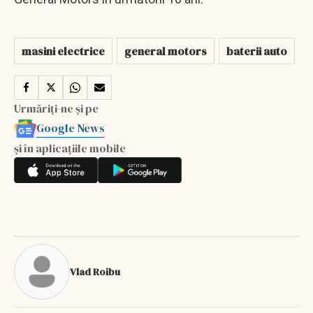
masini electrice
general motors
baterii auto
Urmăriți-ne și pe
Google News
și în aplicațiile mobile
Vlad Roibu