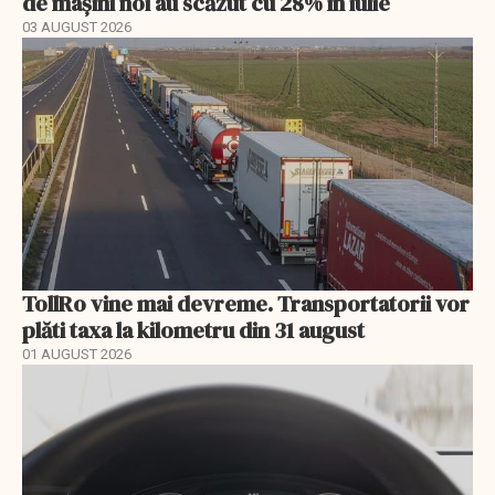
de mașini noi au scăzut cu 28% în iulie
03 AUGUST 2026
TollRo vine mai devreme. Transportatorii vor
plăti taxa la kilometru din 31 august
01 AUGUST 2026