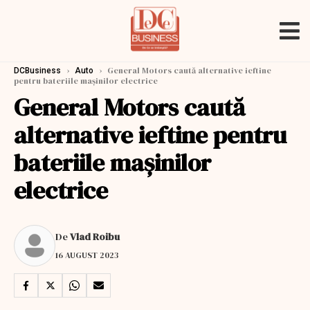
›
›
General Motors caută alternative ieftine
DCBusiness
Auto
pentru bateriile mașinilor electrice
General Motors caută
alternative ieftine pentru
bateriile mașinilor
electrice
De
Vlad Roibu
16 AUGUST 2023