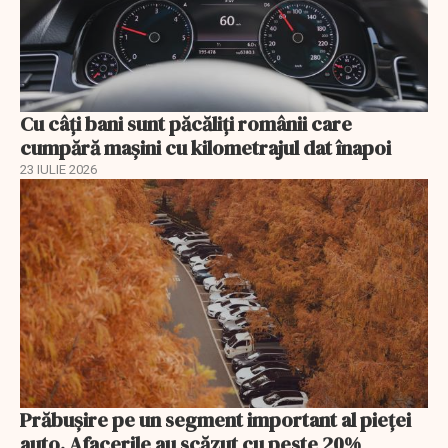
Cu câţi bani sunt păcăliţi românii care
cumpără maşini cu kilometrajul dat înapoi
23 IULIE 2026
Prăbușire pe un segment important al pieței
auto. Afacerile au scăzut cu peste 20%