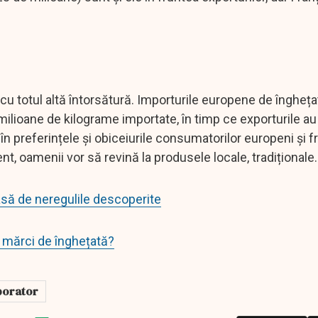
cu totul altă întorsătură. Importurile europene de înghețat
milioane de kilograme importate, în timp ce exporturile a
n preferințele și obiceiurile consumatorilor europeni și fr
t, oamenii vor să revină la produsele locale, tradiționale.
asă de neregulile descoperite
mărci de înghețată?
porator