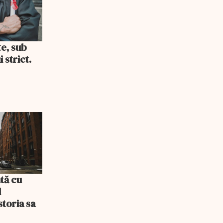
te, sub
 strict.
tă cu
l
storia sa