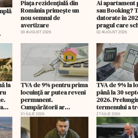
Piața rezidențială din
Ai apartament 
România primește un
sau Booking? 
nou semnal de
datorate în 202
avertizare
pragul care s
regimul fiscal
A
03 AUGUST 2026
02 AUGUST 2026
nă la
TVA de 9% pentru prima
TVA de 9% la l
tru
locuință ar putea reveni
până la 30 sep
e.
permanent.
2026. Prelungi
 a
Cumpărătorii ar
termenului a t
economisi zeci de mii de
comisia din Pa
31 IULIE 2026
27 IULIE 2026
lei