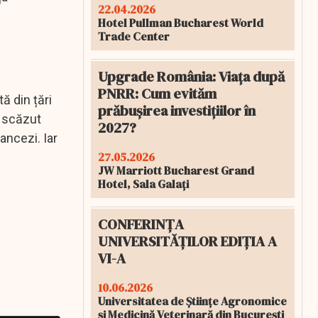
22.04.2026
Hotel Pullman Bucharest World
Trade Center
Upgrade România: Viața după
PNRR: Cum evităm
ă din țări
prăbușirea investițiilor în
u scăzut
2027?
ancezi. Iar
27.05.2026
JW Marriott Bucharest Grand
Hotel, Sala Galați
CONFERINȚA
UNIVERSITĂȚILOR EDIȚIA A
VI-A
10.06.2026
Universitatea de Științe Agronomice
și Medicină Veterinară din București