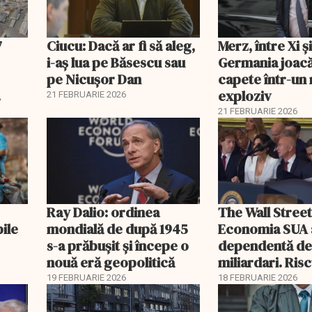
7
Ciucu: Dacă ar fi să aleg,
Merz, între Xi 
i-aș lua pe Băsescu sau
Germania joacă
pe Nicușor Dan
capete într-u
exploziv
21 FEBRUARIE 2026
21 FEBRUARIE 2026
Ray Dalio: ordinea
The Wall Street
bile
mondială de după 1945
Economia SUA 
s-a prăbușit și începe o
dependentă d
nouă eră geopolitică
miliardari. Ris
pentru burse ș
19 FEBRUARIE 2026
18 FEBRUARIE 2026