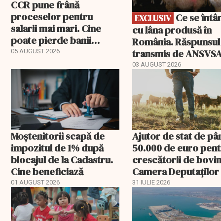
CCR pune frână
proceselor pentru
Ce se întâmplă
EXCLUSIV
salarii mai mari. Cine
cu lâna produsă în
poate pierde banii
România. Răspunsul
ceruți statului
transmis de ANSVS
05 AUGUST 2026
03 AUGUST 2026
Moștenitorii scapă de
Ajutor de stat de pâ
impozitul de 1% după
50.000 de euro pen
blocajul de la Cadastru.
crescătorii de bovin
Cine beneficiază
Camera Deputaților
aprobat schema
01 AUGUST 2026
31 IULIE 2026