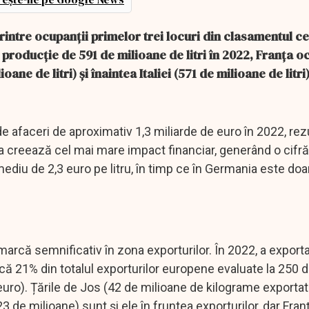
rintre ocupanții primelor trei locuri din clasamentul c
 producție de 591 de milioane de litri în 2022, Franța o
 de litri) și înaintea Italiei (571 de milioane de litri)
de afaceri de aproximativ 1,3 miliarde de euro în 2022, rez
țata creează cel mai mare impact financiar, generând o cifr
ediu de 2,3 euro pe litru, în timp ce în Germania este doar
emarcă semnificativ în zona exporturilor. În 2022, a export
ică 21% din totalul exporturilor europene evaluate la 250 
ro). Țările de Jos (42 de milioane de kilograme exportate)
3 de milioane) sunt și ele în fruntea exporturilor, dar Fran