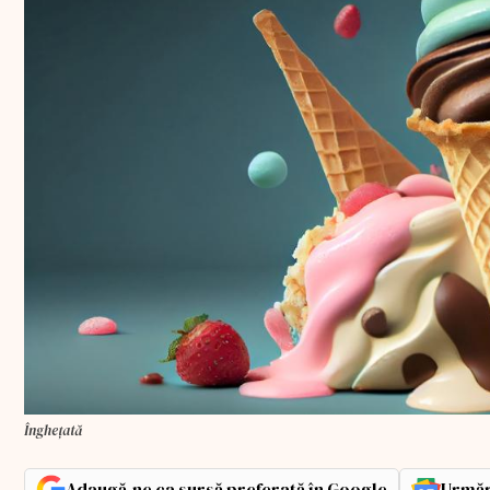
Înghețată
Adaugă-ne ca sursă preferată în Google
Urmăr