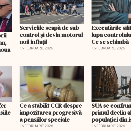
Serviciile scapă de sub
Executările sili
control și devin motorul
lupa controlului
noii inflații
Ce se schimbă
an,
 noua
16 FEBRUARIE 2026
16 FEBRUARIE 2026
fer
Ce a stabilit CCR despre
SUA se confrun
siile
impozitarea progresivă
primul declin a
a pensiilor speciale
populației din i
16 FEBRUARIE 2026
16 FEBRUARIE 2026