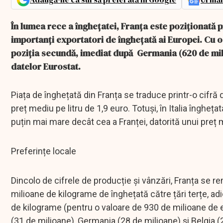
În lumea rece a înghețatei, Franța este poziționată p
importanți exportatori de înghețată ai Europei. Cu o
poziția secundă, imediat după Germania (620 de milioane
datelor Eurostat.
Piața de înghețată din Franța se traduce printr-o cifră 
preț mediu pe litru de 1,9 euro. Totuși, în Italia înghe
puțin mai mare decât cea a Franței, datorită unui preț m
Preferințe locale
Dincolo de cifrele de producție și vânzări, Franța se r
milioane de kilograme de înghețată către țări terțe, ad
de kilograme (pentru o valoare de 930 de milioane de eu
(31 de milioane), Germania (28 de milioane) și Belgia (2