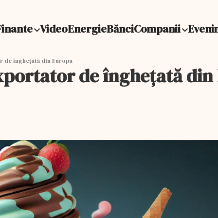
Finante
Video
Energie
Bănci
Companii
Eveni
r de înghețată din Europa
exportator de înghețată din