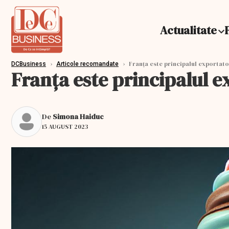
Actualitate
›
›
Franța este principalul exportato
DCBusiness
Articole recomandate
Franța este principalul 
De
Simona Haiduc
15 AUGUST 2023