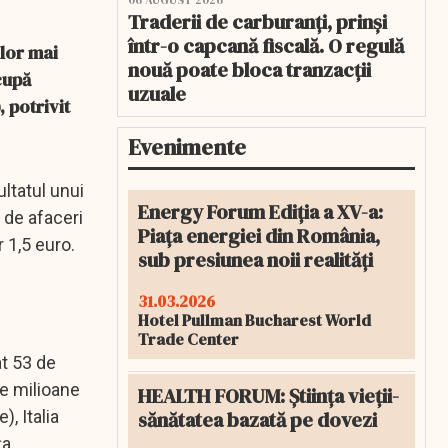
06 AUGUST 2026
Traderii de carburanți, prinși
într-o capcană fiscală. O regulă
elor mai
nouă poate bloca tranzacții
cupă
uzuale
, potrivit
Evenimente
ultatul unui
Energy Forum Ediția a XV-a:
ă de afaceri
Piața energiei din România,
 1,5 euro.
sub presiunea noii realități
31.03.2026
Hotel Pullman Bucharest World
Trade Center
at 53 de
de milioane
HEALTH FORUM: Știința vieții-
sănătatea bazată pe dovezi
, Italia
ța