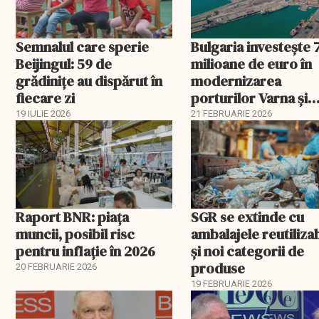
Semnalul care sperie
Bulgaria investește 
Beijingul: 59 de
milioane de euro în
grădinițe au dispărut în
modernizarea
fiecare zi
porturilor Varna și
Burgas
19 IULIE 2026
21 FEBRUARIE 2026
Raport BNR: piața
SGR se extinde cu
muncii, posibil risc
ambalajele reutiliza
pentru inflație în 2026
și noi categorii de
produse
20 FEBRUARIE 2026
19 FEBRUARIE 2026
EXCLUSIV
EXCLUSIV