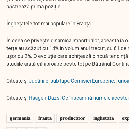
păstrează prima poziție.
Înghețatele tot mai populare în Franța
În ceea ce privește dinamica importurilor, aceasta ia o 
terțe au scăzut cu 14% în volum anul trecut, cu 61 de 
ușor cu 2%. O evoluție care schițează o nouă tendință î
studiile arată că aproape peste tot pe Bătrânul Continen
Citește și
Jucăriile, sub lupa Comisiei Europene, furio
Citește și
Häagen-Dazs: Ce înseamnă numele acestei 
germania
franta
producator
inghetata
ex