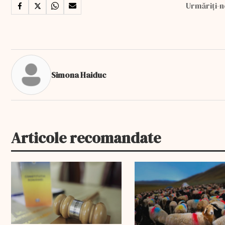
Urmăriți-n
Simona Haiduc
Articole recomandate
EXCLUSIV