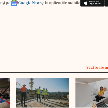
Google News
e și pe
și în aplicațiile mobile
Vezi toate a