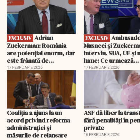
Adrian
Ambasadorii
EXCLUSIV
EXCLUSIV
Zuckerman: România
Musneci și Zuckerm
are potențial enorm, dar
interviu. SUA, UE și
este frânată de
lume: Ce urmează
corupție, companii de
pentru România
17 FEBRUARIE 2026
17 FEBRUARIE 2026
stat și influența
propagandei ruse
Coaliția a ajuns la un
ASF dă liber la trans
acord privind reforma
fără penalități în pen
administrației și
private
măsurile de relansare
16 FEBRUARIE 2026