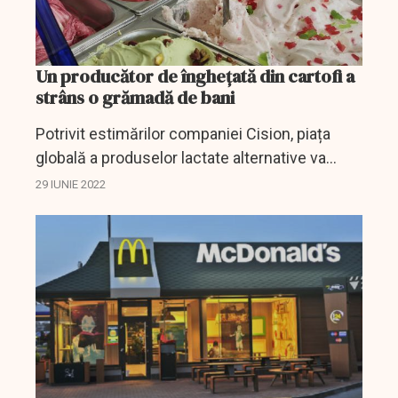
Un producător de înghețată din cartofi a
strâns o grămadă de bani
Potrivit estimărilor companiei Cision, piața
globală a produselor lactate alternative va
ajunge la 50 de miliarde de dolari până în 2028.
29 IUNIE 2022