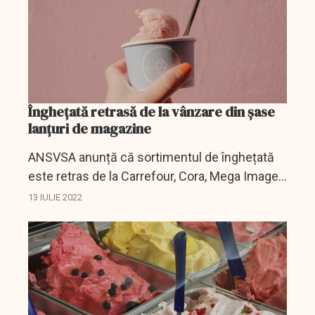
Înghețată retrasă de la vânzare din șase
lanțuri de magazine
ANSVSA anunță că sortimentul de înghețată
este retras de la Carrefour, Cora, Mega Image,
Kaufland, Selgros și Auchan.
13 IULIE 2022