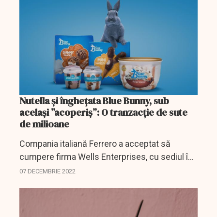
Nutella și înghețata Blue Bunny, sub
același ”acoperiș”: O tranzacție de sute
de milioane
Compania italiană Ferrero a acceptat să
cumpere firma Wells Enterprises, cu sediul în
SUA, care produce mai multe mărci de
07 DECEMBRIE 2022
înghețată, inclusiv Blue Bunny, Bomb Pop și
Halo Top, a anunțat...