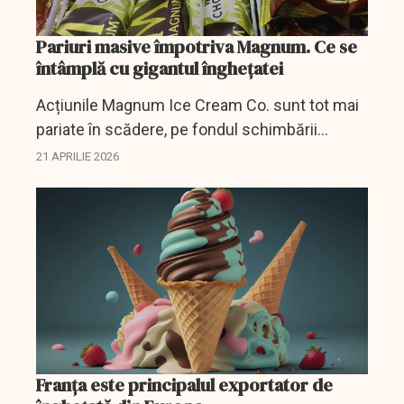
Pariuri masive împotriva Magnum. Ce se
întâmplă cu gigantul înghețatei
Acțiunile Magnum Ice Cream Co. sunt tot mai
pariate în scădere, pe fondul schimbării
obiceiurilor de consum și al impactului
21 APRILIE 2026
medicamentelor pentru slăbit.
Franța este principalul exportator de