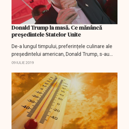
Donald Trump la masă. Ce mănâncă
președintele Statelor Unite
De-a lungul timpului, preferințele culinare ale
președintelui american, Donald Trump, s-au
aflat aproape constant în vizorul cronicilor de
09 IULIE 2019
specialitate, pentru că gusturile liderului de la
Casa...