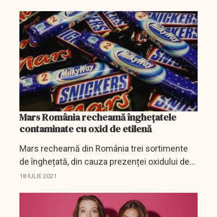
de compania poloneză Froneri, motivul fiind
prezenţa...
Mars România recheamă înghețatele
contaminate cu oxid de etilenă
Mars recheamă din România trei sortimente
de înghețată, din cauza prezenței oxidului de
etilenă într-un ingredient produs de unul dintre
18 IULIE 2021
furnizori, la niveluri mai mari decât cele
permise de...