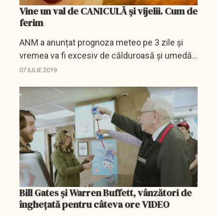
Vine un val de CANICULĂ și vijelii. Cum de
ferim
ANM a anunțat prognoza meteo pe 3 zile și
vremea va fi excesiv de călduroasă și umedă
în Capitală iar în restul țării vor fi vijelii. Medicii
07 IULIE 2019
recomandă hidratarea, evitarea orelor de vârf...
Bill Gates și Warren Buffett, vânzători de
înghețată pentru câteva ore VIDEO