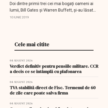
Doi dintre primii trei cei mai bogați oameni ai
lumii, Bill Gates și Warren Buffett, și-au lăsat
treburile zilnice și, pentru căteva ore au fost
10 IUNIE 2019
angajați ai unui local aparținând lanțului de...
Cele mai citite
04 AUGUST 2026
Verdict definitiv pentru pensiile militare. CCR
a decis ce se întâmplă cu plafonarea
04 AUGUST 2026
TVA stabilită direct de Fisc. Termenul de 60
de zile care poate salva firma
04 AUGUST 2026