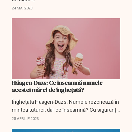
24 MAI 2023
Häagen-Dazs: Ce înseamnă numele
acestei mărci de înghețată?
Înghețata Häagen-Dazs. Numele rezonează în
mintea tuturor, dar ce înseamnă? Cu siguranță
nu vă așteptați la acest răspuns.
25 APRILIE 2023