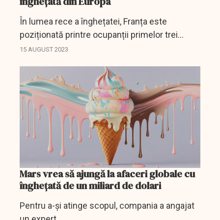
înghețată din Europa
În lumea rece a înghețatei, Franța este
poziționată printre ocupanții primelor trei
locuri din clasamentul celor mai importanți
15 AUGUST 2023
exportatori de înghețată ai Europei. Cu o
producție de 591...
Mars vrea să ajungă la afaceri globale cu
îngheţată de un miliard de dolari
Pentru a-și atinge scopul, compania a angajat
un expert.