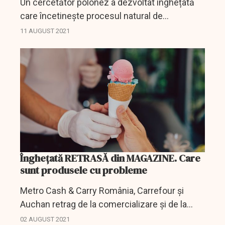
Un cercetător polonez a dezvoltat înghețată
care încetinește procesul natural de
îmbătrânire a organismului și îmbunătățește
11 AUGUST 2021
starea de bine a celor care consumă acest
preparat. Un...
Înghețată RETRASĂ din MAGAZINE. Care
sunt produsele cu probleme
Metro Cash & Carry România, Carrefour şi
Auchan retrag de la comercializare şi de la
clienţi mai multe tipuri de îngheţată produsă
02 AUGUST 2021