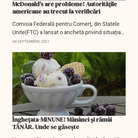
McDonald's are probleme! Autoritățile
americane au trecut la verificări
Comisia Federală pentru Comerț, din Statele
Unite(FTC) a lansat o anchetă privind situația
aparatelor de înghețată McFlurry de la
04 SEPTEMBRIE 2021
McDonald's, după ce, de-a lungul anilor, au fost
înregistrate...
Înghețata-MINUNE! Mănânci și rămâi
TÂNĂR. Unde se găsește