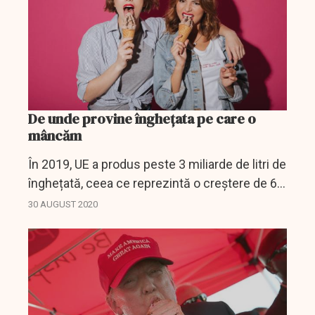
De unde provine înghețata pe care o
mâncăm
În 2019, UE a produs peste 3 miliarde de litri de
înghețată, ceea ce reprezintă o creștere de 6%
față de anul precedent.
30 AUGUST 2020