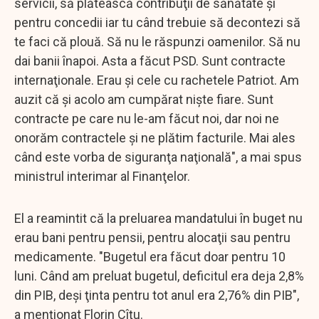
servicii, să plătească contribuţii de sănătate şi
pentru concedii iar tu când trebuie să decontezi să
te faci că plouă. Să nu le răspunzi oamenilor. Să nu
dai banii înapoi. Asta a făcut PSD. Sunt contracte
internaţionale. Erau şi cele cu rachetele Patriot. Am
auzit că şi acolo am cumpărat nişte fiare. Sunt
contracte pe care nu le-am făcut noi, dar noi ne
onorăm contractele şi ne plătim facturile. Mai ales
când este vorba de siguranţa naţională", a mai spus
ministrul interimar al Finanţelor.
El a reamintit că la preluarea mandatului în buget nu
erau bani pentru pensii, pentru alocaţii sau pentru
medicamente. "Bugetul era făcut doar pentru 10
luni. Când am preluat bugetul, deficitul era deja 2,8%
din PIB, deşi ţinta pentru tot anul era 2,76% din PIB",
a menţionat Florin Cîţu.