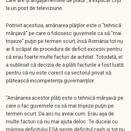
care are şi angajamentele de plată", a explicat Cîţu
la un post de televiziune.
Potrivit acestuia, amânarea plăţilor este o "tehnică
mârşavă" pe care o folosesc guvernele ca să "mai
trişeze" puţin pe termen scurt, însă România tot nu
ar fi scăpat de procedura de deficit excesiv pentru
că erau foarte multe facturi de achitat. Totodată, el
a subliniat că decizia de a plăti facturile a fost luată
pentru că nu este corect ca sectorul privat să
plătească incompetenţa guvernanţilor.
"Amânarea acestor plăţi este o tehnică mârşavă pe
care o fac guvernele ca să mai trişeze puţin pe
termen scurt. Da aici nu aveai cum. Erau aşa de
multe facturi că nu mai ajuta deloc. Te duceai cu
mărirea deficitului ESA peste deficitul cash şi tot nu