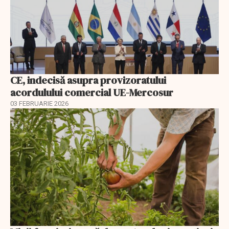
CE, indecisă asupra provizoratului
acordulului comercial UE-Mercosur
03 FEBRUARIE 2026