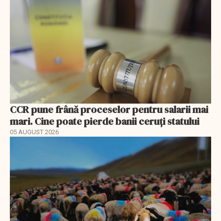
CCR pune frână proceselor pentru salarii mai
mari. Cine poate pierde banii ceruți statului
05 AUGUST 2026
EXCLUSIV