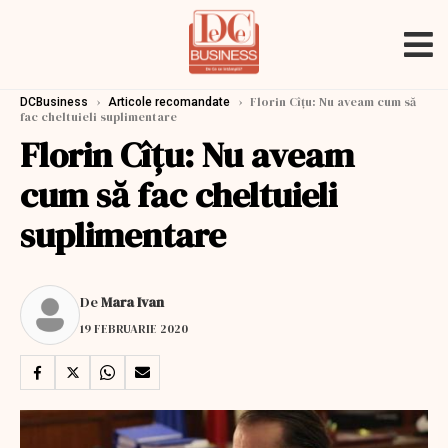
›
›
Florin Cîțu: Nu aveam cum să
DCBusiness
Articole recomandate
fac cheltuieli suplimentare
Florin Cîțu: Nu aveam
cum să fac cheltuieli
suplimentare
De
Mara Ivan
19 FEBRUARIE 2020