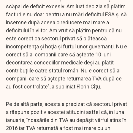
scăpai de deficit excesiv. Am luat decizia să plătim
facturile nu doar pentru a nu mări deficitul ESA şi să
însemne după aceea o reducere mai mare a
deficitului în viitor. Am vrut să plătim pentru că nu
este corect ca sectorul privat să plătească
incompetenţa şi hoţia şi furtul unor guvernanţi. Nu e
corect să ai companii care să aştepte 10 luni
decontarea concediilor medicale deşi au plătit
contribuţiile către statul român. Nu e corect să ai
companii care să aştepte returnarea TVA după ce
au fost controlate", a subliniat Florin Cîţu.
Pe de altă parte, acesta a precizat că sectorul privat
a răspuns pozitiv acestei atitudini astfel că, în luna
ianuarie, încasările din TVA au depăşit vârful atins în
2016 iar TVA returnată a fost mai mare cu un