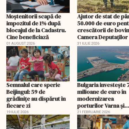
Moștenitorii scapă de
Ajutor de stat de pâ
impozitul de 1% după
50.000 de euro pen
blocajul de la Cadastru.
crescătorii de bovin
Cine beneficiază
Camera Deputaților
aprobat schema
01 AUGUST 2026
31 IULIE 2026
Semnalul care sperie
Bulgaria investește 
Beijingul: 59 de
milioane de euro în
grădinițe au dispărut în
modernizarea
fiecare zi
porturilor Varna și
Burgas
19 IULIE 2026
21 FEBRUARIE 2026