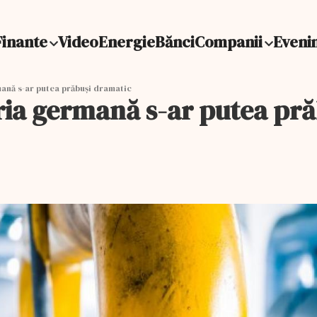
Finante
Video
Energie
Bănci
Companii
Eveni
ană s-ar putea prăbuși dramatic
tria germană s-ar putea pr