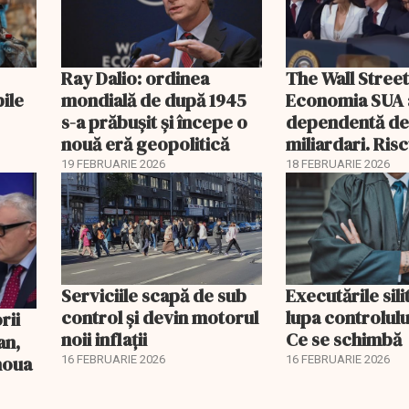
Ray Dalio: ordinea
The Wall Street
bile
mondială de după 1945
Economia SUA 
s-a prăbușit și începe o
dependentă d
nouă eră geopolitică
miliardari. Ris
pentru burse ș
19 FEBRUARIE 2026
18 FEBRUARIE 2026
Serviciile scapă de sub
Executările sili
control și devin motorul
lupa controlului
noii inflații
Ce se schimbă
an,
 noua
16 FEBRUARIE 2026
16 FEBRUARIE 2026