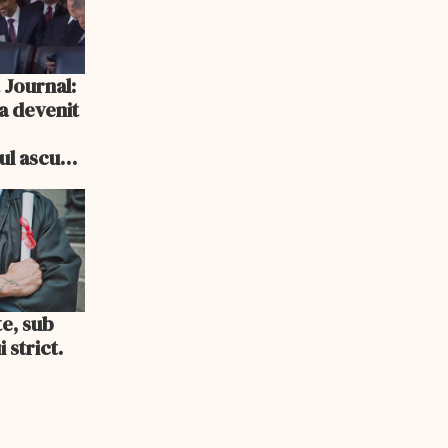
 Journal:
a devenit
e
cul ascuns
i consum
te, sub
 strict.