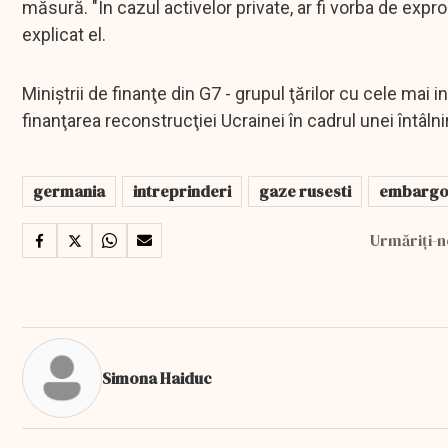
măsură. "În cazul activelor private, ar fi vorba de expr
explicat el.
Miniştrii de finanţe din G7 - grupul ţărilor cu cele ma
finanţarea reconstrucţiei Ucrainei în cadrul unei întâ
germania
intreprinderi
gaze rusesti
embarg
Urmăriți-n
Simona Haiduc