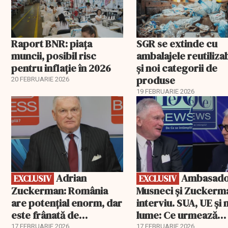
Raport BNR: piața
SGR se extinde cu
muncii, posibil risc
ambalajele reutiliza
pentru inflație în 2026
și noi categorii de
produse
20 FEBRUARIE 2026
19 FEBRUARIE 2026
EXCLUSIV
EXCLUSIV
Adrian
Ambasadorii
EXCLUSIV
EXCLUSIV
Zuckerman: România
Musneci și Zuckerm
are potențial enorm, dar
interviu. SUA, UE și
este frânată de
lume: Ce urmează
corupție, companii de
pentru România
17 FEBRUARIE 2026
17 FEBRUARIE 2026