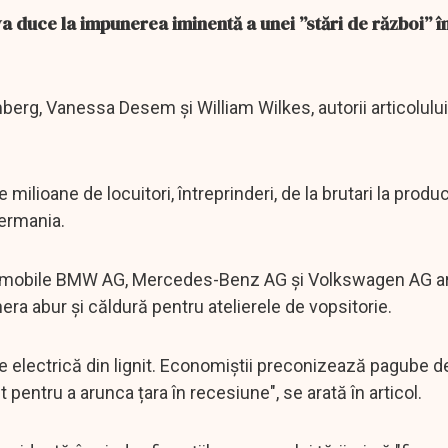
a duce la impunerea iminentă a unei ”stări de război” î
mberg, Vanessa Desem și William Wilkes, autorii articolulu
e milioane de locuitori, întreprinderi, de la brutari la produ
Germania.
utomobile BMW AG, Mercedes-Benz AG și Volkswagen AG ar f
a abur și căldură pentru atelierele de vopsitorie.
ie electrică din lignit. Economiștii preconizează pagube 
pentru a arunca țara în recesiune", se arată în articol.