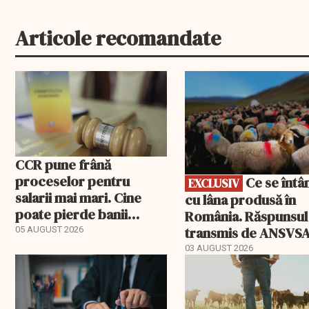
Articole recomandate
EXCLUSIV
CCR pune frână
proceselor pentru
Ce se întâmplă
EXCLUSIV
salarii mai mari. Cine
cu lâna produsă în
poate pierde banii
România. Răspunsul
ceruți statului
transmis de ANSVS
05 AUGUST 2026
03 AUGUST 2026