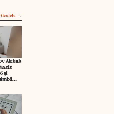
rticolele
pe Airbnb
Taxele
6 și
chimbă