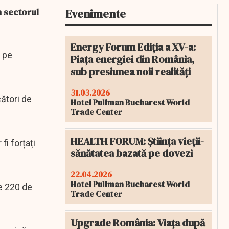
n sectorul
Evenimente
Energy Forum Ediția a XV-a:
i pe
Piața energiei din România,
sub presiunea noii realități
31.03.2026
cători de
Hotel Pullman Bucharest World
Trade Center
HEALTH FORUM: Știința vieții-
i forțați
sănătatea bazată pe dovezi
22.04.2026
Hotel Pullman Bucharest World
de 220 de
Trade Center
Upgrade România: Viața după