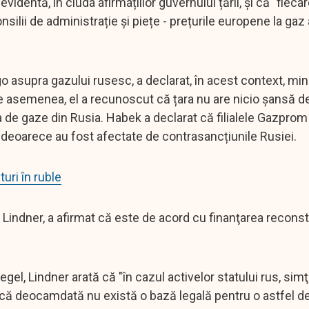
videntă, în ciuda afirmațiilor guvernului țării, și că "fiec
silii de administrație și piețe - prețurile europene la gaz a
asupra gazului rusesc, a declarat, în acest context, mini
 asemenea, el a recunoscut că țara nu are nicio șansă de
a de gaze din Rusia. Habek a declarat că filialele Gazprom
deoarece au fost afectate de contrasancțiunile Rusiei.
uri în ruble
n Lindner, a afirmat că este de acord cu finanţarea reconst
gel, Lindner arată că "în cazul activelor statului rus, simţ
că deocamdată nu există o bază legală pentru o astfel d