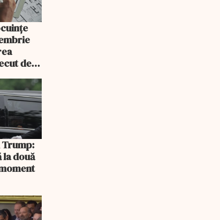
ocuințe
tembrie
rea
recut de
rlament
și Trump:
 la două
n moment