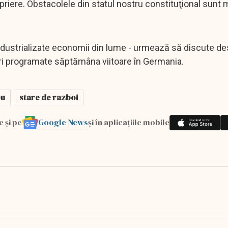
opriere. Obstacolele din statul nostru constituţional sunt m
i industrializate economii din lume - urmează să discute d
lniri programate săptămâna viitoare în Germania.
ou
stare de razboi
Google News
e și pe
și în aplicațiile mobile