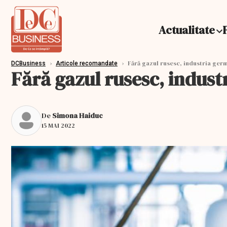
Actualitate
›
›
Fără gazul rusesc, industria germ
DCBusiness
Articole recomandate
Fără gazul rusesc, indus
De
Simona Haiduc
15 MAI 2022