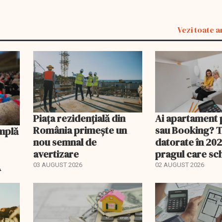
Vezi toate a
Piața rezidențială din
Ai apartament 
România primește un
sau Booking? 
nou semnal de
datorate în 202
avertizare
pragul care s
regimul fiscal
A
03 AUGUST 2026
02 AUGUST 2026