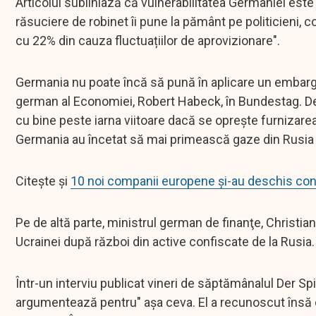
Articolul subliniază că vulnerabilitatea Germaniei este e
răsuciere de robinet îi pune la pământ pe politicieni, con
cu 22% din cauza fluctuațiilor de aprovizionare".
Germania nu poate încă să pună în aplicare un embargo 
german al Economiei, Robert Habeck, în Bundestag. De
cu bine peste iarna viitoare dacă se oprește furnizare
Germania au încetat să mai primească gaze din Rusia 
Citește și
10 noi companii europene și-au deschis cont
Pe de altă parte, ministrul german de finanţe, Christia
Ucrainei după război din active confiscate de la Rusia.
Într-un interviu publicat vineri de săptămânalul Der Spie
argumentează pentru" aşa ceva. El a recunoscut însă 