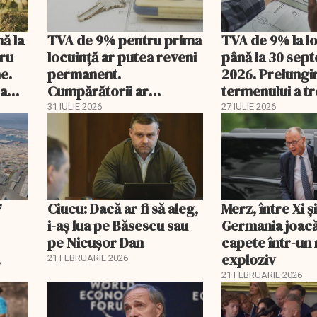
nă la
TVA de 9% pentru prima
TVA de 9% la l
tru
locuință ar putea reveni
până la 30 sep
e.
permanent.
2026. Prelungi
 a
Cumpărătorii ar
termenului a t
economisi zeci de mii de
comisia din Pa
31 IULIE 2026
27 IULIE 2026
lei
7
Ciucu: Dacă ar fi să aleg,
Merz, între Xi 
i-aș lua pe Băsescu sau
Germania joacă
pe Nicușor Dan
capete într-u
exploziv
21 FEBRUARIE 2026
21 FEBRUARIE 2026