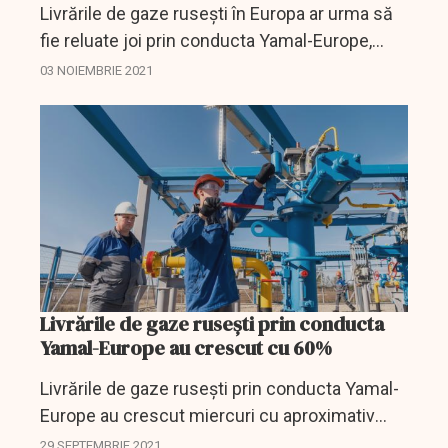
Livrările de gaze ruseşti în Europa ar urma să
fie reluate joi prin conducta Yamal-Europe,
după ce transportatorii au început să solicite
03 NOIEMBRIE 2021
dreptul de a livra gaze spre vest, arată datele
de pe...
Livrările de gaze ruseşti prin conducta
Yamal-Europe au crescut cu 60%
Livrările de gaze ruseşti prin conducta Yamal-
Europe au crescut miercuri cu aproximativ
60%, conform datelor operatorului reţelei,
29 SEPTEMBRIE 2021