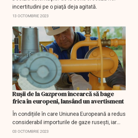
incertitudini pe o piaţă deja agitată.
13 OCTOMBRIE 2023
Rușii de la Gazprom încearcă să bage
frica în europeni, lansând un avertisment
În condițiile în care Uniunea Europeană a redus
considerabil importurile de gaze rusești, iar
depozitele ei sunt pline până aproape de
03 OCTOMBRIE 2023