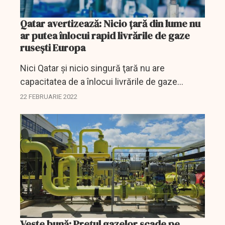
Qatar avertizează: Nicio țară din lume nu
ar putea înlocui rapid livrările de gaze
rusești Europa
Nici Qatar şi nicio singură ţară nu are
capacitatea de a înlocui livrările de gaze
ruseşti către Europa cu gaze naturale
22 FEBRUARIE 2022
lichefiate (LNG), în caz de perturbări, din cauza
conflictului dintre...
Veste bună: Prețul gazelor scade pe