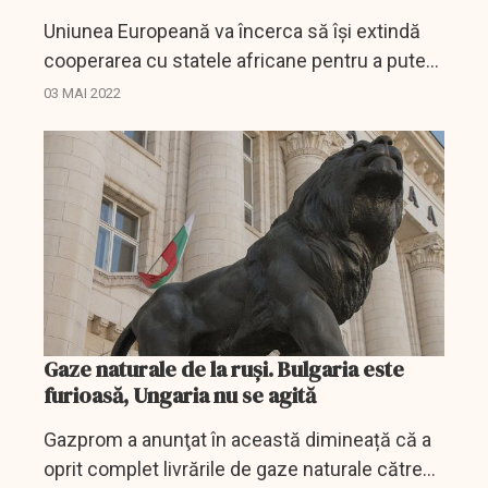
Uniunea Europeană va încerca să îşi extindă
cooperarea cu statele africane pentru a putea
să înlocuiască importurile de gaze ruseşti şi a-
03 MAI 2022
şi reduce dependenţa de Moscova cu aproape
două...
Gaze naturale de la ruși. Bulgaria este
furioasă, Ungaria nu se agită
Gazprom a anunţat în această dimineață că a
oprit complet livrările de gaze naturale către