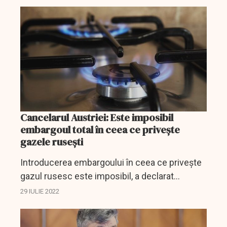
refuz, Gazprom iese la rampă cu o declarație
cât se...
Cancelarul Austriei: Este imposibil
embargoul total în ceea ce privește
gazele rusești
Introducerea embargoului în ceea ce privește
gazul rusesc este imposibil, a declarat
jurnaliștilor cancelarul Austriei, Karl
29 IULIE 2022
Nehammer, transmite Tass, preluată de
Rosbalt.