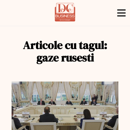
Articole cu tagul:
gaze rusesti