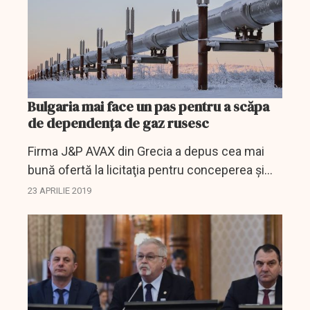
Bulgaria mai face un pas pentru a scăpa
de dependența de gaz rusesc
Firma J&P AVAX din Grecia a depus cea mai
bună ofertă la licitaţia pentru conceperea şi
construcţia interconectorului de gaze IGB,
23 APRILIE 2019
care va face legătura între Bulgaria şi Grecia, a
anunţat...