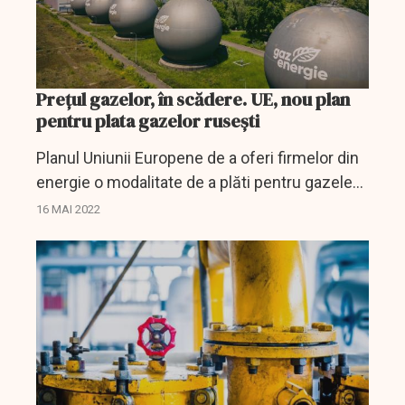
Prețul gazelor, în scădere. UE, nou plan
pentru plata gazelor rusești
Planul Uniunii Europene de a oferi firmelor din
energie o modalitate de a plăti pentru gazele
naturale rusești fără a încălca sancțiunile a
16 MAI 2022
contribuit la scăderea prețurilor pentru a doua
zi,...