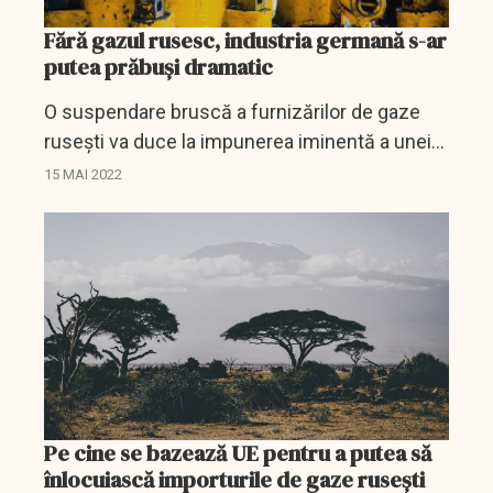
Fără gazul rusesc, industria germană s-ar
putea prăbuși dramatic
O suspendare bruscă a furnizărilor de gaze
rusești va duce la impunerea iminentă a unei
”stări de război” în sectorul energetic al
15 MAI 2022
Germaniei.
Pe cine se bazează UE pentru a putea să
înlocuiască importurile de gaze ruseşti