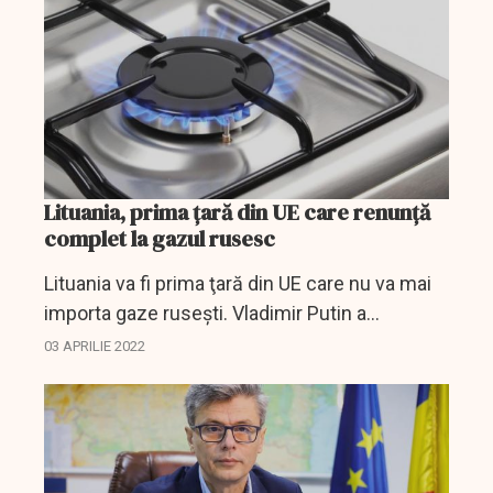
Lituania, prima ţară din UE care renunţă
complet la gazul rusesc
Lituania va fi prima ţară din UE care nu va mai
importa gaze ruseşti. Vladimir Putin a
ameninţat cu sistarea livrărilor ţările
03 APRILIE 2022
neprietene care nu plătesc în ruble.