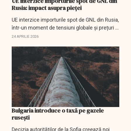
UE interzice importurile spot de GNL din
Rusia: impact asupra pieței
UE interzice importurile spot de GNL din Rusia,
într-un moment de tensiuni globale și prețuri în
creștere. Riscuri pentru aprovizionare.
24 APRILIE 2026
Bulgaria introduce o taxă pe gazele
ruseşti
Decizia autorităţilor de la Sofia creează noi