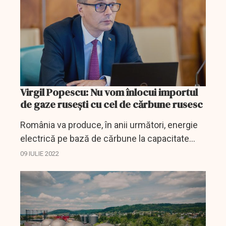
Virgil Popescu: Nu vom înlocui importul
de gaze ruseşti cu cel de cărbune rusesc
România va produce, în anii următori, energie
electrică pe bază de cărbune la capacitate
maximă, pentru a trece peste această criză, a
09 IULIE 2022
scris sâmbătă, pe Facebook, ministrul
Energiei,...