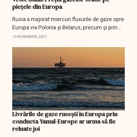
piețele din Europa
Rusia a majorat miercuri fluxurile de gaze spre
Europa via Polonia şi Belarus, precum şi prin
Ucraina, atenuând unele dintre temerile privind
10 NOIEMBRIE 2021
înăsprirea livrărilor înaintea iernii şi reducând...
Livrările de gaze ruseşti în Europa prin
conducta Yamal-Europe ar urma să fie
reluate joi