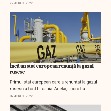
Bulgaria, deoarece Sofia nu a plătit în ruble
27 APRILIE 2022
pentru livrarea combustibilului.
Încă un stat european renunță la gazul
rusesc
Primul stat european care a renunțat la gazul
rusesc a fost Lituania. Același lucru l-a
anunțat, acum, Estonia.
07 APRILIE 2022