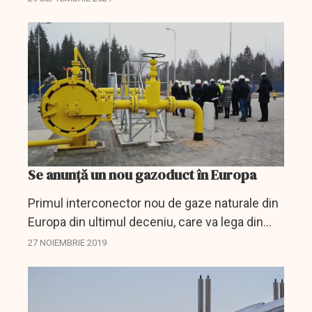
Gascade, transmite Reuters.
Se anunță un nou gazoduct în Europa
Primul interconector nou de gaze naturale din
Europa din ultimul deceniu, care va lega din
ianuarie Finlanda şi Estonia, va slăbi influenţa
27 NOIEMBRIE 2019
Gazprom asupra regiunii Mării Baltice şi ar
putea...