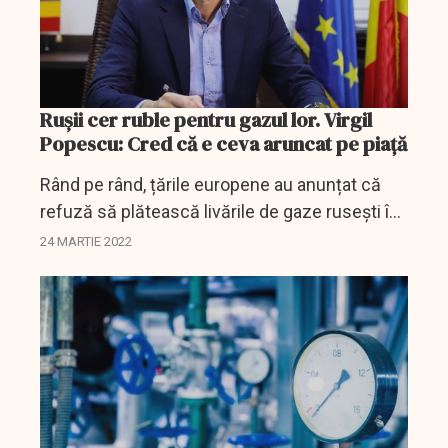
Rușii cer ruble pentru gazul lor. Virgil
Popescu: Cred că e ceva aruncat pe piață
Rând pe rând, țările europene au anunțat că
refuză să plătească livările de gaze rusești în
ruble, așa cum a cerut președintele Putin.
24 MARTIE 2022