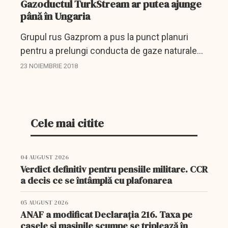
Gazoductul TurkStream ar putea ajunge
până în Ungaria
Grupul rus Gazprom a pus la punct planuri
pentru a prelungi conducta de gaze naturale
TurkStream în patru state din sudul şi centrul
23 NOIEMBRIE 2018
Europei (Bulgaria, Serbia, Ungaria şi Slovacia),
informează un...
Cele mai citite
04 AUGUST 2026
Verdict definitiv pentru pensiile militare. CCR
a decis ce se întâmplă cu plafonarea
05 AUGUST 2026
ANAF a modificat Declarația 216. Taxa pe
casele și mașinile scumpe se triplează în