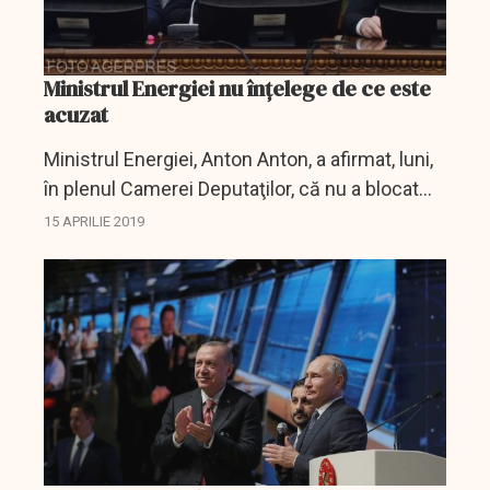
Ministrul Energiei nu înțelege de ce este
acuzat
Ministrul Energiei, Anton Anton, a afirmat, luni,
în plenul Camerei Deputaţilor, că nu a blocat
niciun fel de investiţii în domeniu şi că nu
15 APRILIE 2019
înţelege de ce e acuzat că "luăm gaze de la...