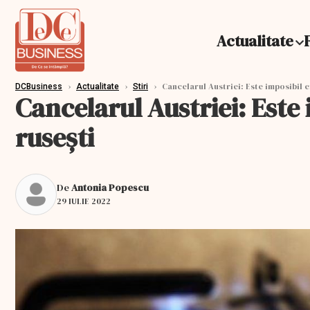
Actualitate
›
›
›
Cancelarul Austriei: Este imposibil e
DCBusiness
Actualitate
Stiri
Cancelarul Austriei: Este
rusești
De
Antonia Popescu
29 IULIE 2022