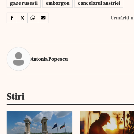
gaze rusesti
embargou
cancelarul austriei
Urmăriți-n
Antonia Popescu
Stiri