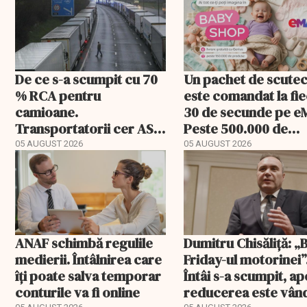
De ce s-a scumpit cu 70
Un pachet de scute
% RCA pentru
este comandat la fi
camioane.
30 de secunde pe e
Transportatorii cer ASF
Peste 500.000 de
să publice tarifele
comenzi pentru
05 AUGUST 2026
05 AUGUST 2026
bebeluși au fost cu
livrare a doua
ANAF schimbă regulile
Dumitru Chisăliță: „
medierii. Întâlnirea care
Friday-ul motorinei”
îți poate salva temporar
Întâi s-a scumpit, ap
conturile va fi online
reducerea este vân