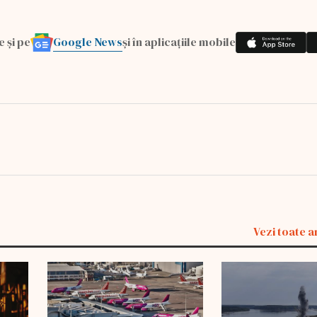
Google News
e și pe
și în aplicațiile mobile
Vezi toate a