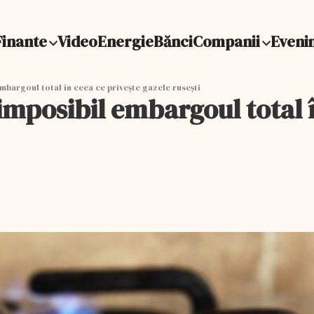
Finante
Video
Energie
Bănci
Companii
Eveni
mbargoul total în ceea ce privește gazele rusești
 imposibil embargoul total 