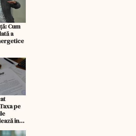
iță: Cum
lată a
energetice
at
 Taxa pe
ile
lează în