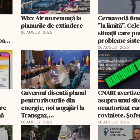
Wizz Air nu renunță la
Cernavodă fun
planurile de extindere
”la limită”. Cel
situații care p
06 AUGUST 2026
roape
probleme sist
bate
energetic
06 AUGUST 2026
Guvernul discută planul
CNAIR avertiz
pentru riscurile din
asupra unui sit
are
energie, noi angajări la
neautorizat ca
nă
Transgaz,
roviniete. Șofer
Transelectrica și
plăti și cu 186
06 AUGUST 2026
06 AUGUST 2026
Hidroelectrica și
programul pentru di