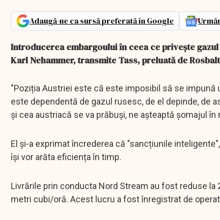
Adaugă-ne ca sursă preferată în Google
Urmăr
Introducerea embargoului în ceea ce privește gazul r
Karl Nehammer, transmite Tass, preluată de Rosbalt
"Poziția Austriei este că este imposibil să se impună
este dependentă de gazul rusesc, de el depinde, de as
și cea austriacă se va prăbuși, ne așteaptă șomajul în 
El și-a exprimat încrederea că "sancțiunile inteligente"
își vor arăta eficiența în timp.
Livrările prin conducta Nord Stream au fost reduse l
metri cubi/oră. Acest lucru a fost înregistrat de ope