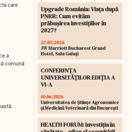
cta care
Upgrade România: Viața după
PNRR: Cum evităm
prăbușirea investițiilor în
2027?
27.05.2026
JW Marriott Bucharest Grand
Hotel, Sala Galați
ce a
resă comună
CONFERINȚA
UNIVERSITĂȚILOR EDIȚIA A
VI-A
10.06.2026
Universitatea de Științe Agronomice
eastă
și Medicină Veterinară din București
HEALTH FORUM: Investiția în
sănătate – pilon al securității