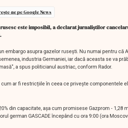
ește-ne pe Google News
usesc este imposibil, a declarat jurnaliștilor cancelaru
.
 un embargo asupra gazelor rusești. Nu numai pentru că A
emenea, industria Germaniei, iar dacă aceasta se va prăb
masă", a spus politicianul austriac, conform Rador.
, cum ar fi restricțiile în ceea ce privește componentele e
a 20% din capacitate, așa cum promisese Gazprom - 1,28 m
ratorul german GASCADE începând cu ora 9:00 (ora Moscove