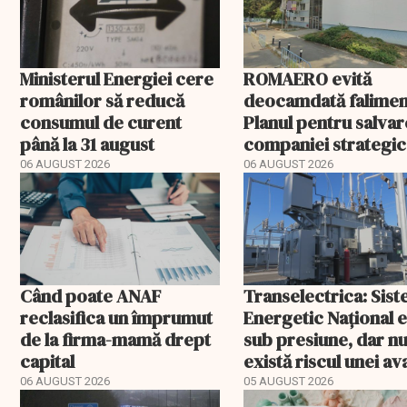
Ministerul Energiei cere
ROMAERO evită
românilor să reducă
deocamdată falimen
consumul de curent
Planul pentru salva
până la 31 august
companiei strategic
fost confirmat
06 AUGUST 2026
06 AUGUST 2026
Când poate ANAF
Transelectrica: Sis
reclasifica un împrumut
Energetic Național 
de la firma-mamă drept
sub presiune, dar n
capital
există riscul unei ava
majore
06 AUGUST 2026
05 AUGUST 2026