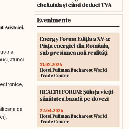
cheltuiala și când deduci TVA
Evenimente
l Austriei,
Energy Forum Ediția a XV-a:
Piața energiei din România,
sub presiunea noii realități
ustria
uși, atunci
31.03.2026
Hotel Pullman Bucharest World
Trade Center
lectronice,
HEALTH FORUM: Știința vieții-
sănătatea bazată pe dovezi
ilioane de
22.04.2026
Hotel Pullman Bucharest World
i).
Trade Center