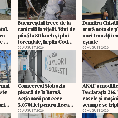
Bucureștiul trece de la
Dumitru Chisăl
tul.
caniculă la vijelii. Vânt de
arată nota de p
rea
până la 80 km/h și ploi
unei tranziții 
e a
torențiale, în plin Cod
eșuate
portocaliu
06 AUGUST 2026
06 AUGUST 2026
temul
Comcereal Slobozia
ANAF a modific
este
pleacă de la Bursă.
Declarația 216.
u
Acționarii pot cere
casele și mașin
rii
5,0701 lei pentru fiecare
scumpe se trip
acțiune
2026
05 AUGUST 2026
05 AUGUST 2026