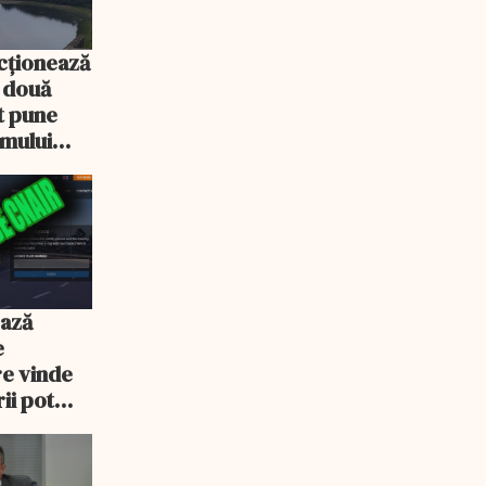
cționează
e două
ot pune
emului
ează
e
re vinde
ii pot
% mai mult