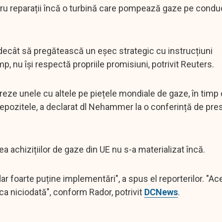
tru reparații încă o turbină care pompează gaze pe condu
cât să pregătească un eşec strategic cu instrucțiuni
imp, nu își respectă propriile promisiuni, potrivit Reuters.
eze unele cu altele pe piețele mondiale de gaze, în timp 
epozitele, a declarat dl Nehammer la o conferință de p
 achizițiilor de gaze din UE nu s-a materializat încă.
r foarte puține implementări", a spus el reporterilor. "Ac
a niciodată", conform Rador, potrivit
DCNews
.