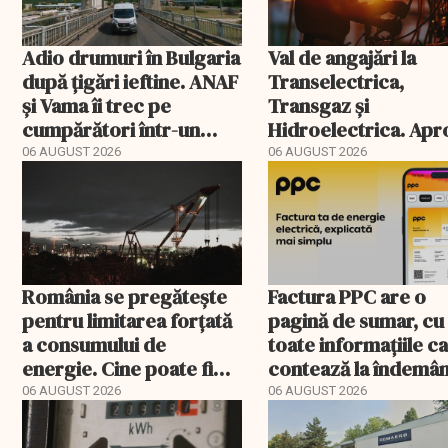
Adio drumuri în Bulgaria
Val de angajări la
după țigări ieftine. ANAF
Transelectrica,
și Vama îi trec pe
Transgaz și
cumpărători într-un
Hidroelectrica. Ap
registru electronic
400 de posturi apro
06 AUGUST 2026
06 AUGUST 2026
România se pregătește
Factura PPC are o
pentru limitarea forțată
pagină de sumar, cu
a consumului de
toate informațiile c
energie. Cine poate fi
contează la îndemâ
deconectat
06 AUGUST 2026
06 AUGUST 2026