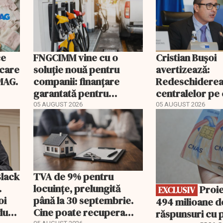
ce
FNGCIMM vine cu o
Cristian Bușoi
ecare
soluție nouă pentru
avertizează:
MAG.
companii: finanțare
Redeschidere
garantată pentru
centralelor pe
carburant și transport
poate costa R
05 AUGUST 2026
05 AUGUST 2026
EXCLUSIV
peste un milia
Black
TVA de 9% pentru
.
locuințe, prelungită
Proiect de
EXCLUSIV
oi
până la 30 septembrie.
494 milioane de
dută
Cine poate recupera
răspunsuri cu p