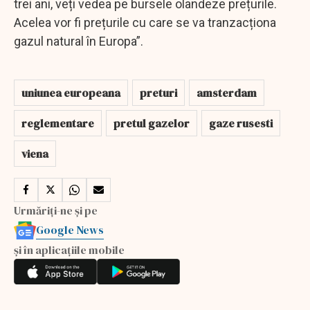
trei ani, veți vedea pe bursele olandeze prețurile.
Acelea vor fi prețurile cu care se va tranzacționa
gazul natural în Europa”.
uniunea europeana
preturi
amsterdam
reglementare
pretul gazelor
gaze rusesti
viena
Urmăriți-ne și pe
Google News
și în aplicațiile mobile