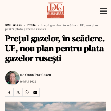
›
›
Prețul gazelor, în scădere. UE, nou plan
DCBusiness
Profile
pentru plata gazelor rusești
Prețul gazelor, în scădere.
UE, nou plan pentru plata
gazelor rusești
De
Oana Pavelescu
16 MAI 2022