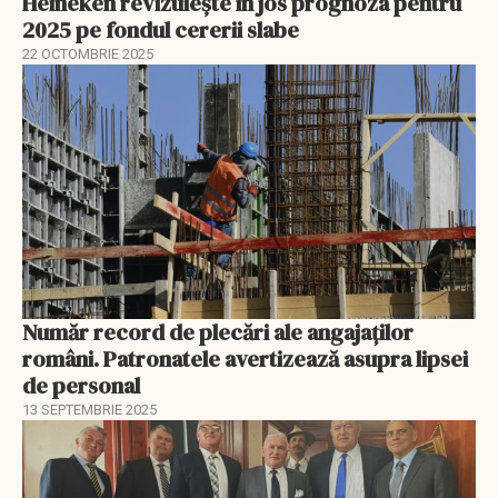
Heineken revizuiește în jos prognoza pentru
2025 pe fondul cererii slabe
22 OCTOMBRIE 2025
Număr record de plecări ale angajaților
români. Patronatele avertizează asupra lipsei
de personal
13 SEPTEMBRIE 2025