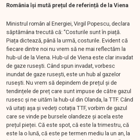
România își mută prețul de referință de la Viena
Ministrul român al Energiei, Virgil Popescu, declara
săptămâna trecută că: ”Costurile sunt în piață.
Piața dictează, până la urmă, costurile. Evident că
fiecare dintre noi nu vrem să ne mai reflectăm la
hub-ul de la Viena. Hub-ul de Viena este clar invadat
de gaze rusești. Când spun invadat, vorbesc
inundat de gaze rusești, este un hub al gazelor
rusești. Nu vrem să depindem de prețul și de
tendințele de preț care sunt impuse de către gazul
rusesc și ne uităm la hub-ul din Olanda, la TTF. Când
vă uitați așa și vedeți cotația TTF, vorbim de gazul
care se vinde pe bursele olandeze şi acela este
prețul pieței. Că este spot, că este la trimestru, că
este la o lună, că este pe termen mediu la un an, la