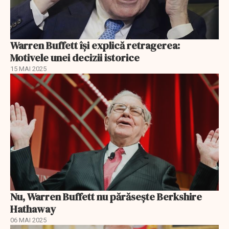
Warren Buffett își explică retragerea:
Motivele unei decizii istorice
15 MAI 2025
Nu, Warren Buffett nu părăsește Berkshire
Hathaway
06 MAI 2025