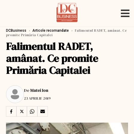
›
›
Falimentul RADET, amânat. Ce
DCBusiness
Articole recomandate
promite Primăria Capitalei
Falimentul RADET,
amânat. Ce promite
Primăria Capitalei
De
Matei Ion
23 APRILIE 2019