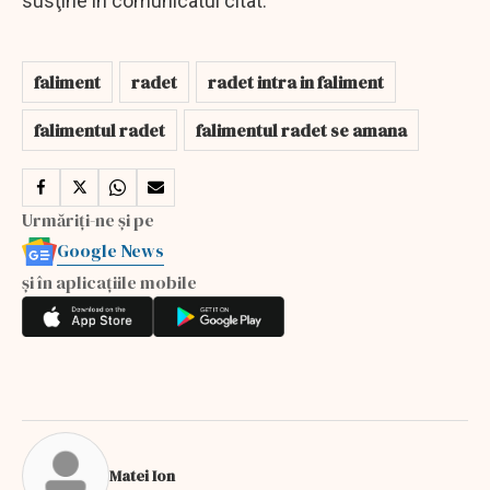
susţine în comunicatul citat.
faliment
radet
radet intra in faliment
falimentul radet
falimentul radet se amana
Urmăriți-ne și pe
Google News
și în aplicațiile mobile
Matei Ion