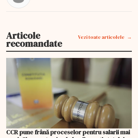
Articole
Vezi toate articolele
recomandate
CCR pune frână proceselor pentru salarii mai