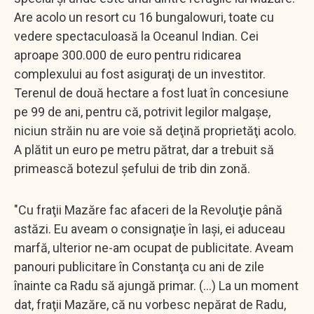
Are acolo un resort cu 16 bungalowuri, toate cu
vedere spectaculoasă la Oceanul Indian. Cei
aproape 300.000 de euro pentru ridicarea
complexului au fost asiguraţi de un investitor.
Terenul de două hectare a fost luat în concesiune
pe 99 de ani, pentru că, potrivit legilor malgaşe,
niciun străin nu are voie să deţină proprietăţi acolo.
A plătit un euro pe metru pătrat, dar a trebuit să
primească botezul şefului de trib din zonă.
"Cu fraţii Mazăre fac afaceri de la Revoluţie până
astăzi. Eu aveam o consignaţie în Iaşi, ei aduceau
marfă, ulterior ne-am ocupat de publicitate. Aveam
panouri publicitare în Constanţa cu ani de zile
înainte ca Radu să ajungă primar. (...) La un moment
dat, fraţii Mazăre, că nu vorbesc nepărat de Radu,