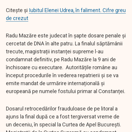
Citeşte şi
Iubitul Elenei Udrea, în faliment. Cifre greu
de crezut
Radu Mazăre este judecat în şapte dosare penale şi
cercetat de DNA în alte patru. La finalul săptămânii
trecute, magistrații instanței supreme l-au
condamnat definitiv, pe Radu Mazăre la 9 ani de
închisoare cu executare. Autoritățile române au
început procedurile în vederea repatrierii și se va
emite mandat de urmărire internațională și
europeană pe numele fostului primar al Constanței.
Dosarul retrocedărilor frauduloase de pe litoral a
ajuns la final după ce a fost tergiversat vreme de
un deceniu, în special la Curtea de Apel Bucureşti.