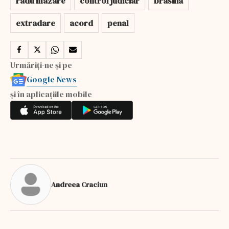
radu mazare
control judiciar
brasilia
extradare
acord
penal
Urmăriți-ne și pe
Google News
și în aplicațiile mobile
Andreea Craciun