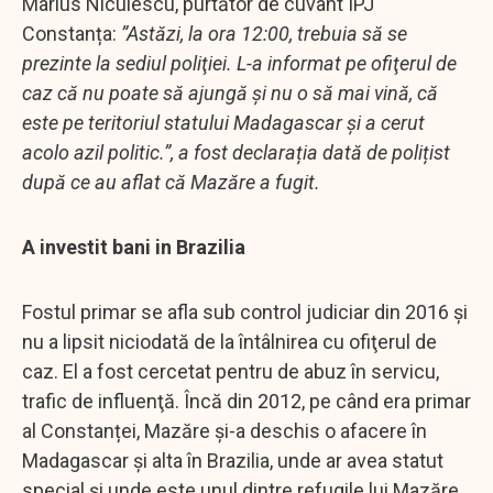
Marius Niculescu, purtător de cuvânt IPJ
Constanța:
”Astăzi, la ora 12:00, trebuia să se
prezinte la sediul poliţiei. L-a informat pe ofiţerul de
caz că nu poate să ajungă şi nu o să mai vină, că
este pe teritoriul statului Madagascar şi a cerut
acolo azil politic.”, a fost declarația dată de polițist
după ce au aflat că Mazăre a fugit.
A investit bani in Brazilia
Fostul primar se afla sub control judiciar din 2016 şi
nu a lipsit niciodată de la întâlnirea cu ofiţerul de
caz. El a fost cercetat pentru de abuz în servicu,
trafic de influenţă. Încă din 2012, pe când era primar
al Constanței, Mazăre şi-a deschis o afacere în
Madagascar și alta în Brazilia, unde ar avea statut
special și unde este unul dintre refugile lui Mazăre.