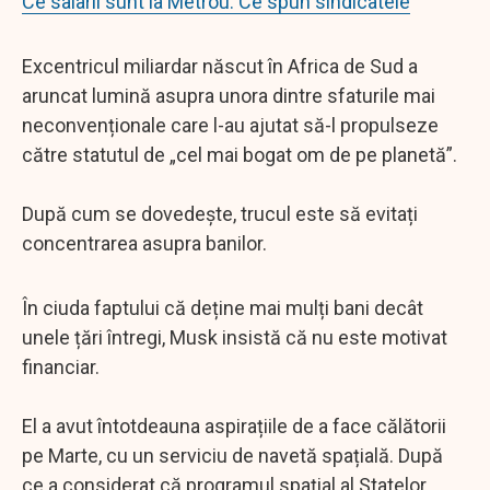
Ce salarii sunt la Metrou. Ce spun sindicatele
Excentricul miliardar născut în Africa de Sud a
aruncat lumină asupra unora dintre sfaturile mai
neconvenționale care l-au ajutat să-l propulseze
către statutul de „cel mai bogat om de pe planetă”.
După cum se dovedește, trucul este să evitați
concentrarea asupra banilor.
În ciuda faptului că deține mai mulți bani decât
unele țări întregi, Musk insistă că nu este motivat
financiar.
El a avut întotdeauna aspirațiile de a face călătorii
pe Marte, cu un serviciu de navetă spațială. După
ce a considerat că programul spațial al Statelor