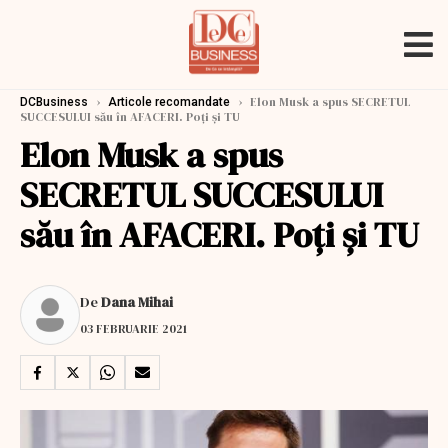
›
›
Elon Musk a spus SECRETUL
DCBusiness
Articole recomandate
SUCCESULUI său în AFACERI. Poți și TU
Elon Musk a spus
SECRETUL SUCCESULUI
său în AFACERI. Poți și TU
De
Dana Mihai
03 FEBRUARIE 2021