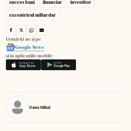
succes bani
financiar
investitor
excentricul miliardar
Urmăriți-ne și pe
Google News
și în aplicațiile mobile
Dana Mihai