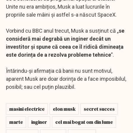
Unite nu era ambițios, Musk a luat lucrurile în
propriile sale mâini și astfel s-a născut SpaceX.
Vorbind cu BBC anul trecut, Musk a susținut că „
se
consideră mai degrabă un inginer decât un
investitor și spune că ceea ce îl ridică dimineața
este dorința de a rezolva probleme tehnice
”.
Întărindu-și afirmația că banii nu sunt motivul,
aparent Musk are doar dorința de a face imposibilul,
posibil; sau cel puțin plauzibil.
masini electrice
elon musk
secret succes
marte
inginer
cel mai bogat om din lume