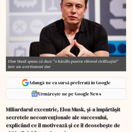
Elon Musk spune că duce "o bătălie pentru viitorul civilizației"
într-un avertisment dur
Adaugă-ne ca sursă preferată în Google
Urmărește-ne pe Google News
Miliardarul excentric, Elon Musk, și-a împărtășit
secretele neconvenționale ale succesului,
explicând ce îl motivează și ce îl deosebește de