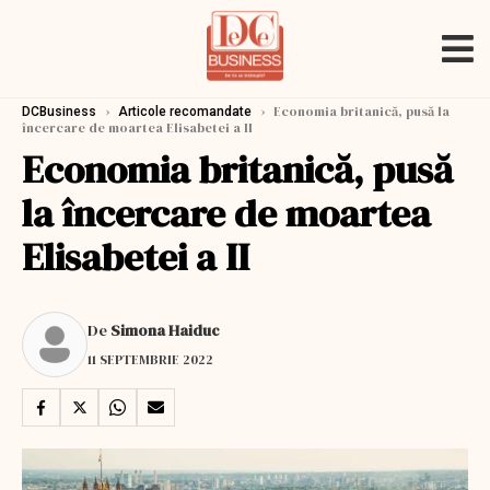
›
›
Economia britanică, pusă la
DCBusiness
Articole recomandate
încercare de moartea Elisabetei a II
Economia britanică, pusă
la încercare de moartea
Elisabetei a II
De
Simona Haiduc
11 SEPTEMBRIE 2022