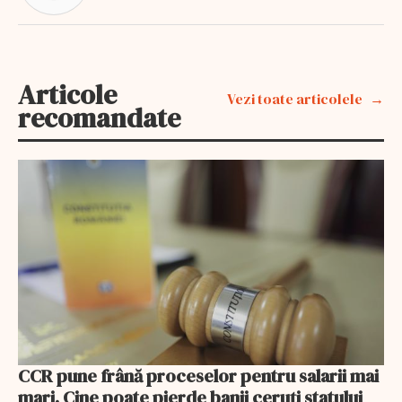
Articole
Vezi toate articolele
recomandate
CCR pune frână proceselor pentru salarii mai
mari. Cine poate pierde banii ceruți statului