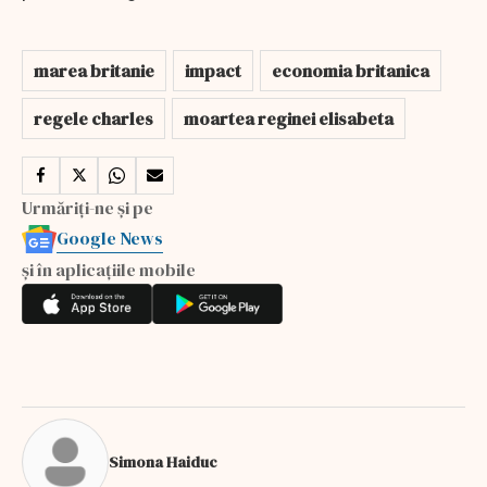
marea britanie
impact
economia britanica
regele charles
moartea reginei elisabeta
Urmăriți-ne și pe
Google News
și în aplicațiile mobile
Simona Haiduc