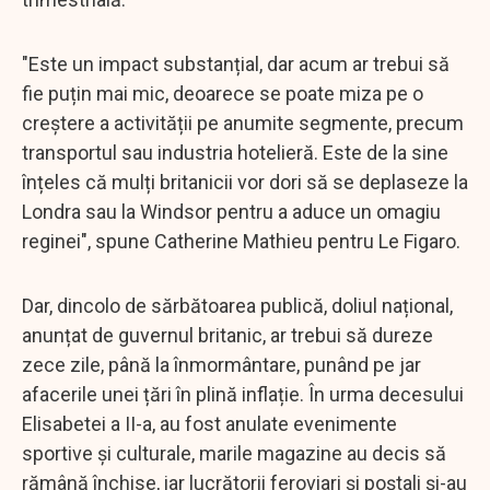
"Este un impact substanțial, dar acum ar trebui să
fie puțin mai mic, deoarece se poate miza pe o
creștere a activității pe anumite segmente, precum
transportul sau industria hotelieră. Este de la sine
înțeles că mulți britanicii vor dori să se deplaseze la
Londra sau la Windsor pentru a aduce un omagiu
reginei", spune Catherine Mathieu pentru Le Figaro.
Dar, dincolo de sărbătoarea publică, doliul național,
anunțat de guvernul britanic, ar trebui să dureze
zece zile, până la înmormântare, punând pe jar
afacerile unei țări în plină inflație. În urma decesului
Elisabetei a II-a, au fost anulate evenimente
sportive și culturale, marile magazine au decis să
rămână închise, iar lucrătorii feroviari și poștali și-au