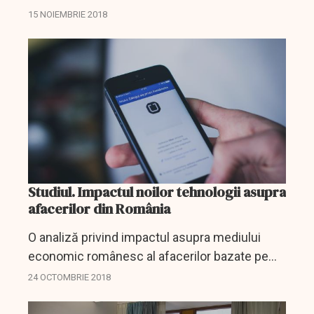
investigaţii în aproape toate sectoarele
15 NOIEMBRIE 2018
economiei, iar valoarea cumulată a amenzilor
aplicate a fost...
Studiul. Impactul noilor tehnologii asupra
afacerilor din România
O analiză privind impactul asupra mediului
economic românesc al afacerilor bazate pe
noile tehnologii este realizată în prezent de
24 OCTOMBRIE 2018
Consiliul Concurenţei, studiul urmând să ofere
specialiştilor...