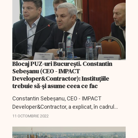
Blocaj PUZ-uri Bucureşti. Constantin
Sebeşanu (CEO - IMPACT
Developer&Contractor): Instituţiile
trebuie să-şi asume ceea ce fac
Constantin Sebeşanu, CEO - IMPACT
Developer&Contractor, a explicat, în cadrul
dezbaterii DC Media Group "Cum NU
11 OCTOMBRIE 2022
construim România", care sunt efectele
suspendării PUZ-urilor din Bucureşti.