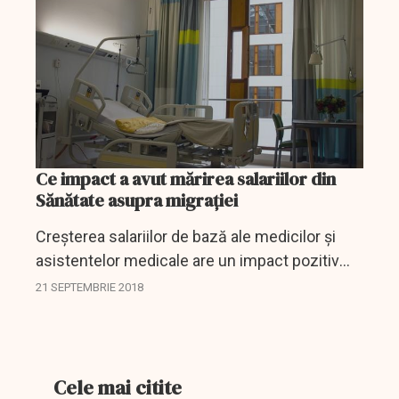
Ce impact a avut mărirea salariilor din
Sănătate asupra migrației
Creşterea salariilor de bază ale medicilor şi
asistentelor medicale are un impact pozitiv
restrâns asupra tendinţei de migraţie, cu mult
21 SEPTEMBRIE 2018
mai mic decât cel estimat, din cauza
distorsiunilor pe...
Cele mai citite