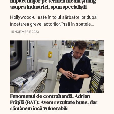
impact major pe termen mediu și lung
asupra industriei, spun specialiștii
Hollywood-ul este în toiul sărbătorilor după
încetarea grevei actorilor, însă în spatele
acestei bucurii se ascund adevărate îngrijorări
15 NOIEMBRIE 2023
legate de efectele economice ale acestui
impas din...
Fenomenul de contrabandă. Adrian
Frățilă (BAT): Avem rezultate bune, dar
rămânem încă vulnerabili