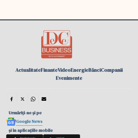
Actualitate
Finante
Video
Energie
Bănci
Companii
Evenimente
Urmăriți-ne și pe
Google News
și în aplicațiile mobile