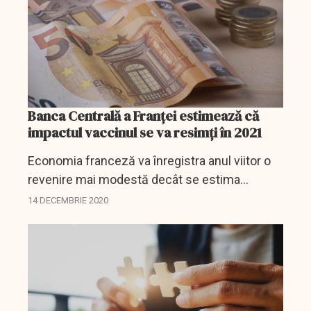
Banca Centrală a Franței estimează că
impactul vaccinul se va resimți în 2021
Economia franceză va înregistra anul viitor o
revenire mai modestă decât se estima
anterior, 5% faţă de 7,4%, conform celor mai
14 DECEMBRIE 2020
recente prognoze publicate luni de Banca
Centrală a Franţei,...