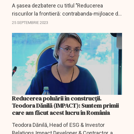
A șasea dezbatere cu titlul ’’Reducerea
riscurilor la frontieră: contrabanda-mijloace de
luptă, impactul sistemului de taxare’’ din cadrul
25 SEPTEMBRIE 2023
Campaniei ''Cum reducem riscurile din viața
de zi...
Reducerea poluării în construcții.
Teodora Dănilă (IMPACT): Suntem primii
care am făcut acest lucru în România
Teodora Dănilă, Head of ESG & Investor
Relations Impact Developer & Contractor, a