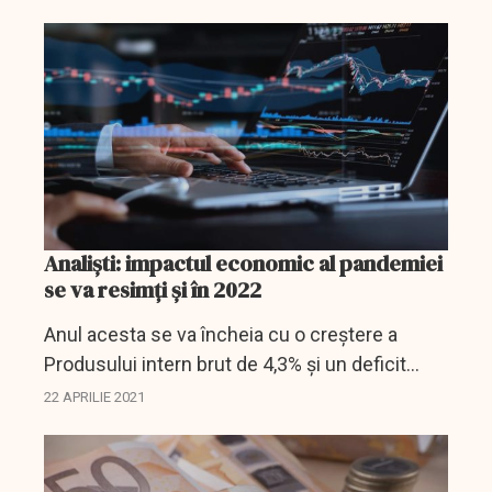
care nu este foarte departe de realitate.
Analiști: impactul economic al pandemiei
se va resimţi şi în 2022
Anul acesta se va încheia cu o creştere a
Produsului intern brut de 4,3% şi un deficit
bugetar de 7,2% din PIB însă impactul
22 APRILIE 2021
economic al coronavirusului se va resimţi şi
anul următor, potrivit...