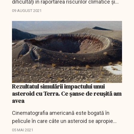
dificultăți în raportarea riscurilor climatice și
trebuie să aibă în vedere luarea de măsuri
09 AUGUST 2021
urgente pentru a satisface cerințele și
așteptările...
Rezultatul simulării impactului unui
asteroid cu Terra. Ce șanse de reușită am
avea
Cinematografia americană este bogată în
pelicule în care câte un asteroid se apropie
amenințător de planeta noastră, un scenariu
05 MAI 2021