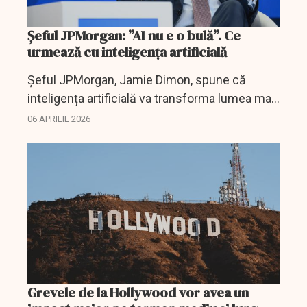
Șeful JPMorgan: ”AI nu e o bulă”. Ce
urmează cu inteligența artificială
Șeful JPMorgan, Jamie Dimon, spune că
inteligența artificială va transforma lumea mai
rapid decât internetul, dar avertizează asupra
06 APRILIE 2026
riscurilor geopolitice.
Grevele de la Hollywood vor avea un