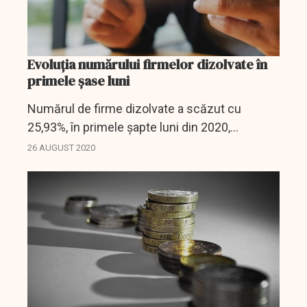
Evoluția numărului firmelor dizolvate în
primele șase luni
Numărul de firme dizolvate a scăzut cu
25,93%, în primele şapte luni din 2020,
comparativ cu aceeaşi perioadă a anului
26 AUGUST 2020
anterior, la 14.720, faţă de 19.872 de firme în
ianuarie - iulie 2019,...