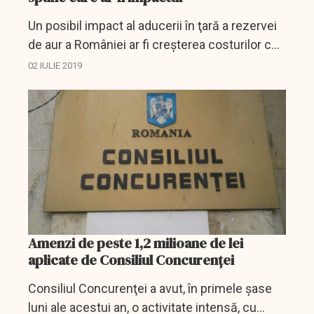
Un posibil impact al aducerii în ţară a rezervei
de aur a României ar fi creşterea costurilor cu
care ţara se împrumută, a declarat marţi
02 IULIE 2019
guvernatorul Băncii Naţionale a României,
Mugur...
Amenzi de peste 1,2 milioane de lei
aplicate de Consiliul Concurenței
Consiliul Concurenţei a avut, în primele şase
luni ale acestui an, o activitate intensă, cu