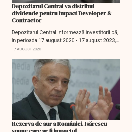
Depozitarul Central va distribui
dividende pentru Impact Developer &
Contractor
Depozitarul Central informează investitorii că,
în perioada 17 august 2020 - 17 august 2023,
va distribui dividende pentru acţionarii Impact
17 AUGUST 2020
Developer & Contractor S.A., aferente anului
2019.
Rezerva de aur a României. Isărescu
spune care ar fi impactul