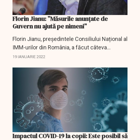
Florin Jianu: ”Măsurile anunțate de
Guvern nu ajută pe nimeni”
Florin Jianu, președintele Consiliului Național al
IMM-urilor din România, a făcut câteva
declarații pentru DCBusiness în legătură cu
19 IANUARIE 2022
scumpirile energiei electrice și gazelor și
efectul pe...
Impactul COVID-19 la copii: Este posibil să