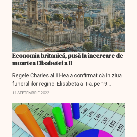
Economia britanică, pusă la încercare de
moartea Elisabetei a II
Regele Charles al III-lea a confirmat că în ziua
funeraliilor reginei Elisabeta a II-a, pe 19
septembrie, britanicii vor avea zi liberă. În
11 SEPTEMBRIE 2022
acest context, se ridică întrebarea privind
impactul...