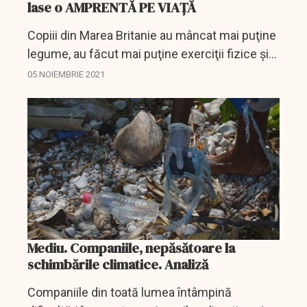
lase o AMPRENTĂ PE VIAȚĂ
Copiii din Marea Britanie au mâncat mai puţine
legume, au făcut mai puţine exerciţii fizice şi
au avut dificultăţi emoţionale din ce în ce mai
05 NOIEMBRIE 2021
mari ca urmare a pandemiei de COVID-19,...
Mediu. Companiile, nepăsătoare la
schimbările climatice. Analiză
Companiile din toată lumea întâmpină