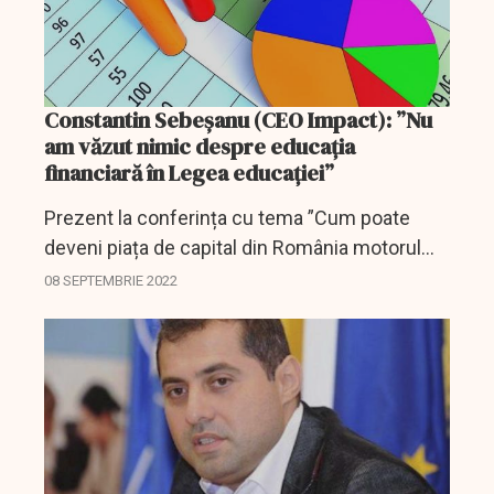
Constantin Sebeșanu (CEO Impact): ”Nu
am văzut nimic despre educația
financiară în Legea educației”
Prezent la conferința cu tema ”Cum poate
deveni piața de capital din România motorul
economiei”, Constantin SEBEȘANU, CEO,
08 SEPTEMBRIE 2022
Impact Developer & Contractor, a evidențiat
problemele cu care se...