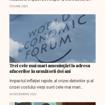
fost invitată la dezbaterea „Upgrade România -
29 IUNIE 2023
Cum creştem investiţiile verzi în economie“,
unde a vorbit...
Trei cele mai mari amenințări la adresa
afacerilor în următorii doi ani
Impactul inflaţiei rapide, al crizei datoriilor şi al
crizei costului vieţii sunt cele mai mari
ameninţări la adresa derulării afacerilor în
04 DECEMBRIE 2022
următorii doi ani în ţările G20, arată...