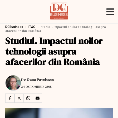
›
›
Studiul. Impactul noilor tehnologii asupra
DCBusiness
IT&C
afacerilor din România
Studiul. Impactul noilor
tehnologii asupra
afacerilor din România
De
Oana Pavelescu
24 OCTOMBRIE 2018