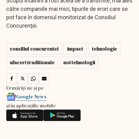
Scopul întâlnirii a fost acela de a transmite, mai ales
către companiile mai mici, tipurile de erori care se
pot face în domeniul monitorizat de Consiliul
Concurenţei.
consiliul concurentei
impact
tehnologie
afaceri traditionale
noi tehnologii
Urmăriți-ne și pe
Google News
și în aplicațiile mobile