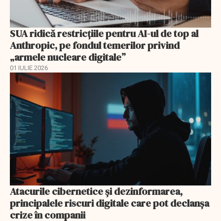
SUA ridică restricțiile pentru AI-ul de top al
Anthropic, pe fondul temerilor privind
„armele nucleare digitale”
01 IULIE 2026
Atacurile cibernetice şi dezinformarea,
principalele riscuri digitale care pot declanşa
crize în companii