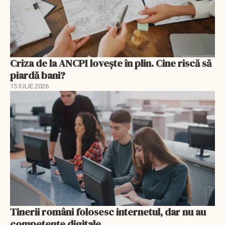
Criza de la ANCPI lovește în plin. Cine riscă să
piardă bani?
15 IULIE 2026
Tinerii români folosesc internetul, dar nu au
competențe digitale