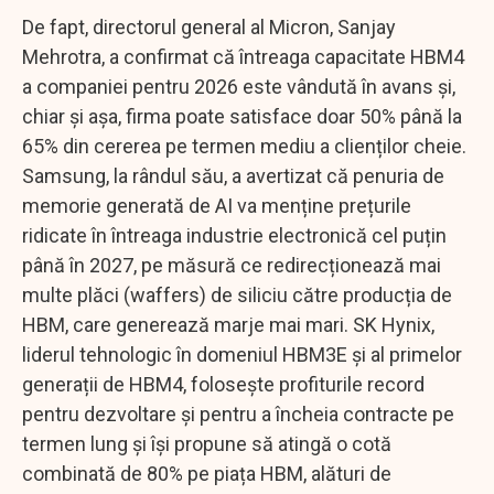
De fapt, directorul general al Micron, Sanjay
Mehrotra, a confirmat că întreaga capacitate HBM4
a companiei pentru 2026 este vândută în avans și,
chiar și așa, firma poate satisface doar 50% până la
65% din cererea pe termen mediu a clienților cheie.
Samsung, la rândul său, a avertizat că penuria de
memorie generată de AI va menține prețurile
ridicate în întreaga industrie electronică cel puțin
până în 2027, pe măsură ce redirecționează mai
multe plăci (waffers) de siliciu către producția de
HBM, care generează marje mai mari. SK Hynix,
liderul tehnologic în domeniul HBM3E și al primelor
generații de HBM4, folosește profiturile record
pentru dezvoltare și pentru a încheia contracte pe
termen lung și își propune să atingă o cotă
combinată de 80% pe piața HBM, alături de