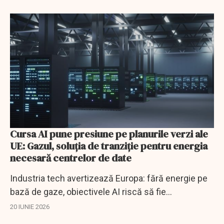
Cursa AI pune presiune pe planurile verzi ale
UE: Gazul, soluția de tranziție pentru energia
necesară centrelor de date
Industria tech avertizează Europa: fără energie pe
bază de gaze, obiectivele AI riscă să fie
compromise.
20 IUNIE 2026