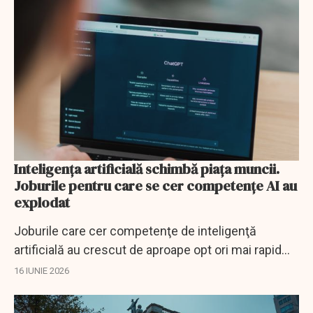
Inteligenţa artificială schimbă piaţa muncii.
Joburile pentru care se cer competenţe AI au
explodat
Joburile care cer competenţe de inteligenţă
artificială au crescut de aproape opt ori mai rapid
decât piaţa muncii.
16 IUNIE 2026