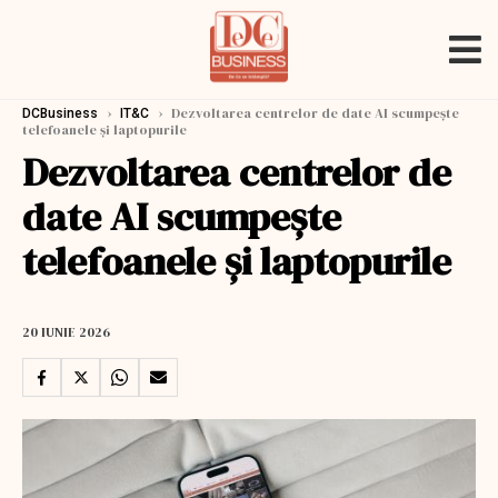
›
›
Dezvoltarea centrelor de date AI scumpeşte
DCBusiness
IT&C
telefoanele şi laptopurile
Dezvoltarea centrelor de
date AI scumpeşte
telefoanele şi laptopurile
20 IUNIE 2026