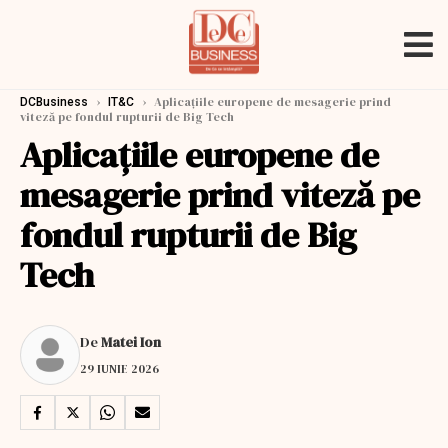
›
›
Aplicațiile europene de mesagerie prind
DCBusiness
IT&C
viteză pe fondul rupturii de Big Tech
Aplicațiile europene de
mesagerie prind viteză pe
fondul rupturii de Big
Tech
De
Matei Ion
29 IUNIE 2026