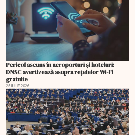
Pericol ascuns în aeroporturi și hoteluri:
DNSC avertizează asupra rețelelor Wi-Fi
gratuite
25 IULIE 2026